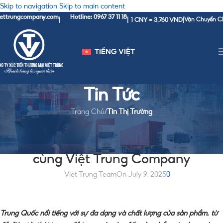
Skip to navigation
Skip to main content
ompany.com
Hotline: 0967 37 11 18
1 CNY = 3,760 VND
|
|
|
Vận Chuyển Chính Ngạch 
TIẾNG VIỆT
Tin Tức
Trang Chủ
/
Tin Thị Trường
TIN THỊ TRƯỜNG
Order hàng Trung Quốc dễ dàng hơn
cùng Việt Trung Company
Viet Trung Team
On July 9, 2025
0
Trung Quốc nổi tiếng với sự đa dạng và chất lượng của sản phẩm, từ