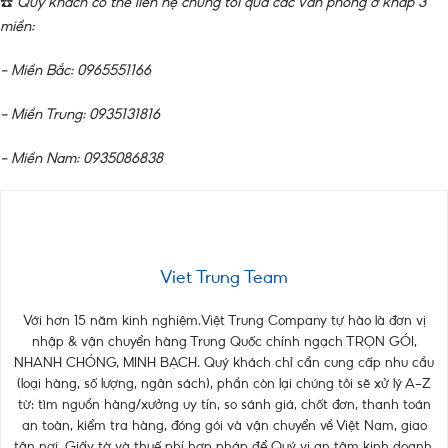
☎️
Quý khách có thể liên hệ chúng tôi qua các văn phòng ở khắp 3
miền:
– Miền Bắc: 0965551166
– Miền Trung: 0935131816
– Miền Nam: 0935086838
Viet Trung Team
Với hơn 15 năm kinh nghiệm.Việt Trung Company tự hào là đơn vị
nhập & vận chuyển hàng Trung Quốc chính ngạch TRỌN GÓI,
NHANH CHÓNG, MINH BẠCH. Quý khách chỉ cần cung cấp nhu cầu
(loại hàng, số lượng, ngân sách), phần còn lại chúng tôi sẽ xử lý A–Z
từ: tìm nguồn hàng/xưởng uy tín, so sánh giá, chốt đơn, thanh toán
an toàn, kiểm tra hàng, đóng gói và vận chuyển về Việt Nam, giao
tận nơi. Giấy tờ và thuế phí hợp pháp để Quý vị an tâm kinh doanh.