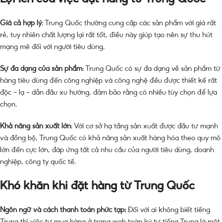
Giá cả hợp lý
: Trung Quốc thường cung cấp các sản phẩm với giá rất
rẻ, tuy nhiên chất lượng lại rất tốt, điều này giúp tạo nên sự thu hút
mạng mẽ đối với người tiêu dùng.
Sự đa dạng của sản phẩm
: Trung Quốc có sự đa dạng về sản phẩm từ
hàng tiêu dùng đến công nghiệp và công nghệ đều được thiết kế rất
độc – lạ – dẫn đầu xu hướng, đảm bảo rằng có nhiều tùy chọn để lựa
chọn.
Khả năng sản xuất lớn
: Với cơ sở hạ tầng sản xuất được đầu tư mạnh
và đồng bộ, Trung Quốc có khả năng sản xuất hàng hóa theo quy mô
lớn đến cực lớn, đáp ứng tất cả nhu cầu của người tiêu dùng, doanh
nghiệp, công ty quốc tế.
Khó khăn khi đặt hàng từ Trung Quốc
Ngôn ngữ và cách thanh toán phức tạp:
Đối với ai không biết tiếng
Trung thì việc tự mua hàng ở trang web toàn ký tự tiếng Trung là một