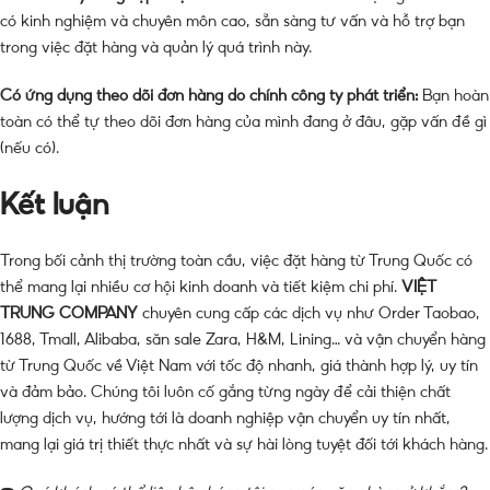
có kinh nghiệm và chuyên môn cao, sẵn sàng tư vấn và hỗ trợ bạn
trong việc đặt hàng và quản lý quá trình này.
Có ứng dụng theo dõi đơn hàng do chính công ty phát triển:
Bạn hoàn
toàn có thể tự theo dõi đơn hàng của mình đang ở đâu, gặp vấn đề gì
(nếu có).
Kết luận
Trong bối cảnh thị trường toàn cầu, việc đặt hàng từ Trung Quốc có
thể mang lại nhiều cơ hội kinh doanh và tiết kiệm chi phí.
VIỆT
TRUNG COMPANY
chuyên cung cấp các dịch vụ như Order Taobao,
1688, Tmall, Alibaba, săn sale Zara, H&M, Lining… và vận chuyển hàng
từ Trung Quốc về Việt Nam với tốc độ nhanh, giá thành hợp lý, uy tín
và đảm bảo. Chúng tôi luôn cố gắng từng ngày để cải thiện chất
lượng dịch vụ, hướng tới là doanh nghiệp vận chuyển uy tín nhất,
mang lại giá trị thiết thực nhất và sự hài lòng tuyệt đối tới khách hàng.