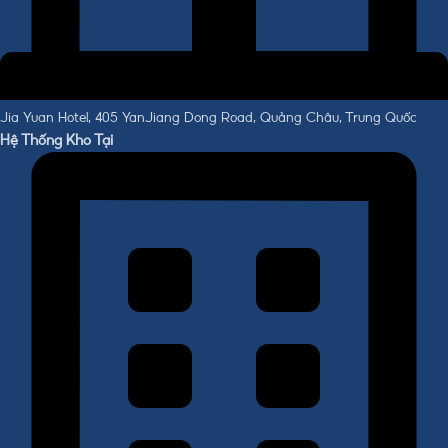
Jia Yuan Hotel, 405 YanJiang Dong Road, Quảng Châu, Trung Quốc
Hệ Thống Kho Tại