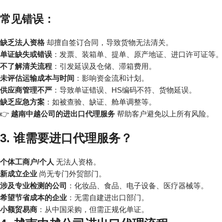
常见错误：
缺乏法人资格
却擅自签订合同，导致货物无法清关。
单证缺失或错误
：发票、装箱单、提单、原产地证、进口许可证等
不了解清关流程
：引发延误及仓储、滞箱费用。
未评估运输成本与时间
：影响资金流和计划。
供应商管理不严
：导致单证错误、HS编码不符、货物延误。
缺乏应急方案
：如被查验、缺证、舱单调整等。
👉
越南中越公司的进出口代理服务
帮助客户避免以上所有风险。
3. 谁需要进口代理服务？
个体工商户/个人
无法人资格。
新成立企业
尚无专门外贸部门。
涉及专业检测的公司
：化妆品、食品、电子设备、医疗器械等。
希望节省成本的企业
：无需自建进出口部门。
小额贸易商
：从中国采购，但需正规化单证。