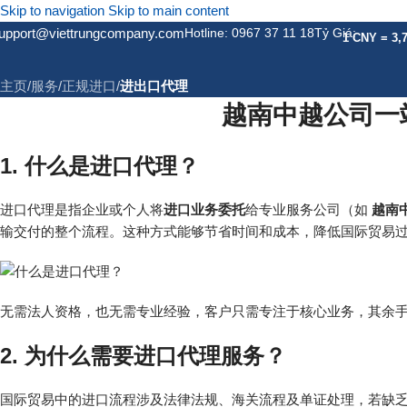
Skip to navigation
Skip to main content
upport@viettrungcompany.com
Hotline: 0967 37 11 18
Tỷ Giá:
进出口代理
1 CNY = 3,
主页
/
服务
/
正规进口
/
进出口代理
越南中越公司一
1. 什么是进口代理？
进口代理是指企业或个人将
进口业务委托
给专业服务公司（如
越南
输交付的整个流程。这种方式能够节省时间和成本，降低国际贸易
无需法人资格，也无需专业经验，客户只需专注于核心业务，其余
2. 为什么需要进口代理服务？
国际贸易中的进口流程涉及法律法规、海关流程及单证处理，若缺