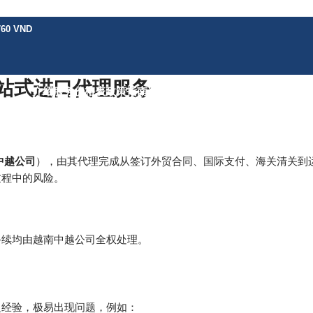
760 VND
站式进口代理服务
介绍
服务
价格表
政策
指南
新闻
联系
中越公司
），由其代理完成从签订外贸合同、国际支付、海关清关到
过程中的风险。
手续均由越南中越公司全权处理。
乏经验，极易出现问题，例如：