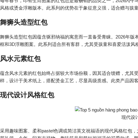
每年春节，印有生肖图案的红包总是最畅销的品类之一，2026丙
风格或烫金浮雕版本。此系列的优势在于象征意义强，适合赠与孩
舞狮头造型红包
舞狮头造型红包因蕴含驱邪纳福的寓意而一直备受青睐。2026年
框和3D浮雕图案。此系列适合所有客群，尤其受孩童和喜爱活泼风
风水元素红包
蕴含风水元素的红包始终占据较大市场份额，因其适合馈赠，尤其
样，设计于美术纸上，搭配烫金工艺，尽显高级质感。此类产品因
现代设计风格红包
现代设
采用趣味图案、柔和pastel色调或简洁英文祝福语的现代风格红