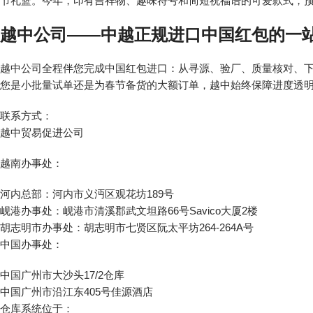
节礼篮。今年，印有吉祥物、趣味符号和简短祝福语的可爱款式，预
越中公司——中越正规进口中国红包的一
越中公司全程伴您完成中国红包进口：从寻源、验厂、质量核对、
您是小批量试单还是为春节备货的大额订单，越中始终保障进度透
联系方式：
越中贸易促进公司
越南办事处：
河内总部：河内市义沔区观花坊189号
岘港办事处：岘港市清溪郡武文坦路66号Savico大厦2楼
胡志明市办事处：胡志明市七贤区阮太平坊264-264A号
中国办事处：
中国广州市大沙头17/2仓库
中国广州市沿江东405号佳源酒店
仓库系统位于：