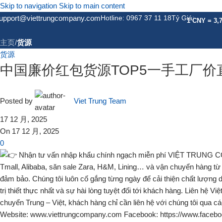
Skip to navigation
Skip to main content
新闻
upport@viettrungcompany.com
Hotline: 0967 37 11 18
Tỷ Giá:
1 CNY = 3,
主页
/
货源
货源
中国廉价红包货源TOP5一手工厂价
Posted by
Viet Trung Team
17 12 月, 2025
On 17 12 月, 2025
0