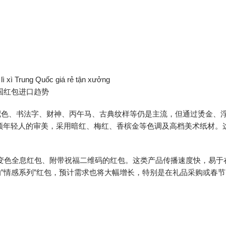
中国红包进口趋势
配色、书法字、财神、丙午马、古典纹样等仍是主流，但通过烫金、
领年轻人的审美，采用暗红、梅红、香槟金等色调及高档美术纸材。
、变色全息红包、附带祝福二维码的红包。这类产品传播速度快，易于
”情感系列”红包，预计需求也将大幅增长，特别是在礼品采购或春节