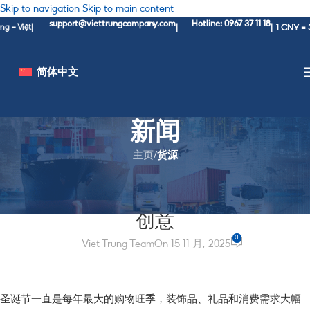
Skip to navigation
Skip to main content
support@viettrungcompany.com
Hotline: 0967 37 11 18
1 CNY = 3,760
iệt
|
|
|
简体中文
新闻
主页
/
货源
货源
12+ 个易销售、高利润的圣诞季商业
创意
0
Viet Trung Team
On 15 11 月, 2025
圣诞节一直是每年最大的购物旺季，装饰品、礼品和消费需求大幅