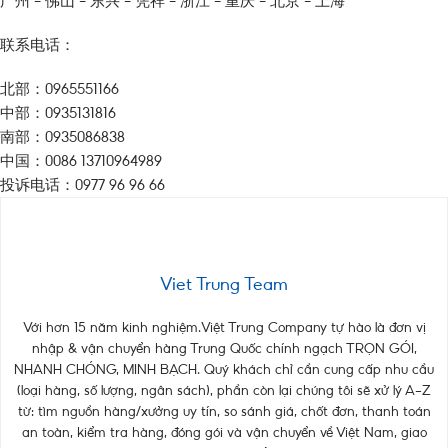
广州 – 佛山 – 东兴 – 凭祥 – 浙江 – 重庆 – 北京 – 上海
联系电话：
北部：0965551166
中部：0935131816
南部：0935086838
中国：0086 13710964989
投诉电话：0977 96 96 66
Viet Trung Team
Với hơn 15 năm kinh nghiệm.Việt Trung Company tự hào là đơn vị
nhập & vận chuyển hàng Trung Quốc chính ngạch TRỌN GÓI,
NHANH CHÓNG, MINH BẠCH. Quý khách chỉ cần cung cấp nhu cầu
(loại hàng, số lượng, ngân sách), phần còn lại chúng tôi sẽ xử lý A–Z
từ: tìm nguồn hàng/xưởng uy tín, so sánh giá, chốt đơn, thanh toán
an toàn, kiểm tra hàng, đóng gói và vận chuyển về Việt Nam, giao