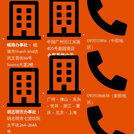
0935131816（中部地
中国广州沿江东路
岘港办事处：
岘
区）
405号嘉园酒店
港市thanh khê坊
仓库系统位于
武文晋街66号
Savico大厦2楼
0935086838（南部地
广州 - 佛山 - 东兴
区）
- 凭祥 - 浙江 - 重
胡志明市办事处：
庆 - 北京 - 上海
胡志明市七贤坊阮
太平街264-264A
号