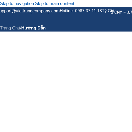
Skip to navigation
Skip to main content
upport@viettrungcompany.com
Hotline: 0967 37 11 18
Tỷ Giá:
Hướng Dẫn
1 CNY = 3,
Trang Chủ
/
Hướng Dẫn
GIỚI THIỆU
DỊCH VỤ
DỊC