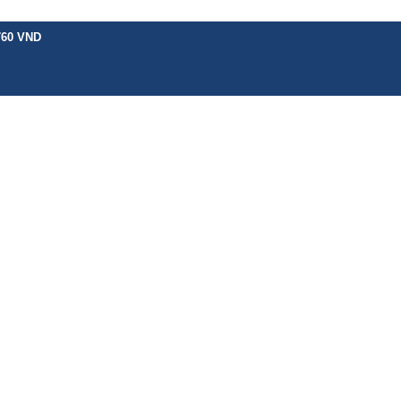
760 VND
H VỤ KHÁC
BẢNG GIÁ
CHÍNH SÁCH
HƯỚNG DẪN
TIN TỨC
LIÊN 