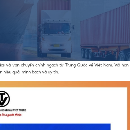
ch khi truy cập website của chúng tôi, tuân thủ đầy đủ các quy định 
ệt Nam.
gạch từ Trung Quốc về Việt Nam với quy trình chuyên nghiệp, minh bạ
ny luôn nỗ lực mang đến các giải pháp vận chuyển hiệu quả, hỗ trợ đ
Trung – Việt chuyên nghiệp
ics và vận chuyển chính ngạch từ Trung Quốc về Việt Nam. Với hơn 
 hiệu quả, minh bạch và uy tín.