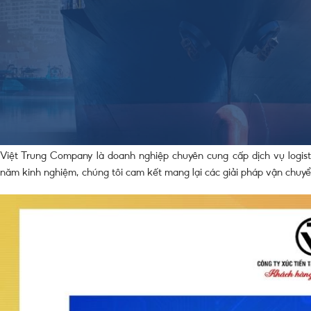
dựng để đảm bảo mọi dữ liệu của bạn được quản lý an toàn và minh bạ
Điều 68 đến Điều 73 của Nghị định 52/2013/NĐ-CP của Chính phủ Vi
Chúng tôi cam kết cung cấp dịch vụ logistics và vận chuyển chính n
và uy tín. Với hơn 15 năm kinh nghiệm trong ngành, Việt Trung Compa
lực cho hoạt động kinh doanh của bạn.
VIỆT TRUNG COMPANY: Đơn vị vận chuyển 
Việt Trung Company là doanh nghiệp chuyên cung cấp dịch vụ logist
năm kinh nghiệm, chúng tôi cam kết mang lại các giải pháp vận chuyển