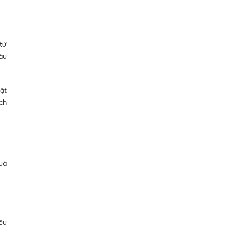
từ
àu
ật
ch
uá
iệu