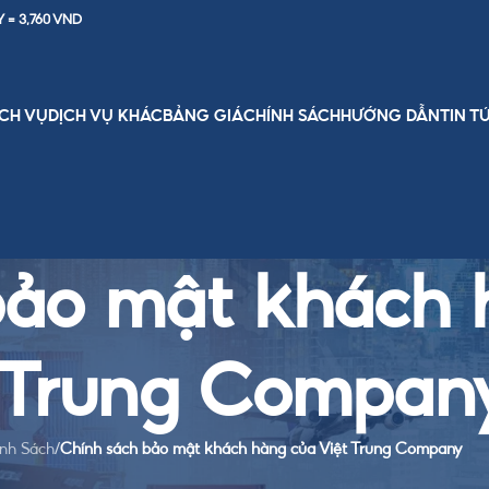
Y = 3,760 VND
ỊCH VỤ
DỊCH VỤ KHÁC
BẢNG GIÁ
CHÍNH SÁCH
HƯỚNG DẪN
TIN T
bảo mật khách 
 Trung Compan
nh Sách
/
Chính sách bảo mật khách hàng của Việt Trung Company
n của khách hàng là ưu tiên hàng đầu.
Chính sách bảo mật
này được x