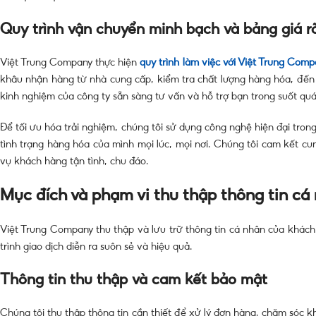
Quy trình vận chuyển minh bạch và bảng giá r
Việt Trung Company thực hiện
quy trình làm việc với Việt Trung Com
khâu nhận hàng từ nhà cung cấp, kiểm tra chất lượng hàng hóa, đến
kinh nghiệm của công ty sẵn sàng tư vấn và hỗ trợ bạn trong suốt quá
Để tối ưu hóa trải nghiệm, chúng tôi sử dụng công nghệ hiện đại tron
tình trạng hàng hóa của mình mọi lúc, mọi nơi. Chúng tôi cam kết c
vụ khách hàng tận tình, chu đáo.
Mục đích và phạm vi thu thập thông tin cá
Việt Trung Company thu thập và lưu trữ thông tin cá nhân của khác
trình giao dịch diễn ra suôn sẻ và hiệu quả.
Thông tin thu thập và cam kết bảo mật
Chúng tôi thu thập thông tin cần thiết để xử lý đơn hàng, chăm sóc kh