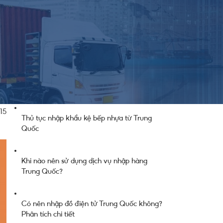
từ
Chính Sách & Thủ Tục
Kinh Nghiệm Xuất Nhập Khẩu
Nguồn Hàng
ch
Thông Báo Chung Từ Công Ty
ắc
Thông Tin Cung Cầu
Tin Thị Trường
Bài Hay Nên Đọc
15
Thủ tục nhập khẩu kệ bếp nhựa từ Trung
Quốc
Khi nào nên sử dụng dịch vụ nhập hàng
Trung Quốc?
Có nên nhập đồ điện tử Trung Quốc không?
Phân tích chi tiết