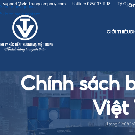
support@viettrungcompany.com
Hotline: 0967 37 11 18
Tỷ Giá:
1 CN
Skip to navigation
Skip to main content
GIỚI THIỆU
D
Chính sách 
Việt
Trang Chủ
/
Chí
Tại Việt Trung Company, chúng tôi hiểu rằng bảo vệ thông tin cá nhâ