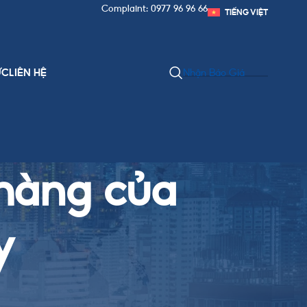
Complaint: 0977 96 96 66
TIẾNG VIỆT
ỨC
LIÊN HỆ
Nhận Báo Giá
hàng của
y
Danh Mục Bài Viết
ây