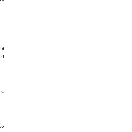
ệc
hí
ng
ốc
ầu