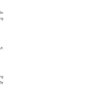
ảo
ng
ực
ng
ây