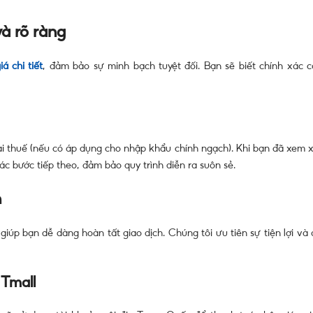
à rõ ràng
á chi tiết
, đảm bảo sự minh bạch tuyệt đối. Bạn sẽ biết chính xác c
ại thuế (nếu có áp dụng cho nhập khẩu chính ngạch). Khi bạn đã xem x
c bước tiếp theo, đảm bảo quy trình diễn ra suôn sẻ.
n
úp bạn dễ dàng hoàn tất giao dịch. Chúng tôi ưu tiên sự tiện lợi và 
 Tmall