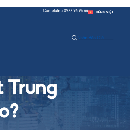
Complaint: 0977 96 96 66
TIẾNG VIỆT
Nhận Báo Giá
t Trung
o?