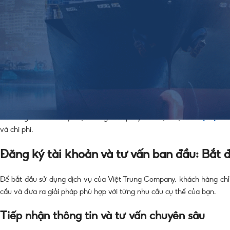
Để giúp quý khách hàng an tâm khi sử dụng dịch vụ, việc nắm rõ
q
u
Chúng tôi cam kết một quy trình Order hàng Trung Quốc,
vận chuyển
yêu cầu đến giao hàng tận tay.
Quy trình vận chuyển hàng hóa tại Việt T
Việt Trung Company
tự hào là doanh nghiệp với hơn 15 năm kinh nghi
Việt
chính ngạch. Chúng tôi xây dựng quy trình minh bạch, uy tín, gi
thống kho bãi tại cả hai quốc gia và đội ngũ nhân viên chuyên nghi
khi hàng hóa đến tay. Việt Trung Company còn đặc biệt
hỗ trợ hộ ki
và chi phí.
Đăng ký tài khoản và tư vấn ban đầu: Bắt 
Để bắt đầu sử dụng dịch vụ của Việt Trung Company, khách hàng chỉ c
cầu và đưa ra giải pháp phù hợp với từng nhu cầu cụ thể của bạn.
Tiếp nhận thông tin và tư vấn chuyên sâu