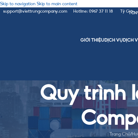
Skip to navigation
Skip to main content
support@viettrungcompany.com
Hotline: 0967 37 11 18
Tỷ Giá:
1 CN
GIỚI THIỆU
DỊCH VỤ
DỊCH 
Quy trình 
Compa
Trang Chủ
/
Hư