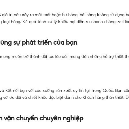
 giá trị nếu xảy ra mất mát hoặc hư hỏng. Với hàng không sử dụng b
loại hàng. Để quá trình xử lý khiếu nại diễn ra nhanh chóng, vui lò
cùng sự phát triển của bạn
mong muốn trở thành đối tác lâu dài, mang đến những hỗ trợ thiết th
và kết nối bạn với các xưởng sản xuất uy tín tại Trung Quốc. Bạn cũ
g với ưu đãi và chiết khấu đặc biệt dành cho khách hàng thân thiết. Đ
n vận chuyển chuyên nghiệp