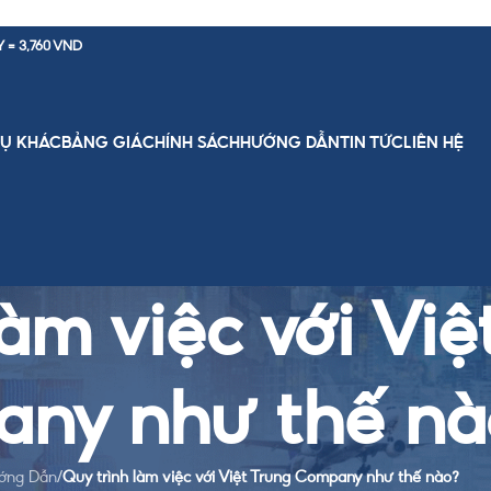
Y = 3,760 VND
VỤ KHÁC
BẢNG GIÁ
CHÍNH SÁCH
HƯỚNG DẪN
TIN TỨC
LIÊN HỆ
làm việc với Việ
ny như thế nà
ớng Dẫn
/
Quy trình làm việc với Việt Trung Company như thế nào?