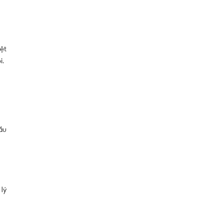
ệt
i.
ầu
lý