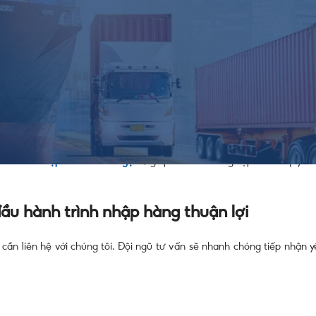
y trình làm việc với Việt Trung Company
như thế nào?
là rất quan trọ
 Trung – Việt
chuyên nghiệp, minh bạch và hiệu quả, từ khâu tiếp nh
rung Company đơn giản và hiệu quả
ệm trong lĩnh vực logistics, chuyên cung cấp dịch vụ
vận chuyển Tru
úp mọi khách hàng an tâm khi
nhập hàng Trung Quốc
về Việt Nam. Với 
ệp, Việt Trung Company sẵn sàng đồng hành cùng bạn từ khâu tư vấn đ
nh doanh nhập khẩu chính ngạch
, giúp các doanh nghiệp tối ưu quy tr
đầu hành trình nhập hàng thuận lợi
ần liên hệ với chúng tôi. Đội ngũ tư vấn sẽ nhanh chóng tiếp nhận y