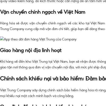
quay video kiểm hàng, đo kích thước hoặc cân nặng để an tâm hơn về
Vận chuyển chính ngạch về Việt Nam
Hàng hóa sẽ được vận chuyển chính ngạch về các kho tại Việt Nam (H
Trung Company cung cấp mã vận đơn chi tiết, giúp bạn dễ dàng theo dõ
Giao hàng nội địa linh hoạt
Khi hàng về đến kho Việt Trung tại Việt Nam, bạn sẽ nhận được thông
giao tận nơi thông qua đơn vị vận chuyển nội địa, với mức phí ship đư
Chính sách khiếu nại và bảo hiểm: Đảm bả
Việt Trung Company xây dựng chính sách bảo hiểm hàng hóa rõ ràng, 
mọi khiếu nại một cách minh bạch và công bằng.