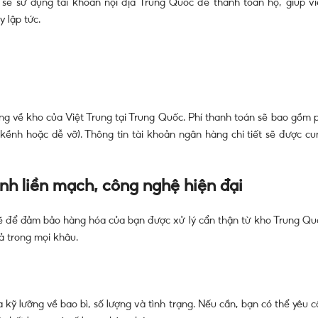
sẽ sử dụng tài khoản nội địa Trung Quốc để thanh toán hộ, giúp vi
 lập tức.
 về kho của Việt Trung tại Trung Quốc. Phí thanh toán sẽ bao gồm p
kềnh hoặc dễ vỡ). Thông tin tài khoản ngân hàng chi tiết sẽ được cu
ình liền mạch, công nghệ hiện đại
hẽ để đảm bảo hàng hóa của bạn được xử lý cẩn thận từ kho Trung Qu
ả trong mọi khâu.
kỹ lưỡng về bao bì, số lượng và tình trạng. Nếu cần, bạn có thể yêu c