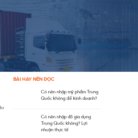
DANH MỤC BÀI VIẾT
ng.
ận
Chính Sách & Thủ Tục
Kinh Nghiệm Xuất Nhập Khẩu
Nguồn Hàng
Thông Báo Chung Từ Công Ty
Thông Tin Cung Cầu
ng
Tin Thị Trường
hệ
ến
ình
BÀI HAY NÊN ĐỌC
Có nên nhập mỹ phẩm Trung
Quốc không để kinh doanh?
êu
Có nên nhập đồ gia dụng
Trung Quốc không? Lợi
nhuận thực tế