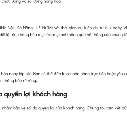
 chất lượng và số lượng hàng hóa.
à Nội, Đà Nẵng, TP. HCM) với thời gian dự kiến chỉ từ 5-7 ngày. Vi
i lộ trình hàng hóa mọi lúc, mọi nơi thông qua hệ thống của chúng tô
 báo ngay lập tức. Bạn có thể đến kho nhận hàng trực tiếp hoặc yêu c
ợc thông báo rõ ràng.
o quyền lợi khách hàng
nhằm bảo vệ tối đa quyền lợi của khách hàng. Chúng tôi cam kết xử 