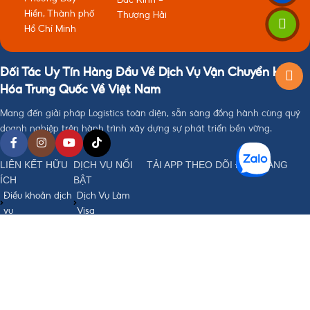
Hiền, Thành phố
Thượng Hải
Hồ Chí Minh
Đối Tác Uy Tín Hàng Đầu Về Dịch Vụ Vận Chuyển Hàng
Hóa Trung Quốc Về Việt Nam
Mang đến giải pháp Logistics toàn diện, sẵn sàng đồng hành cùng quý
doanh nghiệp trên hành trình xây dựng sự phát triển bền vững.
LIÊN KẾT HỮU
DỊCH VỤ NỔI
TẢI APP THEO DÕI ĐƠN HÀNG
ÍCH
BẬT
Điều khoản dịch
Dịch Vụ Làm
vụ
Visa
Chính sách bảo
Đặt Hàng Trung
mật
Quốc
Chính sách
Vận Chuyển
order, Ký gửi
Trung - Việt
hàng
Nhập Khẩu
Chính sách bảo
Chính Ngạch