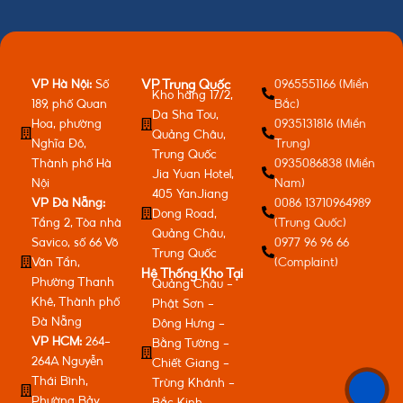
VP Hà Nội:
Số
0965551166 (Miền
VP Trung Quốc
Kho hàng 17/2,
189, phố Quan
Bắc)
Da Sha Tou,
Hoa, phường
0935131816 (Miền
Quảng Châu,
Nghĩa Đô,
Trung)
Trung Quốc
Thành phố Hà
0935086838 (Miền
Jia Yuan Hotel,
Nội
Nam)
405 YanJiang
VP Đà Nẵng:
0086 13710964989
Dong Road,
Tầng 2, Tòa nhà
(Trung Quốc)
Quảng Châu,
Savico, số 66 Võ
0977 96 96 66
Trung Quốc
Văn Tần,
(Complaint)
Hệ Thống Kho Tại
Phường Thanh
Quảng Châu -
Khê, Thành phố
Phật Sơn -
Đà Nẵng
Đông Hưng -
VP HCM:
264-
Bằng Tường -
264A Nguyễn
Chiết Giang -
Thái Bình,
Trùng Khánh -
Phường Bảy
Bắc Kinh -