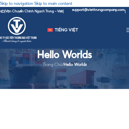
Skip to navigation
Skip to main content
support@viettrungcompany.com
ND
|
Vận Chuyển Chính Ngạch Trung - Việt
|
|
TIẾNG VIỆT
Hello Worlds
Trang Chủ
/
Hello Worlds