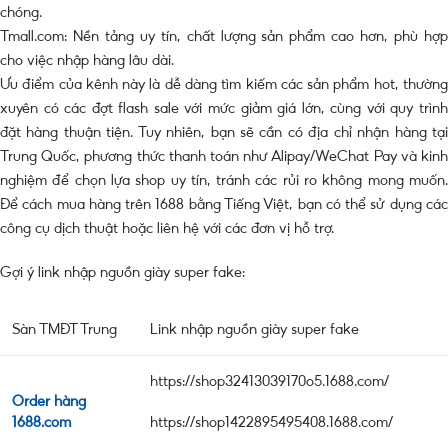
chóng.
Tmall.com: Nền tảng uy tín, chất lượng sản phẩm cao hơn, phù hợp
cho việc nhập hàng lâu dài.
Ưu điểm của kênh này là dễ dàng tìm kiếm các sản phẩm hot, thường
xuyên có các đợt flash sale với mức giảm giá lớn, cùng với quy trình
đặt hàng thuận tiện. Tuy nhiên, bạn sẽ cần có địa chỉ nhận hàng tại
Trung Quốc, phương thức thanh toán như Alipay/WeChat Pay và kinh
nghiệm để chọn lựa shop uy tín, tránh các rủi ro không mong muốn.
Để cách mua hàng trên 1688 bằng Tiếng Việt, bạn có thể sử dụng các
công cụ dịch thuật hoặc liên hệ với các đơn vị hỗ trợ.
Gợi ý link nhập nguồn giày super fake:
Sàn TMĐT Trung
Link nhập nguồn giày super fake
https://shop32413039170o5.1688.com/
Order hàng
1688.com
https://shop1422895495408.1688.com/