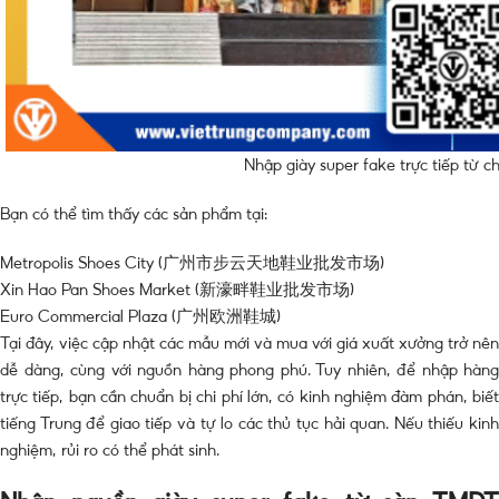
Nhập giày super fake trực tiếp từ 
Bạn có thể tìm thấy các sản phẩm tại:
Metropolis Shoes City (广州市步云天地鞋业批发市场)
Xin Hao Pan Shoes Market (新濠畔鞋业批发市场)
Euro Commercial Plaza (广州欧洲鞋城)
Tại đây, việc cập nhật các mẫu mới và mua với giá xuất xưởng trở nên
dễ dàng, cùng với nguồn hàng phong phú. Tuy nhiên, để nhập hàng
trực tiếp, bạn cần chuẩn bị chi phí lớn, có kinh nghiệm đàm phán, biết
tiếng Trung để giao tiếp và tự lo các thủ tục hải quan. Nếu thiếu kinh
nghiệm, rủi ro có thể phát sinh.