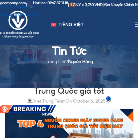
om
Hotline: 0967 37 11 18
1 CNY = 3,760 VND
|
|
|
Vận Chuyển Chính Ngạch Trung - V
Skip to navigation
Skip to main content
TIẾNG VIỆT
Tin Tức
Trang Chủ
/
Nguồn Hàng
NGUỒN HÀNG
Top 4 nguồn order giày super fake
Trung Quốc giá tốt
0
Viet Trung Team
On October 6, 2025