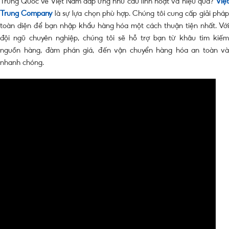
Trung Quốc về Việt Nam đáp ứng nhu cầu linh hoạt và hiệu quả?
Việt
Trung Company
là sự lựa chọn phù hợp. Chúng tôi cung cấp giải phá
toàn diện để bạn nhập khẩu hàng hóa một cách thuận tiện nhất. Với
đội ngũ chuyên nghiệp, chúng tôi sẽ hỗ trợ bạn từ khâu tìm kiếm
nguồn hàng, đàm phán giá, đến vận chuyển hàng hóa an toàn và
nhanh chóng.