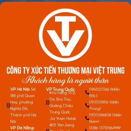
VP Hà Nội:
Số
0965551166 (Miền
VP Trung Quốc
Kho hàng 17/2,
189, phố Quan
Bắc)
Da Sha Tou,
Hoa, phường
0935131816 (Miền
Quảng Châu,
Nghĩa Đô,
Trung)
Trung Quốc
Thành phố Hà
0935086838 (Miền
Jia Yuan Hotel,
Nội
Nam)
405 YanJiang
VP Đà Nẵng:
0086 13710964989