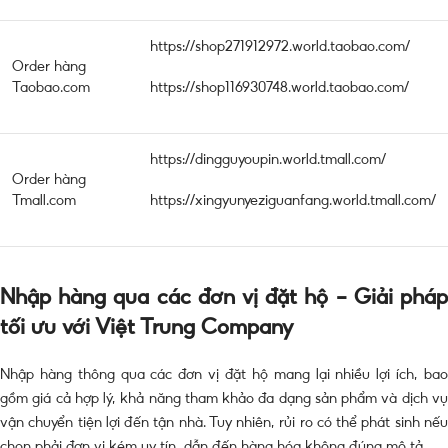
https://shop271912972.world.taobao.com/
Order hàng
Taobao.com
https://shop116930748.world.taobao.com/
https://dingguyoupin.world.tmall.com/
Order hàng
Tmall.com
https://xingyunyeziguanfang.world.tmall.com/
Nhập hàng qua các đơn vị đặt hộ – Giải pháp
tối ưu với Việt Trung Company
Nhập hàng thông qua các đơn vị đặt hộ mang lại nhiều lợi ích, bao
gồm giá cả hợp lý, khả năng tham khảo đa dạng sản phẩm và dịch vụ
vận chuyển tiện lợi đến tận nhà. Tuy nhiên, rủi ro có thể phát sinh nếu
chọn phải đơn vị kém uy tín, dẫn đến hàng hóa không đúng mô tả.