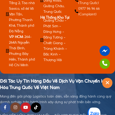
Dong Road,
Tầng 2, Tòa nhà
(Trung Quốc)
Quảng Châu,
Savico, số 66 Võ
0977 96 96 66
Trung Quốc
Văn Tần,
(Complaint)
Hệ Thống Kho Tại
Phường Thanh
Quảng Châu -
Khê, Thành phố
Phật Sơn -
Đà Nẵng
Đông Hưng -
VP HCM:
264-
Bằng Tường -
264A Nguyễn
Chiết Giang -
Thái Bình,
Trùng Khánh -
Phường Bảy
Bắc Kinh -
Hiền, Thành phố
Thượng Hải
Hồ Chí Minh
Đối Tác Uy Tín Hàng Đầu Về Dịch Vụ Vận Chuyển Hàng
Hóa Trung Quốc Về Việt Nam
Mang đến giải pháp Logistics toàn diện, sẵn sàng đồng hành cùng quý
doanh nghiệp trên hành trình xây dựng sự phát triển bền vững.