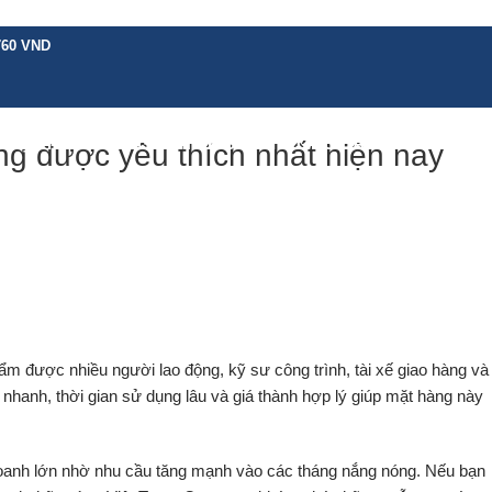
760 VND
H VỤ KHÁC
BẢNG GIÁ
CHÍNH SÁCH
HƯỚNG DẪN
TIN TỨC
LIÊN 
ng được yêu thích nhất hiện nay
ẩm được nhiều người lao động, kỹ sư công trình, tài xế giao hàng và
nhanh, thời gian sử dụng lâu và giá thành hợp lý giúp mặt hàng này
oanh lớn nhờ nhu cầu tăng mạnh vào các tháng nắng nóng. Nếu bạn