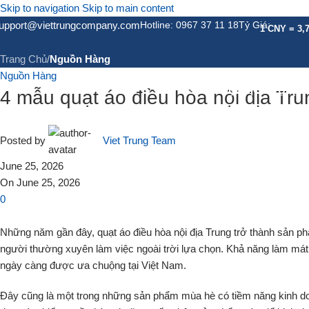
Skip to navigation
Skip to main content
Tin Tức
upport@viettrungcompany.com
Hotline: 0967 37 11 18
Tỷ Giá:
1 CNY = 3,
Trang Chủ
/
Nguồn Hàng
Nguồn Hàng
GIỚI THIỆU
DỊCH VỤ
DỊC
4 mẫu quạt áo điều hòa nội địa Tru
Posted by
Viet Trung Team
June 25, 2026
On June 25, 2026
0
Những năm gần đây, quạt áo điều hòa nội địa Trung trở thành sản ph
người thường xuyên làm việc ngoài trời lựa chọn. Khả năng làm mát 
ngày càng được ưa chuộng tại Việt Nam.
Đây cũng là một trong những sản phẩm mùa hè có tiềm năng kinh d