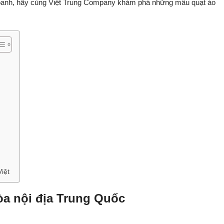
oanh, hãy cùng Việt Trung Company khám phá những mẫu quạt áo
iệt
òa nội địa Trung Quốc