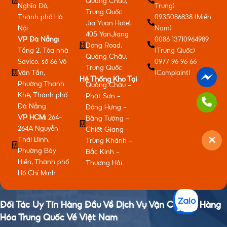
Quảng Châu,
Nghĩa Đô,
Trung)
Trung Quốc
Thành phố Hà
0935086838 (Miền
Jia Yuan Hotel,
Nội
Nam)
405 YanJiang
VP Đà Nẵng:
0086 13710964989
Dong Road,
Tầng 2, Tòa nhà
(Trung Quốc)
Quảng Châu,
Savico, số 66 Võ
0977 96 96 66
Trung Quốc
Văn Tần,
(Complaint)
Hệ Thống Kho Tại
Phường Thanh
Quảng Châu -
Khê, Thành phố
Phật Sơn -
Đà Nẵng
Đông Hưng -
VP HCM:
264-
Bằng Tường -
264A Nguyễn
Chiết Giang -
Thái Bình,
Trùng Khánh -
Phường Bảy
Bắc Kinh -
Hiền, Thành phố
Thượng Hải
Hồ Chí Minh
Đối Tác Uy Tín Hàng Đầu Về Dịch Vụ Vận Chuyển Hàng
Hóa Trung Quốc Về Việt Nam