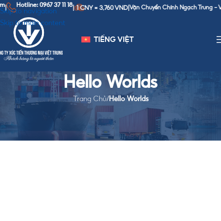
m
Hotline: 0967 37 11 18
1 CNY = 3,760 VND
|
|
|
Vận Chuyển Chính Ngạch Trung - Việ
Skip to navigation
Skip to main content
TIẾNG VIỆT
Hello Worlds
Trang Chủ
/
Hello Worlds