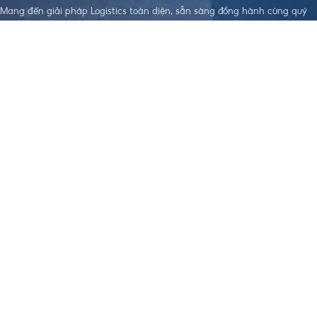
Mang đến giải pháp Logistics toàn diện, sẵn sàng đồng hành cùng quý
doanh nghiệp trên hành trình xây dựng sự phát triển bền vững.
LIÊN KẾT HỮU
DỊCH VỤ NỔI
TẢI APP THEO DÕI ĐƠN HÀNG
ÍCH
BẬT
Điều khoản dịch
Dịch Vụ Làm
vụ
Visa
Chính sách bảo
Đặt Hàng Trung
mật
Quốc
Chính sách
Vận Chuyển
order, Ký gửi
Trung - Việt
hàng
Nhập Khẩu
Chính sách bảo
Chính Ngạch
hiểm hàng hoá
Hỗ Trợ Thanh
Chính sách vận
Toán Quốc Tế
chuyển Trung -
Việt
Chính sách
nhập khẩu
Chính Ngạch