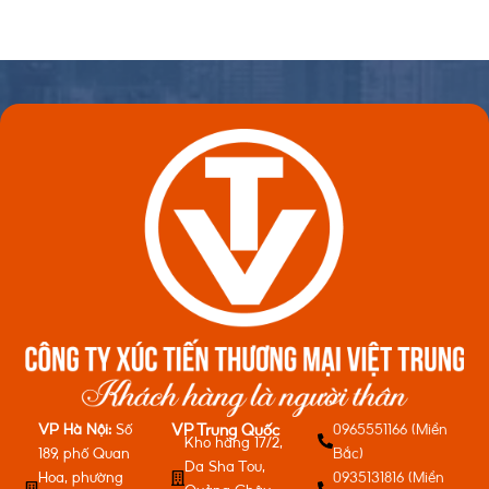
VP Hà Nội:
Số
0965551166 (Miền
VP Trung Quốc
Kho hàng 17/2,
189, phố Quan
Bắc)
Da Sha Tou,
Hoa, phường
0935131816 (Miền