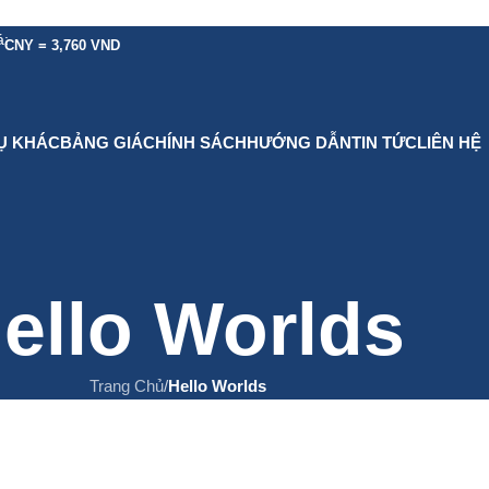
á:
 CNY = 3,760 VND
VỤ KHÁC
BẢNG GIÁ
CHÍNH SÁCH
HƯỚNG DẪN
TIN TỨC
LIÊN HỆ
ello Worlds
Trang Chủ
/
Hello Worlds