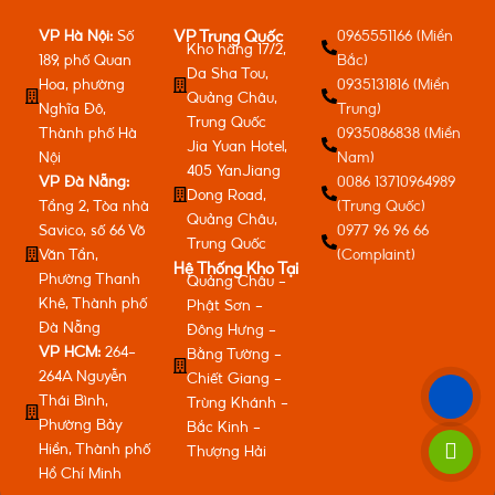
VP Hà Nội:
Số
0965551166 (Miền
VP Trung Quốc
Kho hàng 17/2,
189, phố Quan
Bắc)
Da Sha Tou,
Hoa, phường
0935131816 (Miền
Quảng Châu,
Nghĩa Đô,
Trung)
Trung Quốc
Thành phố Hà
0935086838 (Miền
Jia Yuan Hotel,
Nội
Nam)
405 YanJiang
VP Đà Nẵng:
0086 13710964989
Dong Road,
Tầng 2, Tòa nhà
(Trung Quốc)
Quảng Châu,
Savico, số 66 Võ
0977 96 96 66
Trung Quốc
Văn Tần,
(Complaint)
Hệ Thống Kho Tại
Phường Thanh
Quảng Châu -
Khê, Thành phố
Phật Sơn -
Đà Nẵng
Đông Hưng -
VP HCM:
264-
Bằng Tường -
264A Nguyễn
Chiết Giang -
Thái Bình,
Trùng Khánh -
Phường Bảy
Bắc Kinh -
Hiền, Thành phố
Thượng Hải
Hồ Chí Minh