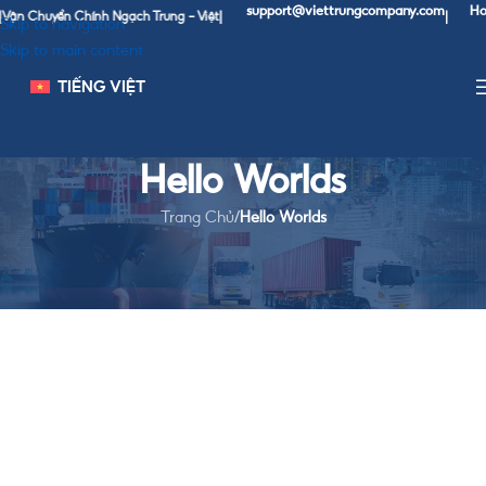
support@viettrungcompany.com
Hotl
ận Chuyển Chính Ngạch Trung - Việt
|
|
Skip to navigation
Skip to main content
TIẾNG VIỆT
Hello Worlds
Trang Chủ
/
Hello Worlds