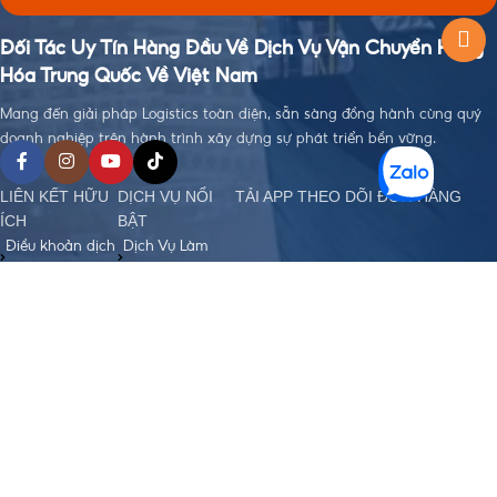
Đối Tác Uy Tín Hàng Đầu Về Dịch Vụ Vận Chuyển Hàng
Hóa Trung Quốc Về Việt Nam
Mang đến giải pháp Logistics toàn diện, sẵn sàng đồng hành cùng quý
doanh nghiệp trên hành trình xây dựng sự phát triển bền vững.
LIÊN KẾT HỮU
DỊCH VỤ NỔI
TẢI APP THEO DÕI ĐƠN HÀNG
ÍCH
BẬT
Điều khoản dịch
Dịch Vụ Làm
vụ
Visa
Chính sách bảo
Đặt Hàng Trung
mật
Quốc
Chính sách
Vận Chuyển
order, Ký gửi
Trung - Việt
hàng
Nhập Khẩu
Chính sách bảo
Chính Ngạch
hiểm hàng hoá
Hỗ Trợ Thanh
Chính sách vận
Toán Quốc Tế
chuyển Trung -