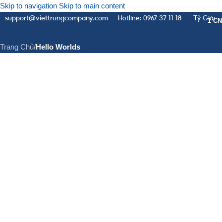
Skip to navigation
Skip to main content
support@viettrungcompany.com
Hotline: 0967 37 11 18
Tỷ Giá:
Hello Worlds
1 CN
Trang Chủ
/
Hello Worlds
GIỚI THIỆU
DỊCH VỤ
DỊCH V