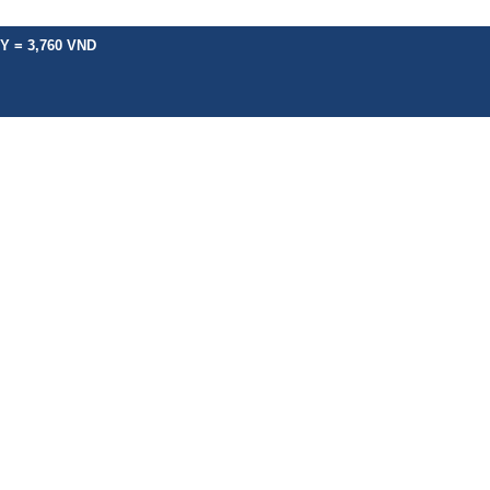
Y = 3,760 VND
Ụ KHÁC
BẢNG GIÁ
CHÍNH SÁCH
HƯỚNG DẪN
TIN TỨC
LIÊN HỆ