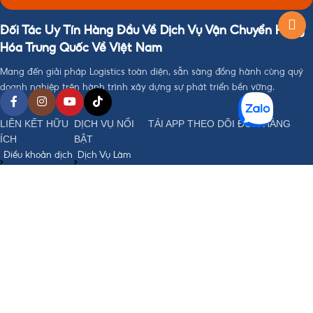
Đối Tác Uy Tín Hàng Đầu Về Dịch Vụ Vận Chuyển Hàng
Hóa Trung Quốc Về Việt Nam
Mang đến giải pháp Logistics toàn diện, sẵn sàng đồng hành cùng quý
doanh nghiệp trên hành trình xây dựng sự phát triển bền vững.
LIÊN KẾT HỮU
DỊCH VỤ NỔI
TẢI APP THEO DÕI ĐƠN HÀNG
ÍCH
BẬT
Điều khoản dịch
Dịch Vụ Làm
vụ
Visa
Chính sách bảo
Đặt Hàng Trung
mật
Quốc
Chính sách
Vận Chuyển
order, Ký gửi
Trung - Việt
hàng
Nhập Khẩu
Chính sách bảo
Chính Ngạch
hiểm hàng hoá
Hỗ Trợ Thanh
Chính sách vận
Toán Quốc Tế
chuyển Trung -