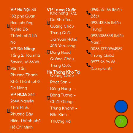
VP Hà Nội:
Số
0965551166 (Miền
VP Trung Quốc
Kho hàng 17/2,
189, phố Quan
Bắc)
Da Sha Tou,
Hoa, phường
0935131816 (Miền
Quảng Châu,
Nghĩa Đô,
Trung)
Trung Quốc
Thành phố Hà
0935086838 (Miền
Jia Yuan Hotel,
Nội
Nam)
405 YanJiang
VP Đà Nẵng:
0086 13710964989
Dong Road,
Tầng 2, Tòa nhà
(Trung Quốc)
Quảng Châu,
Savico, số 66 Võ
0977 96 96 66
Trung Quốc
Văn Tần,
(Complaint)
Hệ Thống Kho Tại
Phường Thanh
Quảng Châu -
Khê, Thành phố
Phật Sơn -
Đà Nẵng
Đông Hưng -
VP HCM:
264-
Bằng Tường -
264A Nguyễn
Chiết Giang -
Thái Bình,
Trùng Khánh -
Phường Bảy
Bắc Kinh -
Hiền, Thành phố
Thượng Hải
Hồ Chí Minh