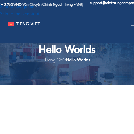
support@viettrungcompan
= 3,760 VND
|
Vận Chuyển Chính Ngạch Trung - Việt
|
Skip to navigation
Skip to main content
TIẾNG VIỆT
Hello Worlds
Trang Chủ
/
Hello Worlds