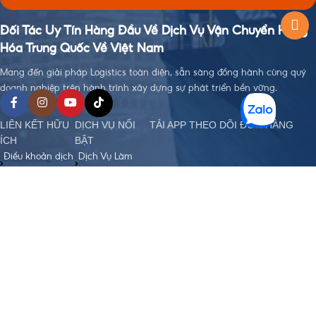
Đối Tác Uy Tín Hàng Đầu Về Dịch Vụ Vận Chuyển Hàng
Hóa Trung Quốc Về Việt Nam
Mang đến giải pháp Logistics toàn diện, sẵn sàng đồng hành cùng quý
doanh nghiệp trên hành trình xây dựng sự phát triển bền vững.
LIÊN KẾT HỮU
DỊCH VỤ NỔI
TẢI APP THEO DÕI ĐƠN HÀNG
ÍCH
BẬT
Điều khoản dịch
Dịch Vụ Làm
vụ
Visa
Chính sách bảo
Đặt Hàng Trung
mật
Quốc
Chính sách
Vận Chuyển
order, Ký gửi
Trung - Việt
hàng
Nhập Khẩu
Chính sách bảo
Chính Ngạch
hiểm hàng hoá
Hỗ Trợ Thanh
Chính sách vận
Toán Quốc Tế
chuyển Trung -