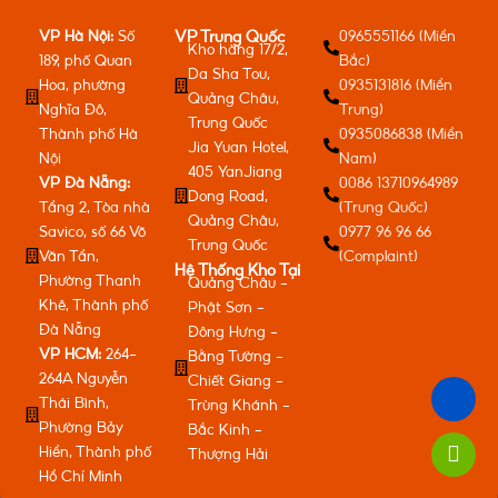
VP Hà Nội:
Số
0965551166 (Miền
VP Trung Quốc
Kho hàng 17/2,
189, phố Quan
Bắc)
Da Sha Tou,
Hoa, phường
0935131816 (Miền
Quảng Châu,
Nghĩa Đô,
Trung)
Trung Quốc
Thành phố Hà
0935086838 (Miền
Jia Yuan Hotel,
Nội
Nam)
405 YanJiang
VP Đà Nẵng:
0086 13710964989
Dong Road,
Tầng 2, Tòa nhà
(Trung Quốc)
Quảng Châu,
Savico, số 66 Võ
0977 96 96 66
Trung Quốc
Văn Tần,
(Complaint)
Hệ Thống Kho Tại
Phường Thanh
Quảng Châu -
Khê, Thành phố
Phật Sơn -
Đà Nẵng
Đông Hưng -
VP HCM:
264-
Bằng Tường -
264A Nguyễn
Chiết Giang -
Thái Bình,
Trùng Khánh -
Phường Bảy
Bắc Kinh -
Hiền, Thành phố
Thượng Hải
Hồ Chí Minh