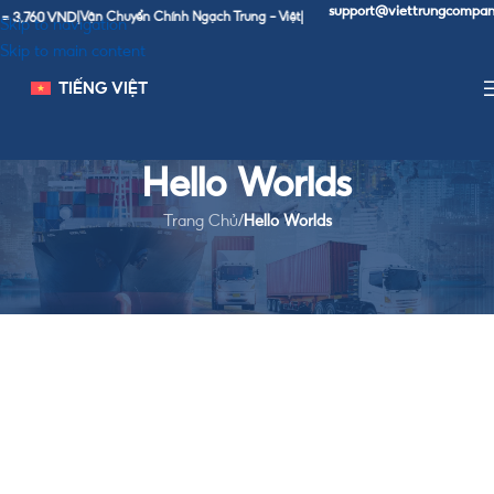
support@viettrungcompany
 3,760 VND
|
Vận Chuyển Chính Ngạch Trung - Việt
|
Skip to navigation
Skip to main content
TIẾNG VIỆT
Hello Worlds
Trang Chủ
/
Hello Worlds