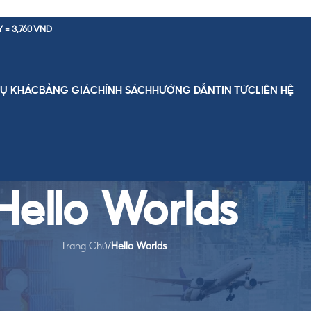
Y = 3,760 VND
VỤ KHÁC
BẢNG GIÁ
CHÍNH SÁCH
HƯỚNG DẪN
TIN TỨC
LIÊN HỆ
Hello Worlds
Trang Chủ
/
Hello Worlds