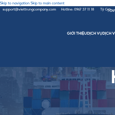
Skip to navigation
Skip to main content
support@viettrungcompany.com
Hotline: 0967 37 11 18
Tỷ Giá:
1 CN
GIỚI THIỆU
DỊCH VỤ
DỊCH 