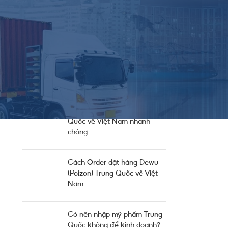
Nguồn Hàng
Thông Báo Chung Từ Công Ty
Thông Tin Cung Cầu
Tin Thị Trường
BÀI HAY NÊN ĐỌC
Nhập hàng tiểu ngạch Trung
Quốc về Việt Nam nhanh
chóng
Cách Order đặt hàng Dewu
(Poizon) Trung Quốc về Việt
Nam
Có nên nhập mỹ phẩm Trung
Quốc không để kinh doanh?