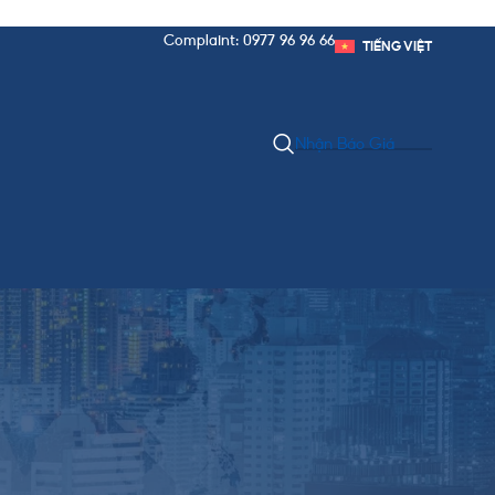
Complaint: 0977 96 96 66
TIẾNG VIỆT
Nhận Báo Giá
DANH MỤC BÀI VIẾT
Chính Sách & Thủ Tục
Kinh Nghiệm Xuất Nhập Khẩu