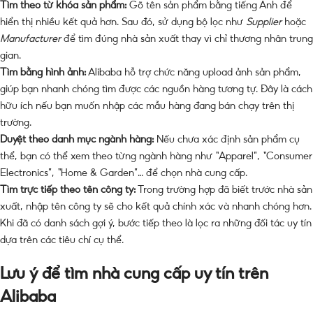
Tìm theo từ khóa sản phẩm:
Gõ tên sản phẩm bằng tiếng Anh để
hiển thị nhiều kết quả hơn. Sau đó, sử dụng bộ lọc như
Supplier
hoặc
Manufacturer
để tìm đúng nhà sản xuất thay vì chỉ thương nhân trung
gian.
Tìm bằng hình ảnh:
Alibaba hỗ trợ chức năng upload ảnh sản phẩm,
giúp bạn nhanh chóng tìm được các nguồn hàng tương tự. Đây là cách
hữu ích nếu bạn muốn nhập các mẫu hàng đang bán chạy trên thị
trường.
Duyệt theo danh mục ngành hàng:
Nếu chưa xác định sản phẩm cụ
thể, bạn có thể xem theo từng ngành hàng như “Apparel”, “Consumer
Electronics”, “Home & Garden”… để chọn nhà cung cấp.
Tìm trực tiếp theo tên công ty:
Trong trường hợp đã biết trước nhà sản
xuất, nhập tên công ty sẽ cho kết quả chính xác và nhanh chóng hơn.
Khi đã có danh sách gợi ý, bước tiếp theo là lọc ra những đối tác uy tín
dựa trên các tiêu chí cụ thể.
Lưu ý để tìm nhà cung cấp uy tín trên
Alibaba