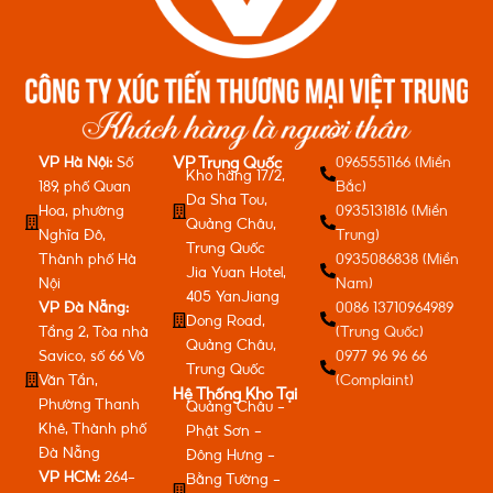
VP Hà Nội:
Số
0965551166 (Miền
VP Trung Quốc
Kho hàng 17/2,
189, phố Quan
Bắc)
Da Sha Tou,
Hoa, phường
0935131816 (Miền
Quảng Châu,
Nghĩa Đô,
Trung)
Trung Quốc
Thành phố Hà
0935086838 (Miền
Jia Yuan Hotel,
Nội
Nam)
405 YanJiang
VP Đà Nẵng:
0086 13710964989
Dong Road,
Tầng 2, Tòa nhà
(Trung Quốc)
Quảng Châu,
Savico, số 66 Võ
0977 96 96 66
Trung Quốc
Văn Tần,
(Complaint)
Hệ Thống Kho Tại
Phường Thanh
Quảng Châu -
Khê, Thành phố
Phật Sơn -
Đà Nẵng
Đông Hưng -
VP HCM:
264-
Bằng Tường -