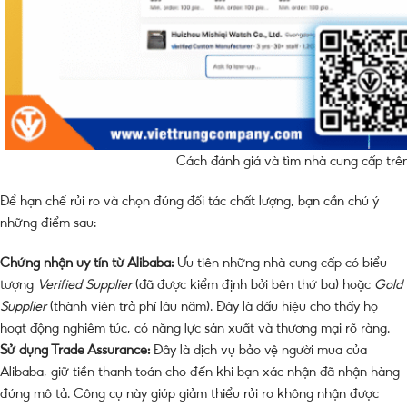
Cách đánh giá và tìm nhà cung cấp trên 
Để hạn chế rủi ro và chọn đúng đối tác chất lượng, bạn cần chú ý
những điểm sau:
Chứng nhận uy tín từ Alibaba:
Ưu tiên những nhà cung cấp có biểu
tượng
Verified Supplier
(đã được kiểm định bởi bên thứ ba) hoặc
Gold
Supplier
(thành viên trả phí lâu năm). Đây là dấu hiệu cho thấy họ
hoạt động nghiêm túc, có năng lực sản xuất và thương mại rõ ràng.
Sử dụng Trade Assurance:
Đây là dịch vụ bảo vệ người mua của
Alibaba, giữ tiền thanh toán cho đến khi bạn xác nhận đã nhận hàng
đúng mô tả. Công cụ này giúp giảm thiểu rủi ro không nhận được