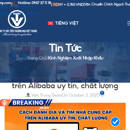
Hotline: 0967 37 11 18
1 CNY = 3,760 VND
|
|
Vận Chuyển Chính Ngạch Trung - Việt
|
Skip to navigation
Skip to main content
TIẾNG VIỆT
Tin Tức
Trang Chủ
/
Kinh Nghiệm Xuất Nhập Khẩu
KINH NGHIỆM XUẤT NHẬP KHẨU
Cách đánh giá và tìm nhà cung cấp
trên Alibaba uy tín, chất lượng
0
Viet Trung Team
On October 3, 2025