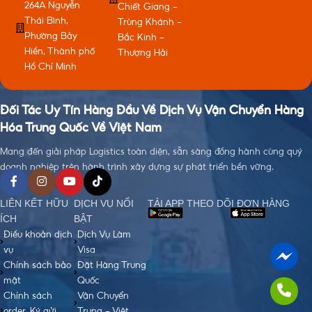
264A Nguyễn
Chiết Giang -
Thái Bình,
Trùng Khánh -
Phường Bảy
Bắc Kinh -
Hiền, Thành phố
Thượng Hải
Hồ Chí Minh
Đối Tác Uy Tín Hàng Đầu Về Dịch Vụ Vận Chuyển Hàng
Hóa Trung Quốc Về Việt Nam
Mang đến giải pháp Logistics toàn diện, sẵn sàng đồng hành cùng quý
doanh nghiệp trên hành trình xây dựng sự phát triển bền vững.
LIÊN KẾT HỮU
DỊCH VỤ NỔI
TẢI APP THEO DÕI ĐƠN HÀNG
ÍCH
BẬT
Điều khoản dịch
Dịch Vụ Làm
vụ
Visa
Chính sách bảo
Đặt Hàng Trung
mật
Quốc
Chính sách
Vận Chuyển
order, Ký gửi
Trung - Việt