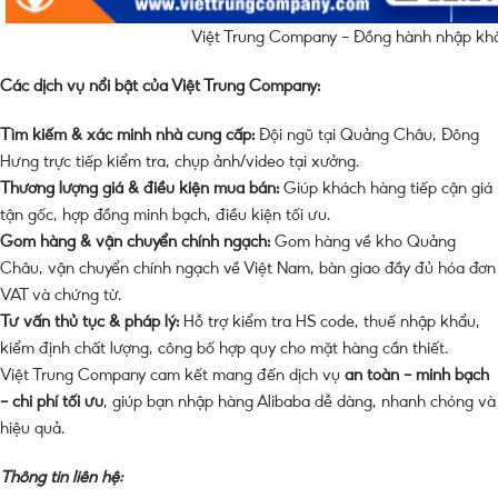
Việt Trung Company – Đồng hành nhập khẩ
Các dịch vụ nổi bật của Việt Trung Company:
Tìm kiếm & xác minh nhà cung cấp:
Đội ngũ tại Quảng Châu, Đông
Hưng trực tiếp kiểm tra, chụp ảnh/video tại xưởng.
Thương lượng giá & điều kiện mua bán:
Giúp khách hàng tiếp cận giá
tận gốc, hợp đồng minh bạch, điều kiện tối ưu.
Gom hàng & vận chuyển chính ngạch:
Gom hàng về kho Quảng
Châu, vận chuyển chính ngạch về Việt Nam, bàn giao đầy đủ hóa đơn
VAT và chứng từ.
Tư vấn thủ tục & pháp lý:
Hỗ trợ kiểm tra HS code, thuế nhập khẩu,
kiểm định chất lượng, công bố hợp quy cho mặt hàng cần thiết.
Việt Trung Company cam kết mang đến dịch vụ
an toàn – minh bạch
– chi phí tối ưu
, giúp bạn nhập hàng Alibaba dễ dàng, nhanh chóng và
hiệu quả.
Thông tin liên hệ: