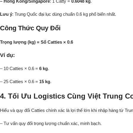
– Hồng Kông/Singapore
: 1 Catty =
0.6048 kg
.
Lưu ý
: Trung Quốc đại lục dùng chuẩn 0.6 kg phổ biến nhất.
Công Thức Quy Đổi
Trọng lượng (kg) = Số Catties × 0.6
Ví dụ:
– 10 Catties × 0.6 =
6 kg
.
– 25 Catties × 0.6 =
15 kg
.
4. Tối Ưu Logistics Cùng Việt Trung 
Hiểu và quy đổi Catties chính xác là lợi thế lớn khi nhập hàng từ Tr
– Tư vấn quy đổi trọng lượng chuẩn xác, minh bạch.