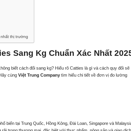
nhất thị trường
ties Sang Kg Chuẩn Xác Nhất 202
ng biết cách đổi sang kg? Hiểu rõ Catties là gì và cách quy đổi sẽ
. Hãy cùng
Việt Trung Company
tìm hiểu chi tiết về đơn vị đo lường
g phổ biến tại Trung Quốc, Hồng Kông, Đài Loan, Singapore và Malaysi
rãi trong thương mại, đặc biệt với thực phẩm, nông sản và giao dịc