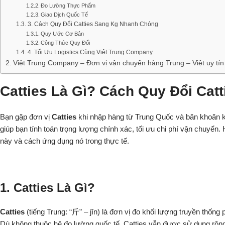
Đo Lường Thực Phẩm
Giao Dịch Quốc Tế
3. Cách Quy Đổi Catties Sang Kg Nhanh Chóng
Quy Ước Cơ Bản
Công Thức Quy Đổi
4. Tối Ưu Logistics Cùng Việt Trung Company
Việt Trung Company – Đơn vị vận chuyển hàng Trung – Việt uy tín 
Catties Là Gì? Cách Quy Đổi Cat
Bạn gặp đơn vị
Catties
khi nhập hàng từ Trung Quốc và băn khoăn khô
giúp bạn tính toán trọng lượng chính xác, tối ưu chi phí vận chuyển
này và cách ứng dụng nó trong thực tế.
1. Catties Là Gì?
Catties
(tiếng Trung: “斤” – jīn) là đơn vị đo khối lượng truyền thốn
Dù không thuộc hệ đo lường quốc tế, Catties vẫn được sử dụng rộng 