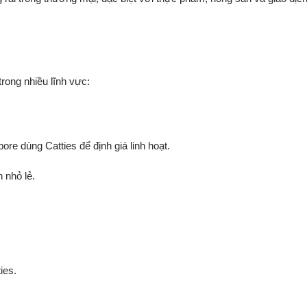
trong nhiều lĩnh vực:
re dùng Catties để định giá linh hoạt.
 nhỏ lẻ.
ies.