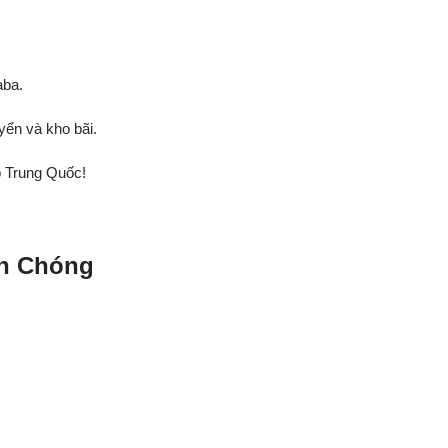
aba.
yển và kho bãi.
p Trung Quốc!
nh Chóng