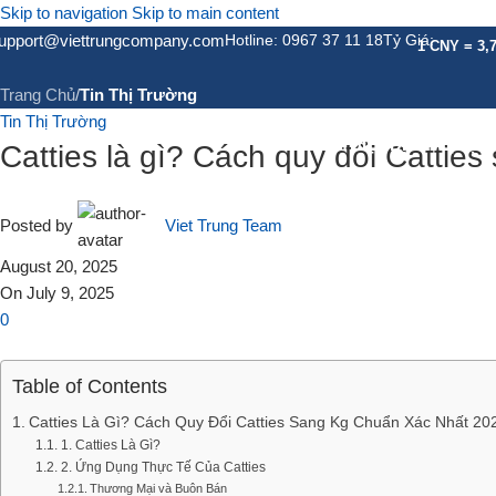
Skip to navigation
Skip to main content
Tin Tức
upport@viettrungcompany.com
Hotline: 0967 37 11 18
Tỷ Giá:
1 CNY = 3,
Trang Chủ
/
Tin Thị Trường
Tin Thị Trường
GIỚI THIỆU
DỊCH VỤ
DỊC
Catties là gì? Cách quy đổi Catties
Posted by
Viet Trung Team
August 20, 2025
On July 9, 2025
0
Table of Contents
Catties Là Gì? Cách Quy Đổi Catties Sang Kg Chuẩn Xác Nhất 20
1. Catties Là Gì?
2. Ứng Dụng Thực Tế Của Catties
Thương Mại và Buôn Bán