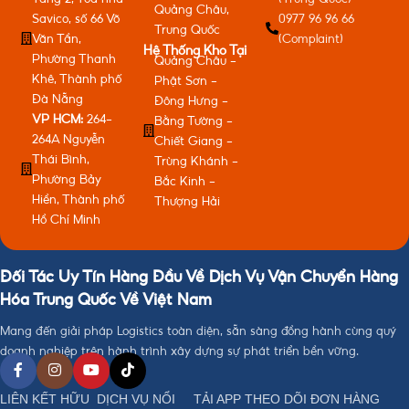
Quảng Châu,
Savico, số 66 Võ
0977 96 96 66
Trung Quốc
Văn Tần,
(Complaint)
Hệ Thống Kho Tại
Phường Thanh
Quảng Châu -
Khê, Thành phố
Phật Sơn -
Đà Nẵng
Đông Hưng -
VP HCM:
264-
Bằng Tường -
264A Nguyễn
Chiết Giang -
Thái Bình,
Trùng Khánh -
Phường Bảy
Bắc Kinh -
Hiền, Thành phố
Thượng Hải
Hồ Chí Minh
Đối Tác Uy Tín Hàng Đầu Về Dịch Vụ Vận Chuyển Hàng
Hóa Trung Quốc Về Việt Nam
Mang đến giải pháp Logistics toàn diện, sẵn sàng đồng hành cùng quý
doanh nghiệp trên hành trình xây dựng sự phát triển bền vững.
LIÊN KẾT HỮU
DỊCH VỤ NỔI
TẢI APP THEO DÕI ĐƠN HÀNG