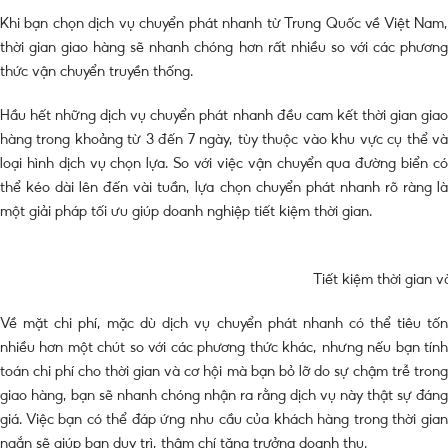
Khi bạn chọn dịch vụ chuyển phát nhanh từ Trung Quốc về Việt Nam,
thời gian giao hàng sẽ nhanh chóng hơn rất nhiều so với các phương
thức vận chuyển truyền thống.
Hầu hết những dịch vụ chuyển phát nhanh đều cam kết thời gian giao
hàng trong khoảng từ 3 đến 7 ngày, tùy thuộc vào khu vực cụ thể và
loại hình dịch vụ chọn lựa. So với việc vận chuyển qua đường biển có
thể kéo dài lên đến vài tuần, lựa chọn chuyển phát nhanh rõ ràng là
một giải pháp tối ưu giúp doanh nghiệp tiết kiệm thời gian.
Tiết kiệm thời gian và
Về mặt chi phí, mặc dù dịch vụ chuyển phát nhanh có thể tiêu tốn
nhiều hơn một chút so với các phương thức khác, nhưng nếu bạn tính
toán chi phí cho thời gian và cơ hội mà bạn bỏ lỡ do sự chậm trễ trong
giao hàng, bạn sẽ nhanh chóng nhận ra rằng dịch vụ này thật sự đáng
giá. Việc bạn có thể đáp ứng nhu cầu của khách hàng trong thời gian
ngắn sẽ giúp bạn duy trì, thậm chí tăng trưởng doanh thu.