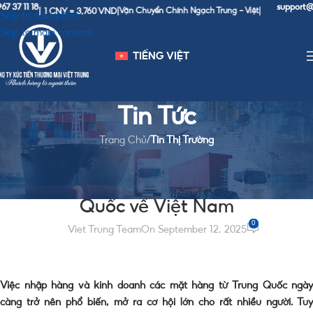
 18
support@viettr
1 CNY = 3,760 VND
|
|
Vận Chuyển Chính Ngạch Trung - Việt
|
Skip to navigation
Skip to main content
TIẾNG VIỆT
Tin Tức
Trang Chủ
/
Tin Thị Trường
TIN THỊ TRƯỜNG
Chuyển phát nhanh hàng từ Trung
Quốc về Việt Nam
0
Viet Trung Team
On September 12, 2025
Việc nhập hàng và kinh doanh các mặt hàng từ Trung Quốc ngày
càng trở nên phổ biến, mở ra cơ hội lớn cho rất nhiều người. Tuy