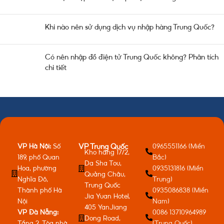
Khi nào nên sử dụng dịch vụ nhập hàng Trung Quốc?
Có nên nhập đồ điện tử Trung Quốc không? Phân tích
chi tiết
VP Hà Nội:
Số
0965551166 (Miền
VP Trung Quốc
Kho hàng 17/2,
189, phố Quan
Bắc)
Da Sha Tou,
Hoa, phường
0935131816 (Miền
Quảng Châu,
Nghĩa Đô,
Trung)
Trung Quốc
Thành phố Hà
0935086838 (Miền
Jia Yuan Hotel,
Nội
Nam)
405 YanJiang
VP Đà Nẵng:
0086 13710964989
Dong Road,
Tầng 2, Tòa nhà
(Trung Quốc)