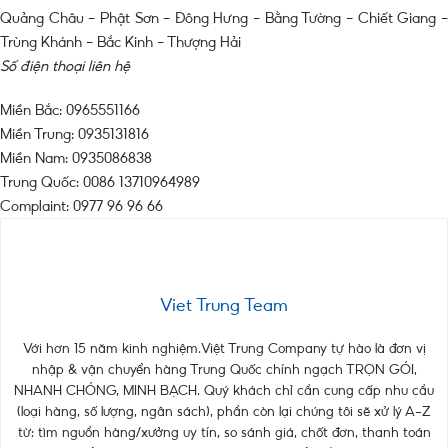
Quảng Châu – Phật Sơn – Đông Hưng – Bằng Tường – Chiết Giang –
Trùng Khánh – Bắc Kinh – Thượng Hải
Số điện thoại liên hệ
Miền Bắc: 0965551166
Miền Trung: 0935131816
Miền Nam: 0935086838
Trung Quốc: 0086 13710964989
Complaint: 0977 96 96 66
Viet Trung Team
Với hơn 15 năm kinh nghiệm.Việt Trung Company tự hào là đơn vị
nhập & vận chuyển hàng Trung Quốc chính ngạch TRỌN GÓI,
NHANH CHÓNG, MINH BẠCH. Quý khách chỉ cần cung cấp nhu cầu
(loại hàng, số lượng, ngân sách), phần còn lại chúng tôi sẽ xử lý A–Z
từ: tìm nguồn hàng/xưởng uy tín, so sánh giá, chốt đơn, thanh toán