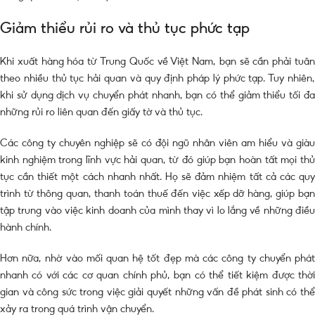
Giảm thiểu rủi ro và thủ tục phức tạp
Khi xuất hàng hóa từ Trung Quốc về Việt Nam, bạn sẽ cần phải tuân
theo nhiều thủ tục hải quan và quy định pháp lý phức tạp. Tuy nhiên,
khi sử dụng dịch vụ chuyển phát nhanh, bạn có thể giảm thiểu tối đa
những rủi ro liên quan đến giấy tờ và thủ tục.
Các công ty chuyên nghiệp sẽ có đội ngũ nhân viên am hiểu và giàu
kinh nghiệm trong lĩnh vực hải quan, từ đó giúp bạn hoàn tất mọi thủ
tục cần thiết một cách nhanh nhất. Họ sẽ đảm nhiệm tất cả các quy
trình từ thông quan, thanh toán thuế đến việc xếp dỡ hàng, giúp bạn
tập trung vào việc kinh doanh của mình thay vì lo lắng về những điều
hành chính.
Hơn nữa, nhờ vào mối quan hệ tốt đẹp mà các công ty chuyển phát
nhanh có với các cơ quan chính phủ, bạn có thể tiết kiệm được thời
gian và công sức trong việc giải quyết những vấn đề phát sinh có thể
xảy ra trong quá trình vận chuyển.