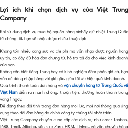
Lợi ích khi chọn dịch vụ của Việt Trung
Company
Khi sử dụng dịch vụ mua hộ nguồn hàng bình/ly giữ nhiệt Trung Quốc
từ chúng tôi, bạn sẽ nhận được nhiều thuận lợi:
Không tốn nhiều công sức và chi phí mà vẫn nhập được nguồn hàng
uy tín, có đầy đủ hóa đơn chứng từ, hỗ trợ tối đa cho việc kinh doanh
của bạn.
Không cần biết tiếng Trung hay có kinh nghiệm đàm phán giá cả, bạn
vẫn dễ dàng nhập hàng với giá gốc, giúp tối ưu hiệu quả kinh doanh.
Quá trình thanh toán đơn hàng và
vận chuyển hàng từ Trung Quốc về
Việt Nam
diễn ra nhanh chóng, thuận tiện, thường hoàn thành tron
vòng 1 ngày.
Dễ dàng theo dõi tình trạng đơn hàng mọi lúc, mọi nơi thông qua ứng
dụng theo dõi đơn hàng do chính công ty chúng tôi phát triển.
Việt Trung Company chuyên cung cấp các dịch vụ như order Taobao,
1688, Tmall, Alibaba, săn sale Zara, H&M, Lining… và vận chuyển hàng