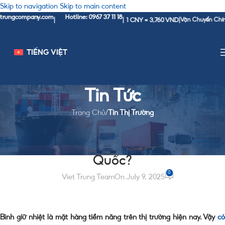
Skip to navigation
Skip to main content
gcompany.com
Hotline: 0967 37 11 18
1 CNY = 3,760 VND
|
|
|
Vận Chuyển Chính Ngạ
TIẾNG VIỆT
Tin Tức
Trang Chủ
/
Tin Thị Trường
TIN THỊ TRƯỜNG
Có nên nhập bình giữ nhiệt từ Trung
Quốc?
0
Viet Trung Team
On July 9, 2025
Bình giữ nhiệt là mặt hàng tiềm năng trên thị trường hiện nay. Vậy
có