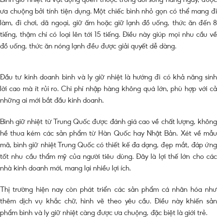
ưa chuộng bởi tính tiện dụng. Một chiếc bình nhỏ gọn có thể mang đi
làm, đi chơi, dã ngoại, giữ ấm hoặc giữ lạnh đồ uống, thức ăn đến 8
tiếng, thậm chí có loại lên tới 15 tiếng. Điều này giúp mọi nhu cầu về
đồ uống, thức ăn nóng lạnh đều được giải quyết dễ dàng.
Đầu tư kinh doanh bình và ly giữ nhiệt là hướng đi có khả năng sinh
lời cao mà ít rủi ro. Chi phí nhập hàng không quá lớn, phù hợp với cả
những ai mới bắt đầu kinh doanh.
Bình giữ nhiệt từ Trung Quốc được đánh giá cao về chất lượng, không
hề thua kém các sản phẩm từ Hàn Quốc hay Nhật Bản. Xét về mẫu
mã, bình giữ nhiệt Trung Quốc có thiết kế đa dạng, đẹp mắt, đáp ứng
tốt nhu cầu thẩm mỹ của người tiêu dùng. Đây là lợi thế lớn cho các
nhà kinh doanh mới, mang lại nhiều lợi ích.
Thị trường hiện nay còn phát triển các sản phẩm cá nhân hóa như
thêm dịch vụ khắc chữ, hình vẽ theo yêu cầu. Điều này khiến sản
phẩm bình và ly giữ nhiệt càng được ưa chuộng, đặc biệt là giới trẻ.