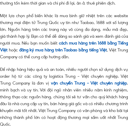
thường tốn kém thời gian và chi phí đi lại, ăn ở, thuê phiên dịch.
Một lựa chọn phổ biến khác là mua bình giữ nhiệt trên các website
thương mại điện tử Trung Quốc uy tín như Taobao, 1688 với số lượng
lớn. Nguồn hàng trên các trang này vô cùng đa dạng, mẫu mã đẹp,
giá thành hợp lý. Bạn có thể dễ dàng so sánh giá và xem đánh giá của
người mua. Nếu bạn muốn biết
cách mua hàng trên 1688 bằng Tiếng
Việt
hoặc
đăng ký mua hàng trên Taobao bằng tiếng Việt
, Việt Trung
Company có thể cung cấp hướng dẫn.
Để nhập hàng hiệu quả và an toàn, nhiều người chọn sử dụng dịch vụ
order hộ từ các công ty logistics Trung – Việt chuyên nghiệp. Việt
Trung Company là đơn vị
vận chuyển Trung – Việt chuyên nghiệp
minh bạch và uy tín. Với đội ngũ nhân viên nhiều năm kinh nghiệm,
thông thạo các nguồn hàng, chúng tôi sẽ tư vấn cho quý khách hàng
đâu là nhà cung cấp uy tín, bán hàng giá gốc và có nhiều chương trình
khuyến mãi tốt nhất. Việt Trung Company có văn phòng và kho bãi tại
những thành phố lớn có hoạt động thương mại sầm uất nhất Trung
Quốc.