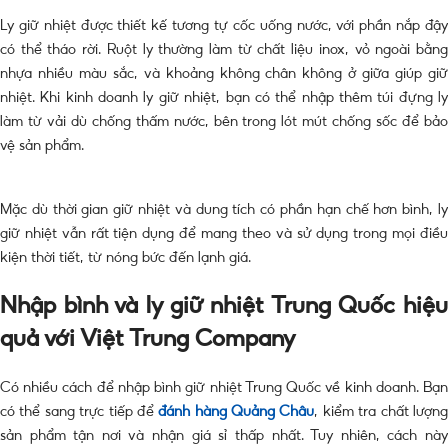
Ly giữ nhiệt được thiết kế tương tự cốc uống nước, với phần nắp đậy
có thể tháo rời. Ruột ly thường làm từ chất liệu inox, vỏ ngoài bằng
nhựa nhiều màu sắc, và khoảng không chân không ở giữa giúp giữ
nhiệt. Khi kinh doanh ly giữ nhiệt, bạn có thể nhập thêm túi đựng ly
làm từ vải dù chống thấm nước, bên trong lót mút chống sốc để bảo
vệ sản phẩm.
Mặc dù thời gian giữ nhiệt và dung tích có phần hạn chế hơn bình, ly
giữ nhiệt vẫn rất tiện dụng để mang theo và sử dụng trong mọi điều
kiện thời tiết, từ nóng bức đến lạnh giá.
Nhập bình và ly giữ nhiệt Trung Quốc hiệu
quả với Việt Trung Company
Có nhiều cách để nhập bình giữ nhiệt Trung Quốc về kinh doanh. Bạn
có thể sang trực tiếp để
đánh hàng Quảng Châu
, kiểm tra chất lượn
sản phẩm tận nơi và nhận giá sỉ thấp nhất. Tuy nhiên, cách này