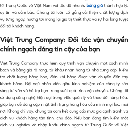
từ Trung Quốc về Việt Nam với tốc độ nhanh,
bảng giá
thành hợp lý,
uy tín và đảm bảo. Chúng tôi luôn cố gắng cải thiện chất lượng dịch
vụ từng ngày, hướng tới mang lại giá trị thiết thực và sự hài lòng tuyệt
đối tới khách hàng.
Việt Trung Company: Đối tác vận chuyển
chính ngạch đáng tin cậy của bạn
Việt Trung Company thực hiện quy trình vận chuyển một cách minh
bạch và bảng giá rõ ràng, từ khâu nhận hàng từ nhà cung cấp, kiểm
tra chất lượng hàng hóa, đến khi hàng được vận chuyển đến tay
khách hàng. Đội ngũ nhân viên giàu kinh nghiệm của công ty sẵn
sàng tư vấn và hỗ trợ bạn trong suốt quá trình vận chuyển. Chúng tôi
sử dụng công nghệ hiện đại trong việc quản lý và theo dõi hàng hóa,
giúp bạn dễ dàng cập nhật tình trạng hàng hóa của mình mọi lúc, mọi
nơi. Không chỉ vậy, chúng tôi cam kết cung cấp mức giá cạnh tranh và
dịch vụ khách hàng tận tình, chu đáo. Nếu bạn đang tìm kiếm một
dịch vụ logistics và nhập khẩu chính ngạch từ Trung Quốc về Việt