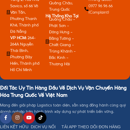
Quảng Châu,
Savico, số 66 Võ
0977 96 96 66
Trung Quốc
Văn Tần,
(Complaint)
Hệ Thống Kho Tại
Phường Thanh
Quảng Châu -
Khê, Thành phố
Phật Sơn -
Đà Nẵng
Đông Hưng -
VP HCM:
264-
Bằng Tường -
264A Nguyễn
Chiết Giang -
Thái Bình,
Trùng Khánh -
Phường Bảy
Bắc Kinh -
Hiền, Thành phố
Thượng Hải
Hồ Chí Minh
Đối Tác Uy Tín Hàng Đầu Về Dịch Vụ Vận Chuyển Hàng
Hóa Trung Quốc Về Việt Nam
Mang đến giải pháp Logistics toàn diện, sẵn sàng đồng hành cùng quý
doanh nghiệp trên hành trình xây dựng sự phát triển bền vững.
LIÊN KẾT HỮU
DỊCH VỤ NỔI
TẢI APP THEO DÕI ĐƠN HÀNG