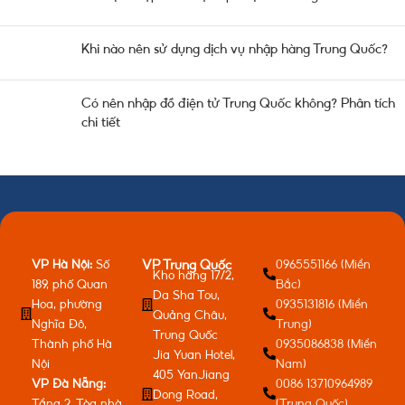
Khi nào nên sử dụng dịch vụ nhập hàng Trung Quốc?
Có nên nhập đồ điện tử Trung Quốc không? Phân tích
chi tiết
VP Hà Nội:
Số
0965551166 (Miền
VP Trung Quốc
Kho hàng 17/2,
189, phố Quan
Bắc)
Da Sha Tou,
Hoa, phường
0935131816 (Miền
Quảng Châu,
Nghĩa Đô,
Trung)
Trung Quốc
Thành phố Hà
0935086838 (Miền
Jia Yuan Hotel,
Nội
Nam)
405 YanJiang
VP Đà Nẵng:
0086 13710964989
Dong Road,
Tầng 2, Tòa nhà
(Trung Quốc)