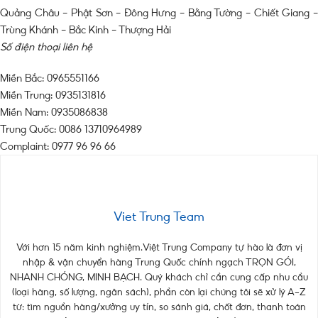
Quảng Châu – Phật Sơn – Đông Hưng – Bằng Tường – Chiết Giang –
Trùng Khánh – Bắc Kinh – Thượng Hải
Số điện thoại liên hệ
Miền Bắc: 0965551166
Miền Trung: 0935131816
Miền Nam: 0935086838
Trung Quốc: 0086 13710964989
Complaint: 0977 96 96 66
Viet Trung Team
Với hơn 15 năm kinh nghiệm.Việt Trung Company tự hào là đơn vị
nhập & vận chuyển hàng Trung Quốc chính ngạch TRỌN GÓI,
NHANH CHÓNG, MINH BẠCH. Quý khách chỉ cần cung cấp nhu cầu
(loại hàng, số lượng, ngân sách), phần còn lại chúng tôi sẽ xử lý A–Z
từ: tìm nguồn hàng/xưởng uy tín, so sánh giá, chốt đơn, thanh toán