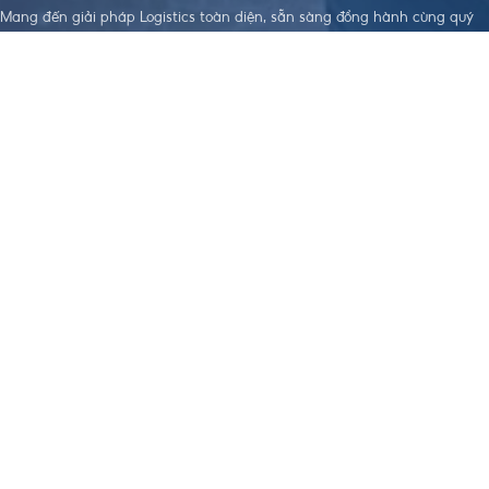
Mang đến giải pháp Logistics toàn diện, sẵn sàng đồng hành cùng quý
doanh nghiệp trên hành trình xây dựng sự phát triển bền vững.
LIÊN KẾT HỮU
DỊCH VỤ NỔI
TẢI APP THEO DÕI ĐƠN HÀNG
ÍCH
BẬT
Điều khoản dịch
Dịch Vụ Làm
vụ
Visa
Chính sách bảo
Đặt Hàng Trung
mật
Quốc
Chính sách
Vận Chuyển
order, Ký gửi
Trung - Việt
hàng
Nhập Khẩu
Chính sách bảo
Chính Ngạch
hiểm hàng hoá
Hỗ Trợ Thanh
Chính sách vận
Toán Quốc Tế
chuyển Trung -
Việt
Chính sách
nhập khẩu
Chính Ngạch