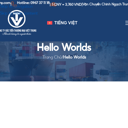
y.com
Hotline: 0967 37 11 18
1 CNY = 3,760 VND
|
|
|
Vận Chuyển Chính Ngạch Trung 
Skip to navigation
Skip to main content
TIẾNG VIỆT
Hello Worlds
Trang Chủ
/
Hello Worlds