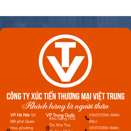
VP Hà Nội:
Số
0965551166 (Miền
VP Trung Quốc
Kho hàng 17/2,
189, phố Quan
Bắc)
Da Sha Tou,
Hoa, phường
0935131816 (Miền