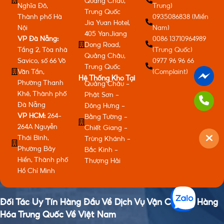
Quảng Châu,
Nghĩa Đô,
Trung)
Trung Quốc
Thành phố Hà
0935086838 (Miền
Jia Yuan Hotel,
Nội
Nam)
405 YanJiang
VP Đà Nẵng:
0086 13710964989
Dong Road,
Tầng 2, Tòa nhà
(Trung Quốc)
Quảng Châu,
Savico, số 66 Võ
0977 96 96 66
Trung Quốc
Văn Tần,
(Complaint)
Hệ Thống Kho Tại
Phường Thanh
Quảng Châu -
Khê, Thành phố
Phật Sơn -
Đà Nẵng
Đông Hưng -
VP HCM:
264-
Bằng Tường -
264A Nguyễn
Chiết Giang -
Thái Bình,
Trùng Khánh -
Phường Bảy
Bắc Kinh -
Hiền, Thành phố
Thượng Hải
Hồ Chí Minh
Đối Tác Uy Tín Hàng Đầu Về Dịch Vụ Vận Chuyển Hàng
Hóa Trung Quốc Về Việt Nam