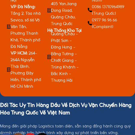
405 YanJiang
VP Đà Nẵng:
0086 13710964989
Dong Road,
Tầng 2, Tòa nhà
(Trung Quốc)
Quảng Châu,
Savico, số 66 Võ
0977 96 96 66
Trung Quốc
Văn Tần,
(Complaint)
Hệ Thống Kho Tại
Phường Thanh
Quảng Châu -
Khê, Thành phố
Phật Sơn -
Đà Nẵng
Đông Hưng -
VP HCM:
264-
Bằng Tường -
264A Nguyễn
Chiết Giang -
Thái Bình,
Trùng Khánh -
Phường Bảy
Bắc Kinh -
Hiền, Thành phố
Thượng Hải
Hồ Chí Minh
Đối Tác Uy Tín Hàng Đầu Về Dịch Vụ Vận Chuyển Hàng
Hóa Trung Quốc Về Việt Nam
Mang đến giải pháp Logistics toàn diện, sẵn sàng đồng hành cùng quý
doanh nghiệp trên hành trình xây dựng sự phát triển bền vững.