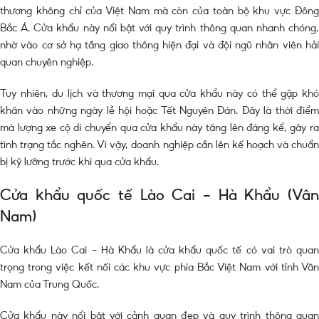
thương không chỉ của Việt Nam mà còn của toàn bộ khu vực Đông
Bắc Á. Cửa khẩu này nổi bật với quy trình thông quan nhanh chóng,
nhờ vào cơ sở hạ tầng giao thông hiện đại và đội ngũ nhân viên hải
quan chuyên nghiệp.
Tuy nhiên, du lịch và thương mại qua cửa khẩu này có thể gặp khó
khăn vào những ngày lễ hội hoặc Tết Nguyên Đán. Đây là thời điểm
mà lượng xe cộ di chuyển qua cửa khẩu này tăng lên đáng kể, gây ra
tình trạng tắc nghẽn. Vì vậy, doanh nghiệp cần lên kế hoạch và chuẩn
bị kỹ lưỡng trước khi qua cửa khẩu.
Cửa khẩu quốc tế Lào Cai – Hà Khẩu (Vân
Nam)
Cửa khẩu Lào Cai – Hà Khẩu là cửa khẩu quốc tế có vai trò quan
trọng trong việc kết nối các khu vực phía Bắc Việt Nam với tỉnh Vân
Nam của Trung Quốc.
Cửa khẩu này nổi bật với cảnh quan đẹp và quy trình thông quan