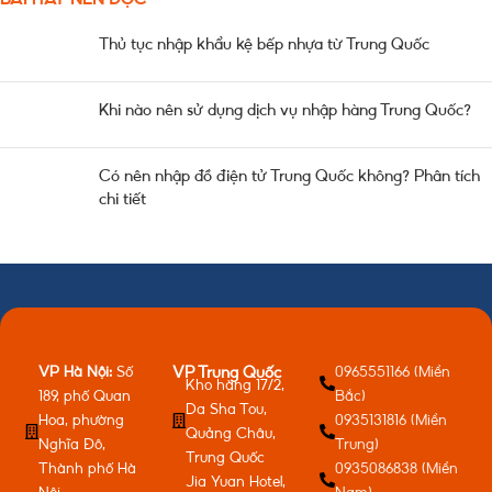
Thủ tục nhập khẩu kệ bếp nhựa từ Trung Quốc
Khi nào nên sử dụng dịch vụ nhập hàng Trung Quốc?
Có nên nhập đồ điện tử Trung Quốc không? Phân tích
chi tiết
VP Hà Nội:
Số
0965551166 (Miền
VP Trung Quốc
Kho hàng 17/2,
189, phố Quan
Bắc)
Da Sha Tou,
Hoa, phường
0935131816 (Miền
Quảng Châu,
Nghĩa Đô,
Trung)
Trung Quốc
Thành phố Hà
0935086838 (Miền
Jia Yuan Hotel,
Nội
Nam)