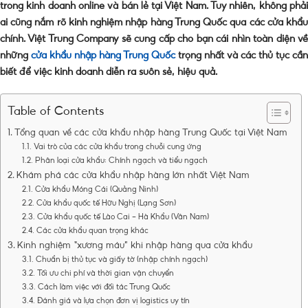
trong kinh doanh online và bán lẻ tại Việt Nam. Tuy nhiên, không phải
ai cũng nắm rõ kinh nghiệm nhập hàng Trung Quốc qua các cửa khẩu
chính. Việt Trung Company sẽ cung cấp cho bạn cái nhìn toàn diện về
những
cửa khẩu nhập hàng Trung Quốc
trọng nhất và các thủ tục cần
biết để việc kinh doanh diễn ra suôn sẻ, hiệu quả.
Table of Contents
Tổng quan về các cửa khẩu nhập hàng Trung Quốc tại Việt Nam
Vai trò của các cửa khẩu trong chuỗi cung ứng
Phân loại cửa khẩu: Chính ngạch và tiểu ngạch
Khám phá các cửa khẩu nhập hàng lớn nhất Việt Nam
Cửa khẩu Móng Cái (Quảng Ninh)
Cửa khẩu quốc tế Hữu Nghị (Lạng Sơn)
Cửa khẩu quốc tế Lào Cai – Hà Khẩu (Vân Nam)
Các cửa khẩu quan trọng khác
Kinh nghiệm “xương máu” khi nhập hàng qua cửa khẩu
Chuẩn bị thủ tục và giấy tờ (nhập chính ngạch)
Tối ưu chi phí và thời gian vận chuyển
Cách làm việc với đối tác Trung Quốc
Đánh giá và lựa chọn đơn vị logistics uy tín