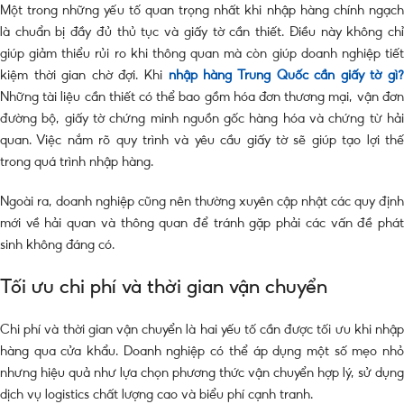
Một trong những yếu tố quan trọng nhất khi nhập hàng chính ngạch
là chuẩn bị đầy đủ thủ tục và giấy tờ cần thiết. Điều này không chỉ
giúp giảm thiểu rủi ro khi thông quan mà còn giúp doanh nghiệp tiết
kiệm thời gian chờ đợi. Khi
nhập hàng Trung Quốc cần giấy tờ gì
Những tài liệu cần thiết có thể bao gồm hóa đơn thương mại, vận đơn
đường bộ, giấy tờ chứng minh nguồn gốc hàng hóa và chứng từ hải
quan. Việc nắm rõ quy trình và yêu cầu giấy tờ sẽ giúp tạo lợi thế
trong quá trình nhập hàng.
Ngoài ra, doanh nghiệp cũng nên thường xuyên cập nhật các quy định
mới về hải quan và thông quan để tránh gặp phải các vấn đề phát
sinh không đáng có.
Tối ưu chi phí và thời gian vận chuyển
Chi phí và thời gian vận chuyển là hai yếu tố cần được tối ưu khi nhập
hàng qua cửa khẩu. Doanh nghiệp có thể áp dụng một số mẹo nhỏ
nhưng hiệu quả như lựa chọn phương thức vận chuyển hợp lý, sử dụng
dịch vụ logistics chất lượng cao và biểu phí cạnh tranh.