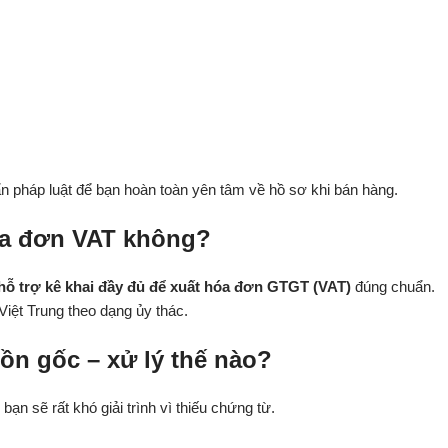
ẩn pháp luật để bạn hoàn toàn yên tâm về hồ sơ khi bán hàng.
óa đơn VAT không?
hỗ trợ kê khai đầy đủ để xuất hóa đơn GTGT (VAT)
đúng chuẩn.
iệt Trung theo dạng ủy thác.
uồn gốc – xử lý thế nào?
ạn sẽ rất khó giải trình vì thiếu chứng từ.