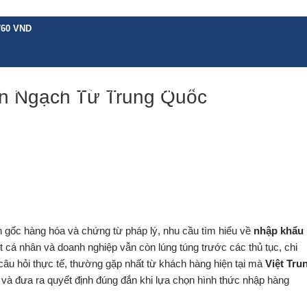
760 VND
H VỤ KHÁC
BẢNG GIÁ
CHÍNH SÁCH
HƯỚNG DẪN
TIN TỨC
LIÊN 
h Ngạch Từ Trung Quốc
uồn gốc hàng hóa và chứng từ pháp lý, nhu cầu tìm hiểu về
nhập khẩu
 cá nhân và doanh nghiệp vẫn còn lúng túng trước các thủ tục, chi
câu hỏi thực tế, thường gặp nhất từ khách hàng hiện tại mà
Việt Tru
n và đưa ra quyết định đúng đắn khi lựa chọn hình thức nhập hàng