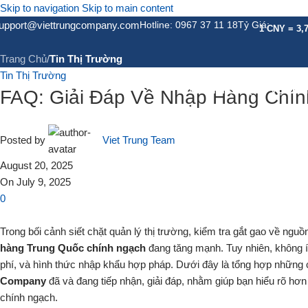
Skip to navigation
Skip to main content
Tin Tức
upport@viettrungcompany.com
Hotline: 0967 37 11 18
Tỷ Giá:
1 CNY = 3,
Trang Chủ
/
Tin Thị Trường
Tin Thị Trường
GIỚI THIỆU
DỊCH VỤ
DỊC
FAQ: Giải Đáp Về Nhập Hàng Chín
Posted by
Viet Trung Team
August 20, 2025
On July 9, 2025
0
Trong bối cảnh siết chặt quản lý thị trường, kiểm tra gắt gao về ng
hàng Trung Quốc chính ngạch
đang tăng mạnh. Tuy nhiên, không ít
phí, và hình thức nhập khẩu hợp pháp. Dưới đây là tổng hợp những 
Company
đã và đang tiếp nhận, giải đáp, nhằm giúp bạn hiểu rõ hơ
chính ngạch.