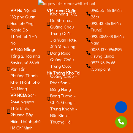
VP Hà Nội:
Số
0965551166 (Miền
VP Trung Quốc
Kho hàng 17/2,
189, phố Quan
Bắc)
Da Sha Tou,
Hoa, phường
0935131816 (Miền
Quảng Châu,
Nghĩa Đô,
Trung)
Trung Quốc
Thành phố Hà
0935086838 (Miền
Jia Yuan Hotel,
Nội
Nam)
405 YanJiang
VP Đà Nẵng:
0086 13710964989
Dong Road,
Tầng 2, Tòa nhà
(Trung Quốc)
Quảng Châu,
Savico, số 66 Võ
0977 96 96 66
Trung Quốc
Văn Tần,
(Complaint)
Hệ Thống Kho Tại
Phường Thanh
Quảng Châu -
Khê, Thành phố
Phật Sơn -
Đà Nẵng
Đông Hưng -
VP HCM:
264-
Bằng Tường -
264A Nguyễn
Chiết Giang -
Thái Bình,
Trùng Khánh -
Phường Bảy
Bắc Kinh -
Hiền, Thành phố
Thượng Hải
Hồ Chí Minh