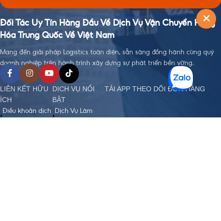
Đối Tác Uy Tín Hàng Đầu Về Dịch Vụ Vận Chuyển Hàng
Hóa Trung Quốc Về Việt Nam
Mang đến giải pháp Logistics toàn diện, sẵn sàng đồng hành cùng quý
doanh nghiệp trên hành trình xây dựng sự phát triển bền vững.
LIÊN KẾT HỮU
DỊCH VỤ NỔI
TẢI APP THEO DÕI ĐƠN HÀNG
ÍCH
BẬT
Điều khoản dịch
Dịch Vụ Làm
vụ
Visa
Chính sách bảo
Đặt Hàng Trung
mật
Quốc
Chính sách
Vận Chuyển
order, Ký gửi
Trung - Việt
hàng
Nhập Khẩu
Chính sách bảo
Chính Ngạch
hiểm hàng hoá
Hỗ Trợ Thanh
Chính sách vận
Toán Quốc Tế
chuyển Trung -