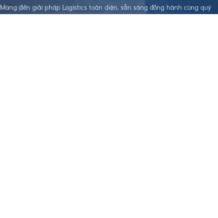
Mang đến giải pháp Logistics toàn diện, sẵn sàng đồng hành cùng quý
doanh nghiệp trên hành trình xây dựng sự phát triển bền vững.
LIÊN KẾT HỮU
DỊCH VỤ NỔI
TẢI APP THEO DÕI ĐƠN HÀNG
ÍCH
BẬT
Điều khoản dịch
Dịch Vụ Làm
vụ
Visa
Chính sách bảo
Đặt Hàng Trung
mật
Quốc
Chính sách
Vận Chuyển
order, Ký gửi
Trung - Việt
hàng
Nhập Khẩu
Chính sách bảo
Chính Ngạch
hiểm hàng hoá
Hỗ Trợ Thanh
Chính sách vận
Toán Quốc Tế
chuyển Trung -
Việt
Chính sách
nhập khẩu
Chính Ngạch