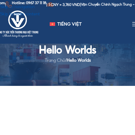
m
Hotline: 0967 37 11 18
1 CNY = 3,760 VND
|
|
|
Vận Chuyển Chính Ngạch Trung - Vi
Skip to navigation
Skip to main content
TIẾNG VIỆT
Hello Worlds
Trang Chủ
/
Hello Worlds