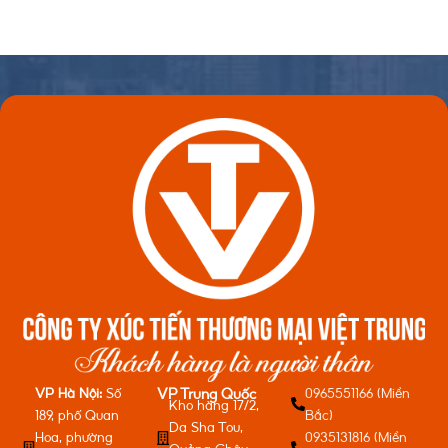
VP Hà Nội:
Số
0965551166 (Miền
VP Trung Quốc
Kho hàng 17/2,
189, phố Quan
Bắc)
Da Sha Tou,
Hoa, phường
0935131816 (Miền