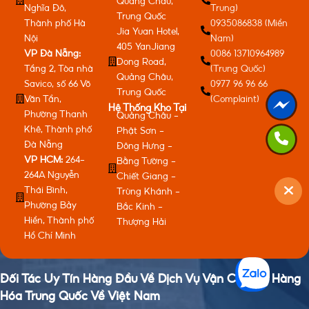
Quảng Châu,
Nghĩa Đô,
Trung)
Trung Quốc
Thành phố Hà
0935086838 (Miền
Jia Yuan Hotel,
Nội
Nam)
405 YanJiang
VP Đà Nẵng:
0086 13710964989
Dong Road,
Tầng 2, Tòa nhà
(Trung Quốc)
Quảng Châu,
Savico, số 66 Võ
0977 96 96 66
Trung Quốc
Văn Tần,
(Complaint)
Hệ Thống Kho Tại
Phường Thanh
Quảng Châu -
Khê, Thành phố
Phật Sơn -
Đà Nẵng
Đông Hưng -
VP HCM:
264-
Bằng Tường -
264A Nguyễn
Chiết Giang -
Thái Bình,
Trùng Khánh -
Phường Bảy
Bắc Kinh -
Hiền, Thành phố
Thượng Hải
Hồ Chí Minh
Đối Tác Uy Tín Hàng Đầu Về Dịch Vụ Vận Chuyển Hàng
Hóa Trung Quốc Về Việt Nam