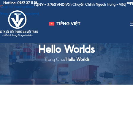
Hotline: 0967 37 11 18
supp
1 CNY = 3,760 VND
|
|
Vận Chuyển Chính Ngạch Trung - Việt
|
Skip to navigation
Skip to main content
TIẾNG VIỆT
Hello Worlds
Trang Chủ
/
Hello Worlds