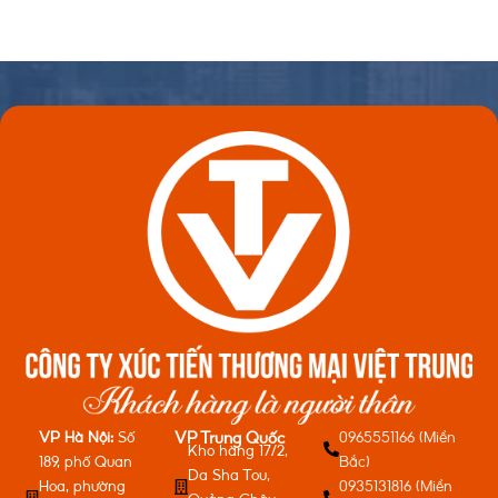
VP Hà Nội:
Số
0965551166 (Miền
VP Trung Quốc
Kho hàng 17/2,
189, phố Quan
Bắc)
Da Sha Tou,
Hoa, phường
0935131816 (Miền