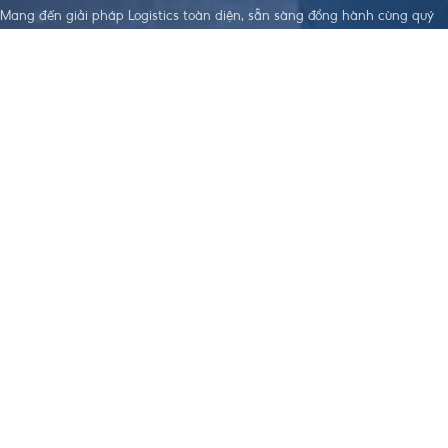
Mang đến giải pháp Logistics toàn diện, sẵn sàng đồng hành cùng quý
doanh nghiệp trên hành trình xây dựng sự phát triển bền vững.
LIÊN KẾT HỮU
DỊCH VỤ NỔI
TẢI APP THEO DÕI ĐƠN HÀNG
ÍCH
BẬT
Điều khoản dịch
Dịch Vụ Làm
vụ
Visa
Chính sách bảo
Đặt Hàng Trung
mật
Quốc
Chính sách
Vận Chuyển
order, Ký gửi
Trung - Việt
hàng
Nhập Khẩu
Chính sách bảo
Chính Ngạch
hiểm hàng hoá
Hỗ Trợ Thanh
Chính sách vận
Toán Quốc Tế
chuyển Trung -
Việt
Chính sách
nhập khẩu
Chính Ngạch