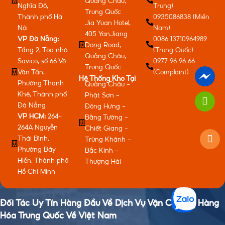
Quảng Châu,
Nghĩa Đô,
Trung)
Trung Quốc
Thành phố Hà
0935086838 (Miền
Jia Yuan Hotel,
Nội
Nam)
405 YanJiang
VP Đà Nẵng:
0086 13710964989
Dong Road,
Tầng 2, Tòa nhà
(Trung Quốc)
Quảng Châu,
Savico, số 66 Võ
0977 96 96 66
Trung Quốc
Văn Tần,
(Complaint)
Hệ Thống Kho Tại
Phường Thanh
Quảng Châu -
Khê, Thành phố
Phật Sơn -
Đà Nẵng
Đông Hưng -
VP HCM:
264-
Bằng Tường -
264A Nguyễn
Chiết Giang -
Thái Bình,
Trùng Khánh -
Phường Bảy
Bắc Kinh -
Hiền, Thành phố
Thượng Hải
Hồ Chí Minh
Đối Tác Uy Tín Hàng Đầu Về Dịch Vụ Vận Chuyển Hàng
Hóa Trung Quốc Về Việt Nam