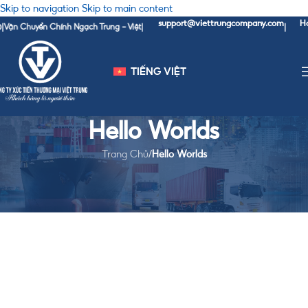
Skip to navigation
Skip to main content
support@viettrungcompany.com
Hotl
Vận Chuyển Chính Ngạch Trung - Việt
|
|
TIẾNG VIỆT
Hello Worlds
Trang Chủ
/
Hello Worlds