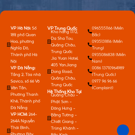
VP Hà Nội:
Số
0965551166 (Miền
VP Trung Quốc
Kho hàng 17/2,
189, phố Quan
Bắc)
Da Sha Tou,
Hoa, phường
0935131816 (Miền
Quảng Châu,
Nghĩa Đô,
Trung)
Trung Quốc
Thành phố Hà
0935086838 (Miền
Jia Yuan Hotel,
Nội
Nam)
405 YanJiang
VP Đà Nẵng:
0086 13710964989
Dong Road,
Tầng 2, Tòa nhà
(Trung Quốc)
Quảng Châu,
Savico, số 66 Võ
0977 96 96 66
Trung Quốc
Văn Tần,
(Complaint)
Hệ Thống Kho Tại
Phường Thanh
Quảng Châu -
Khê, Thành phố
Phật Sơn -
Đà Nẵng
Đông Hưng -
VP HCM:
264-
Bằng Tường -
264A Nguyễn
Chiết Giang -
Thái Bình,
Trùng Khánh -
Phường Bảy
Bắc Kinh -