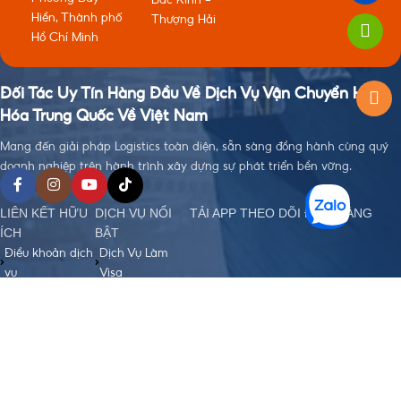
Hiền, Thành phố
Thượng Hải
Hồ Chí Minh
Đối Tác Uy Tín Hàng Đầu Về Dịch Vụ Vận Chuyển Hàng
Hóa Trung Quốc Về Việt Nam
Mang đến giải pháp Logistics toàn diện, sẵn sàng đồng hành cùng quý
doanh nghiệp trên hành trình xây dựng sự phát triển bền vững.
LIÊN KẾT HỮU
DỊCH VỤ NỔI
TẢI APP THEO DÕI ĐƠN HÀNG
ÍCH
BẬT
Điều khoản dịch
Dịch Vụ Làm
vụ
Visa
Chính sách bảo
Đặt Hàng Trung
mật
Quốc
Chính sách
Vận Chuyển
order, Ký gửi
Trung - Việt
hàng
Nhập Khẩu
Chính sách bảo
Chính Ngạch