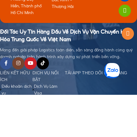
Hiền, Thành phố
Thượng Hải
Hồ Chí Minh
Đối Tác Uy Tín Hàng Đầu Về Dịch Vụ Vận Chuyển Hàng
Hóa Trung Quốc Về Việt Nam
Mang đến giải pháp Logistics toàn diện, sẵn sàng đồng hành cùng quý
doanh nghiệp trên hành trình xây dựng sự phát triển bền vững.
LIÊN KẾT HỮU
DỊCH VỤ NỔI
TẢI APP THEO DÕI ĐƠN HÀNG
ÍCH
BẬT
Điều khoản dịch
Dịch Vụ Làm
vụ
Visa
Chính sách bảo
Đặt Hàng Trung
mật
Quốc
Chính sách
Vận Chuyển
order, Ký gửi
Trung - Việt
hàng
Nhập Khẩu
Chính sách bảo
Chính Ngạch