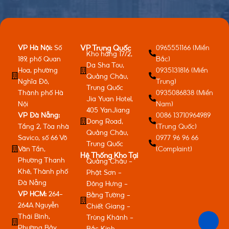
VP Hà Nội:
Số
0965551166 (Miền
VP Trung Quốc
Kho hàng 17/2,
189, phố Quan
Bắc)
Da Sha Tou,
Hoa, phường
0935131816 (Miền
Quảng Châu,
Nghĩa Đô,
Trung)
Trung Quốc
Thành phố Hà
0935086838 (Miền
Jia Yuan Hotel,
Nội
Nam)
405 YanJiang
VP Đà Nẵng:
0086 13710964989
Dong Road,
Tầng 2, Tòa nhà
(Trung Quốc)
Quảng Châu,
Savico, số 66 Võ
0977 96 96 66
Trung Quốc
Văn Tần,
(Complaint)
Hệ Thống Kho Tại
Phường Thanh
Quảng Châu -
Khê, Thành phố
Phật Sơn -
Đà Nẵng
Đông Hưng -
VP HCM:
264-
Bằng Tường -
264A Nguyễn
Chiết Giang -
Thái Bình,
Trùng Khánh -
Phường Bảy
Bắc Kinh -