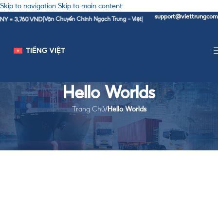
Skip to navigation
Skip to main content
support@viettrungcomp
Y = 3,760 VND
|
Vận Chuyển Chính Ngạch Trung - Việt
|
TIẾNG VIỆT
Hello Worlds
Trang Chủ
/
Hello Worlds