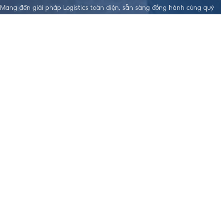
Mang đến giải pháp Logistics toàn diện, sẵn sàng đồng hành cùng quý
doanh nghiệp trên hành trình xây dựng sự phát triển bền vững.
LIÊN KẾT HỮU
DỊCH VỤ NỔI
TẢI APP THEO DÕI ĐƠN HÀNG
ÍCH
BẬT
Điều khoản dịch
Dịch Vụ Làm
vụ
Visa
Chính sách bảo
Đặt Hàng Trung
mật
Quốc
Chính sách
Vận Chuyển
order, Ký gửi
Trung - Việt
hàng
Nhập Khẩu
Chính sách bảo
Chính Ngạch
hiểm hàng hoá
Hỗ Trợ Thanh
Chính sách vận
Toán Quốc Tế
chuyển Trung -
Việt
Chính sách
nhập khẩu
Chính Ngạch