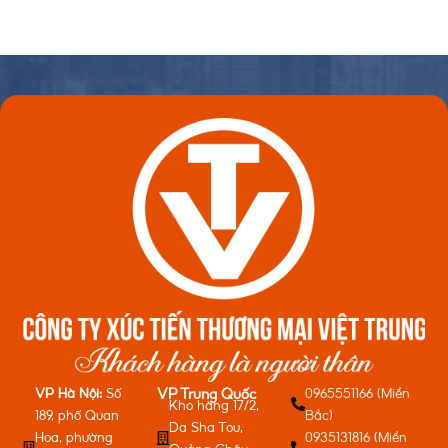
VP Hà Nội:
Số
0965551166 (Miền
VP Trung Quốc
Kho hàng 17/2,
189, phố Quan
Bắc)
Da Sha Tou,
Hoa, phường
0935131816 (Miền