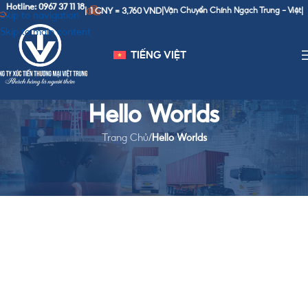
Hotline: 0967 37 11 18
1 CNY = 3,760 VND
|
|
Vận Chuyển Chính Ngạch Trung - Việt
|
Skip to navigation
Skip to main content
TIẾNG VIỆT
Hello Worlds
Trang Chủ
/
Hello Worlds