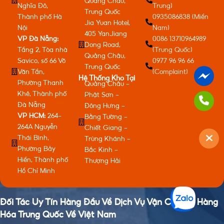
Quảng Châu,
Nghĩa Đô,
Trung)
Trung Quốc
Thành phố Hà
0935086838 (Miền
Jia Yuan Hotel,
Nội
Nam)
405 YanJiang
VP Đà Nẵng:
0086 13710964989
Dong Road,
Tầng 2, Tòa nhà
(Trung Quốc)
Quảng Châu,
Savico, số 66 Võ
0977 96 96 66
Trung Quốc
Văn Tần,
(Complaint)
Hệ Thống Kho Tại
Phường Thanh
Quảng Châu -
Khê, Thành phố
Phật Sơn -
Đà Nẵng
Đông Hưng -
VP HCM:
264-
Bằng Tường -
264A Nguyễn
Chiết Giang -
Thái Bình,
Trùng Khánh -
Phường Bảy
Bắc Kinh -
Hiền, Thành phố
Thượng Hải
Hồ Chí Minh
Đối Tác Uy Tín Hàng Đầu Về Dịch Vụ Vận Chuyển Hàng
Hóa Trung Quốc Về Việt Nam