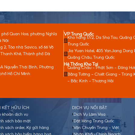
, phố Quan Hoa, phường Nghĩa
VP Trung Quốc
Kho hàng 17/2, Da Sha Tou, Quảng 
à Nội
Trung Quốc
 2, Tòa nhà Savico, số 66 Võ
Jia Yuan Hotel, 405 YanJiang Dong 
 Thanh Khê, Thành phố Đà
Quảng Châu, Trung Quốc
Hệ Thống Kho Tại
A Nguyễn Thái Bình, Phường
Quảng Châu - Phật Sơn - Đông Hư
phố Hồ Chí Minh
Bằng Tường - Chiết Giang - Trùng
- Bắc Kinh - Thượng Hải
N KẾT HỮU ÍCH
DỊCH VỤ NỔI BẬT
u khoản dịch vụ
Dịch Vụ Làm Visa
nh sách bảo mật
Đặt Hàng Trung Quốc
nh sách order, Ký gửi hàng
Vận Chuyển Trung - Việt
nh sách bảo hiểm hàng hoá
Nhập Khẩu Chính Ngạch