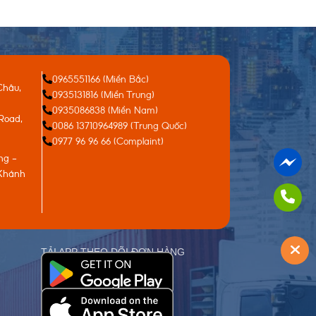
0965551166 (Miền Bắc)
Châu,
0935131816 (Miền Trung)
0935086838 (Miền Nam)
Road,
0086 13710964989 (Trung Quốc)
0977 96 96 66 (Complaint)
ng -
 Khánh
TẢI APP THEO DÕI ĐƠN HÀNG