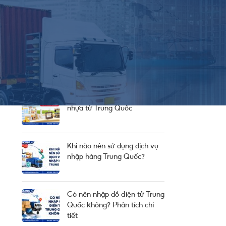
Thông Báo Chung Từ Công Ty
Thông Tin Cung Cầu
Tin Thị Trường
BÀI HAY NÊN ĐỌC
Thủ tục nhập khẩu kệ bếp
nhựa từ Trung Quốc
Khi nào nên sử dụng dịch vụ
nhập hàng Trung Quốc?
Có nên nhập đồ điện tử Trung
Quốc không? Phân tích chi
tiết