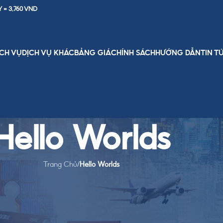
Y = 3,760 VND
ỊCH VỤ
DỊCH VỤ KHÁC
BẢNG GIÁ
CHÍNH SÁCH
HƯỚNG DẪN
TIN T
Hello Worlds
Trang Chủ
/
Hello Worlds