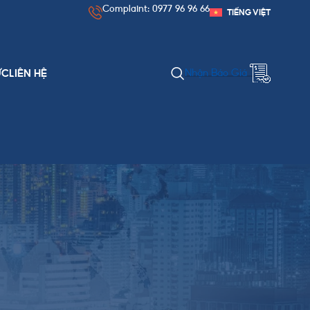
Complaint: 0977 96 96 66
TIẾNG VIỆT
Nhận Báo Giá
ỨC
LIÊN HỆ
DANH MỤC BÀI VIẾT
Chính Sách & Thủ Tục
Kinh Nghiệm Xuất Nhập Khẩu
Nguồn Hàng