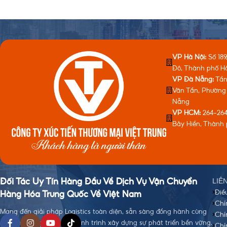
VP Hà Nội:
Số 189
Đô, Thành phố H
VP Đà Nẵng:
Tầng
Văn Tần, Phường
Nẵng
VP HCM:
264-264
Bảy Hiền, Thành 
LIÊ
Đối Tác Uy Tín Hàng Đầu Về Dịch Vụ Vận Chuyển
Điề
Hàng Hóa Trung Quốc Về Việt Nam
Chí
Mang đến giải pháp Logistics toàn diện, sẵn sàng đồng hành cùng
Chí
quý doanh nghiệp trên hành trình xây dựng sự phát triển bền vững.
Chí