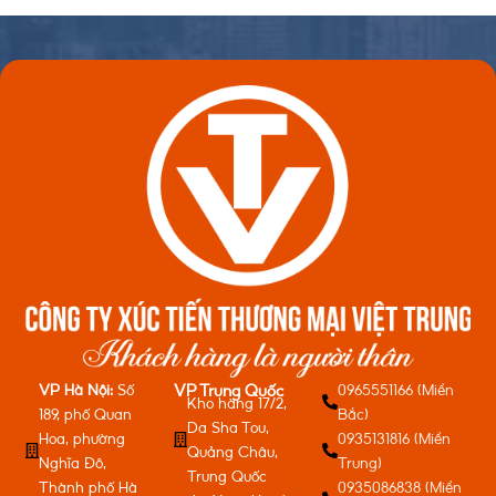
VP Hà Nội:
Số
0965551166 (Miền
VP Trung Quốc
Kho hàng 17/2,
189, phố Quan
Bắc)
Da Sha Tou,
Hoa, phường
0935131816 (Miền
Quảng Châu,
Nghĩa Đô,
Trung)
Trung Quốc
Thành phố Hà
0935086838 (Miền