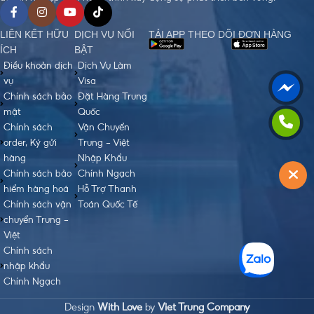
LIÊN KẾT HỮU
DỊCH VỤ NỔI
TẢI APP THEO DÕI ĐƠN HÀNG
ÍCH
BẬT
Điều khoản dịch
Dịch Vụ Làm
vụ
Visa
Chính sách bảo
Đặt Hàng Trung
mật
Quốc
Chính sách
Vận Chuyển
order, Ký gửi
Trung - Việt
hàng
Nhập Khẩu
Chính sách bảo
Chính Ngạch
hiểm hàng hoá
Hỗ Trợ Thanh
Chính sách vận
Toán Quốc Tế
chuyển Trung -
Việt
Chính sách
nhập khẩu
Chính Ngạch
Design
With Love
by
Viet Trung Company