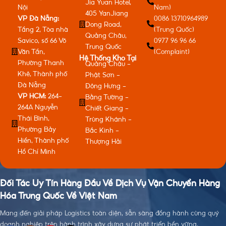
Jia Yuan Hotel,
Nội
Nam)
405 YanJiang
VP Đà Nẵng:
0086 13710964989
Dong Road,
Tầng 2, Tòa nhà
(Trung Quốc)
Quảng Châu,
Savico, số 66 Võ
0977 96 96 66
Trung Quốc
Văn Tần,
(Complaint)
Hệ Thống Kho Tại
Phường Thanh
Quảng Châu -
Khê, Thành phố
Phật Sơn -
Đà Nẵng
Đông Hưng -
VP HCM:
264-
Bằng Tường -
264A Nguyễn
Chiết Giang -
Thái Bình,
Trùng Khánh -
Phường Bảy
Bắc Kinh -
Hiền, Thành phố
Thượng Hải
Hồ Chí Minh
Đối Tác Uy Tín Hàng Đầu Về Dịch Vụ Vận Chuyển Hàng
Hóa Trung Quốc Về Việt Nam
Mang đến giải pháp Logistics toàn diện, sẵn sàng đồng hành cùng quý
doanh nghiệp trên hành trình xây dựng sự phát triển bền vững.