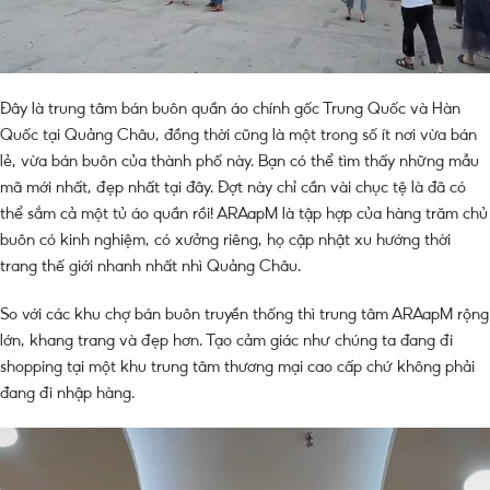
Đây là trung tâm bán buôn quần áo chính gốc Trung Quốc và Hàn
Quốc tại Quảng Châu, đồng thời cũng là một trong số ít nơi vừa bán
lẻ, vừa bán buôn của thành phố này. Bạn có thể tìm thấy những mẫu
mã mới nhất, đẹp nhất tại đây. Đợt này chỉ cần vài chục tệ là đã có
thể sắm cả một tủ áo quần rồi! ARAapM là tập hợp của hàng trăm chủ
buôn có kinh nghiệm, có xưởng riêng, họ cập nhật xu hướng thời
trang thế giới nhanh nhất nhì Quảng Châu.
So với các khu chợ bán buôn truyền thống thì trung tâm ARAapM rộng
lớn, khang trang và đẹp hơn. Tạo cảm giác như chúng ta đang đi
shopping tại một khu trung tâm thương mại cao cấp chứ không phải
đang đi nhập hàng.