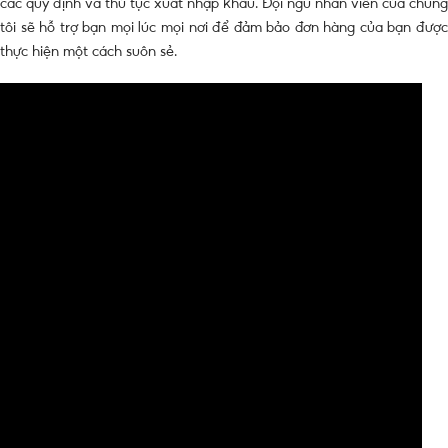
các quy định và thủ tục xuất nhập khẩu. Đội ngũ nhân viên của chúng
tôi sẽ hỗ trợ bạn mọi lúc mọi nơi để đảm bảo đơn hàng của bạn được
thực hiện một cách suôn sẻ.