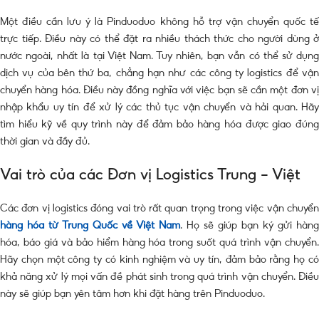
Một điều cần lưu ý là Pinduoduo không hỗ trợ vận chuyển quốc tế
trực tiếp. Điều này có thể đặt ra nhiều thách thức cho người dùng ở
nước ngoài, nhất là tại Việt Nam. Tuy nhiên, bạn vẫn có thể sử dụng
dịch vụ của bên thứ ba, chẳng hạn như các công ty logistics để vận
chuyển hàng hóa. Điều này đồng nghĩa với việc bạn sẽ cần một đơn vị
nhập khẩu uy tín để xử lý các thủ tục vận chuyển và hải quan. Hãy
tìm hiểu kỹ về quy trình này để đảm bảo hàng hóa được giao đúng
thời gian và đầy đủ.
Vai trò của các Đơn vị Logistics Trung – Việt
Các đơn vị logistics đóng vai trò rất quan trọng trong việc vận chuyển
hàng hóa từ Trung Quốc về Việt Nam
. Họ sẽ giúp bạn ký gửi hàng
hóa, báo giá và bảo hiểm hàng hóa trong suốt quá trình vận chuyển.
Hãy chọn một công ty có kinh nghiệm và uy tín, đảm bảo rằng họ có
khả năng xử lý mọi vấn đề phát sinh trong quá trình vận chuyển. Điều
này sẽ giúp bạn yên tâm hơn khi đặt hàng trên Pinduoduo.