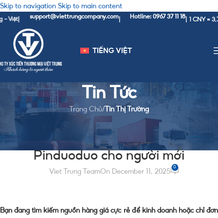
Skip to navigation
Skip to main content
support@viettrungcompany.com
Hotline: 0967 37 11 18
1 CNY = 3,760 VND
|
|
TIẾNG VIỆT
Tin Tức
Trang Chủ
/
Tin Thị Trường
TIN THỊ TRƯỜNG
Kinh nghiệm đặt hàng trên
Pinduoduo cho người mới
0
Viet Trung Team
On December 11, 2025
Bạn đang tìm kiếm nguồn hàng giá cực rẻ để kinh doanh hoặc chỉ đơn