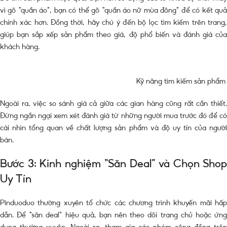
vì gõ “quần áo”, bạn có thể gõ “quần áo nữ mùa đông” để có kết quả
chính xác hơn. Đồng thời, hãy chú ý đến bộ lọc tìm kiếm trên trang,
giúp bạn sắp xếp sản phẩm theo giá, độ phổ biến và đánh giá của
khách hàng.
Kỹ năng tìm kiếm sản phẩm
Ngoài ra, việc so sánh giá cả giữa các gian hàng cũng rất cần thiết.
Đừng ngần ngại xem xét đánh giá từ những người mua trước đó để có
cái nhìn tổng quan về chất lượng sản phẩm và độ uy tín của người
bán.
Bước 3: Kinh nghiệm “Săn Deal” và Chọn Shop
Uy Tín
Pinduoduo thường xuyên tổ chức các chương trình khuyến mãi hấp
dẫn. Để “săn deal” hiệu quả, bạn nên theo dõi trang chủ hoặc ứng
dụng thường xuyên. Ngoài ra, tham gia các nhóm cộng đồng trên