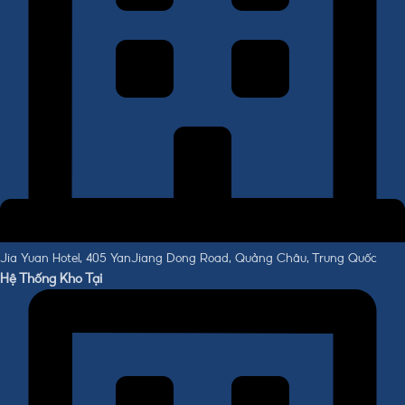
Jia Yuan Hotel, 405 YanJiang Dong Road, Quảng Châu, Trung Quốc
Hệ Thống Kho Tại