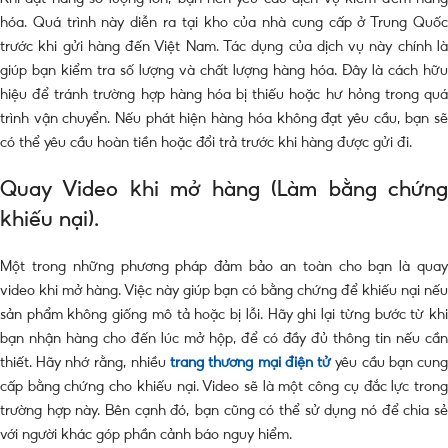
hóa. Quá trình này diễn ra tại kho của nhà cung cấp ở Trung Quốc
trước khi gửi hàng đến Việt Nam. Tác dụng của dịch vụ này chính là
giúp bạn kiểm tra số lượng và chất lượng hàng hóa. Đây là cách hữu
hiệu để tránh trường hợp hàng hóa bị thiếu hoặc hư hỏng trong quá
trình vận chuyển. Nếu phát hiện hàng hóa không đạt yêu cầu, bạn sẽ
có thể yêu cầu hoàn tiền hoặc đổi trả trước khi hàng được gửi đi.
Quay Video khi mở hàng (Làm bằng chứng
khiếu nại).
Một trong những phương pháp đảm bảo an toàn cho bạn là quay
video khi mở hàng. Việc này giúp bạn có bằng chứng để khiếu nại nếu
sản phẩm không giống mô tả hoặc bị lỗi. Hãy ghi lại từng bước từ khi
bạn nhận hàng cho đến lúc mở hộp, để có đầy đủ thông tin nếu cần
thiết. Hãy nhớ rằng, nhiều
trang thương mại điện tử
yêu cầu bạn cun
cấp bằng chứng cho khiếu nại. Video sẽ là một công cụ đắc lực trong
trường hợp này. Bên cạnh đó, bạn cũng có thể sử dụng nó để chia sẻ
với người khác góp phần cảnh báo nguy hiểm.