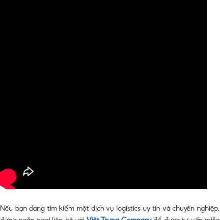
Nếu bạn đang tìm kiếm một dịch vụ logistics uy tín và chuyên nghiệp,
đừng ngần ngại liên hệ với
Việt Trung Company
để được tư vấn miễ