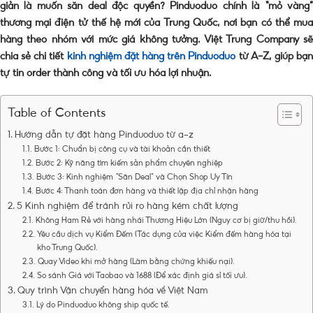
giản là muốn săn deal độc quyền? Pinduoduo chính là “mỏ vàng”
thương mại điện tử thế hệ mới của Trung Quốc, nơi bạn có thể mua
hàng theo nhóm với mức giá không tưởng. Việt Trung Company sẽ
chia sẻ chi tiết
kinh nghiệm đặt hàng trên Pinduoduo
từ A-Z, giúp bạ
tự tin order thành công và tối ưu hóa lợi nhuận.
Table of Contents
Hướng dẫn tự đặt hàng Pinduoduo từ a-z
Bước 1: Chuẩn bị công cụ và tài khoản cần thiết
Bước 2: Kỹ năng tìm kiếm sản phẩm chuyên nghiệp
Bước 3: Kinh nghiệm “Săn Deal” và Chọn Shop Uy Tín
Bước 4: Thanh toán đơn hàng và thiết lập địa chỉ nhận hàng
5 Kinh nghiệm để tránh rủi ro hàng kém chất lượng
Không Ham Rẻ với hàng nhái Thương Hiệu Lớn (Nguy cơ bị giữ/thu hồi).
Yêu cầu dịch vụ Kiểm Đếm (Tác dụng của việc Kiểm đếm hàng hóa tại
kho Trung Quốc).
Quay Video khi mở hàng (Làm bằng chứng khiếu nại).
So sánh Giá với Taobao và 1688 (Để xác định giá sỉ tối ưu).
Quy trình Vận chuyển hàng hóa về Việt Nam
Lý do Pinduoduo không ship quốc tế.