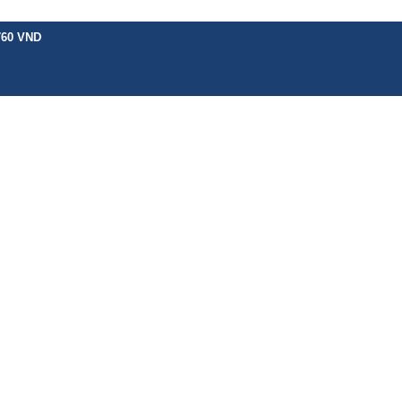
760 VND
H VỤ KHÁC
BẢNG GIÁ
CHÍNH SÁCH
HƯỚNG DẪN
TIN TỨC
LIÊN 