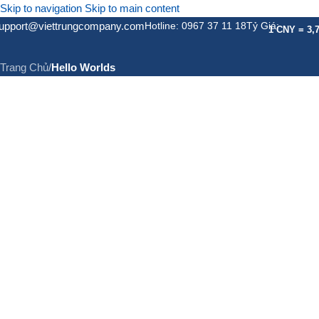
Skip to navigation
Skip to main content
upport@viettrungcompany.com
Hotline: 0967 37 11 18
Tỷ Giá:
Hello Worlds
1 CNY = 3,
Trang Chủ
/
Hello Worlds
GIỚI THIỆU
DỊCH VỤ
DỊC