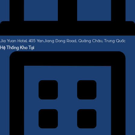
Jia Yuan Hotel, 405 YanJiang Dong Road, Quảng Châu, Trung Quốc
Hệ Thống Kho Tại