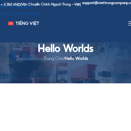
support@viettrungcompany.com
Hotl
0 VND
|
Vận Chuyển Chính Ngạch Trung - Việt
|
|
Skip to navigation
Skip to main content
TIẾNG VIỆT
Hello Worlds
Trang Chủ
/
Hello Worlds