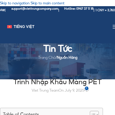
Skip to navigation
Skip to main content
support@viettrungcompany.com
Hotline: 0967 37 11 18
1 CNY = 3,760 VN
|
|
TIẾNG VIỆT
Tin Tức
Trang Chủ
/
Nguồn Hàng
NGUỒN HÀNG
Màng PET Là Gì? Ứng Dụng Và Quy
Trình Nhập Khẩu Màng PET
0
Viet Trung Team
On July 9, 2025
Table of Contents