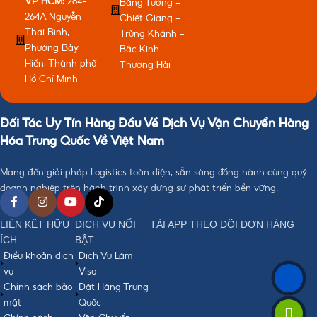
VP HCM:
264-
Bằng Tường -
264A Nguyễn
Chiết Giang -
Thái Bình,
Trùng Khánh -
Phường Bảy
Bắc Kinh -
Hiền, Thành phố
Thượng Hải
Hồ Chí Minh
Đối Tác Uy Tín Hàng Đầu Về Dịch Vụ Vận Chuyển Hàng
Hóa Trung Quốc Về Việt Nam
Mang đến giải pháp Logistics toàn diện, sẵn sàng đồng hành cùng quý
doanh nghiệp trên hành trình xây dựng sự phát triển bền vững.
LIÊN KẾT HỮU
DỊCH VỤ NỔI
TẢI APP THEO DÕI ĐƠN HÀNG
ÍCH
BẬT
Điều khoản dịch
Dịch Vụ Làm
vụ
Visa
Chính sách bảo
Đặt Hàng Trung
mật
Quốc