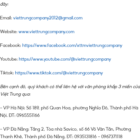
đây:
Email:
viettrungcompany2012@gmail.com
Website:
www.viettrungcompany.com
Facebook:
https://www.facebook.com/xttmviettrungcompany
Youtube:
https://www.youtube.com/@viettrungcompany
Tiktok:
https://www.tiktok.com/@viettrungcompany
Bên cạnh đó, quý khách có thể liên hệ với văn phòng khắp 3 miền của
Việt Trung qua:
– VP Hà Nội: Số 189, phố Quan Hoa, phường Nghĩa Đô, Thành phố Hà
Nội. ĐT: 0965551166
– VP Đà Nẵng: Tầng 2, Tòa nhà Savico, số 66 Võ Văn Tần, Phường
Thanh Khê, Thành phố Đà Nẵng. ĐT: 0935131816 – 0967371118