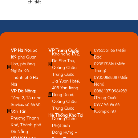
chi tiết
VP Hà Nội:
Số
0965551166 (Miền
VP Trung Quốc
Kho hàng 17/2,
189, phố Quan
Bắc)
Da Sha Tou,
Hoa, phường
0935131816 (Miền
Quảng Châu,
Nghĩa Đô,
Trung)
Trung Quốc
Thành phố Hà
0935086838 (Miền
Jia Yuan Hotel,
Nội
Nam)
405 YanJiang
VP Đà Nẵng:
0086 13710964989
Dong Road,
Tầng 2, Tòa nhà
(Trung Quốc)
Quảng Châu,
Savico, số 66 Võ
0977 96 96 66
Trung Quốc
Văn Tần,
(Complaint)
Hệ Thống Kho Tại
Phường Thanh
Quảng Châu -
Khê, Thành phố
Phật Sơn -
Đà Nẵng
Đông Hưng -