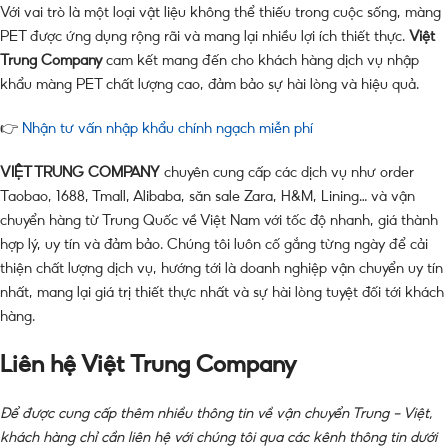
Với vai trò là một loại vật liệu không thể thiếu trong cuộc sống, màng
PET được ứng dụng rộng rãi và mang lại nhiều lợi ích thiết thực.
Việt
Trung Company
cam kết mang đến cho khách hàng dịch vụ nhập
khẩu màng PET chất lượng cao, đảm bảo sự hài lòng và hiệu quả.
👉
Nhận tư vấn nhập khẩu chính ngạch miễn phí
VIỆT TRUNG COMPANY
chuyên cung cấp các dịch vụ như order
Taobao, 1688, Tmall, Alibaba, săn sale Zara, H&M, Lining… và vận
chuyển hàng từ Trung Quốc về Việt Nam với tốc độ nhanh, giá thành
hợp lý, uy tín và đảm bảo. Chúng tôi luôn cố gắng từng ngày để cải
thiện chất lượng dịch vụ, hướng tới là doanh nghiệp vận chuyển uy tín
nhất, mang lại giá trị thiết thực nhất và sự hài lòng tuyệt đối tới khách
hàng.
Liên hệ Việt Trung Company
Để được cung cấp thêm nhiều thông tin về vận chuyển Trung – Việt,
khách hàng chỉ cần liên hệ với chúng tôi qua các kênh thông tin dưới