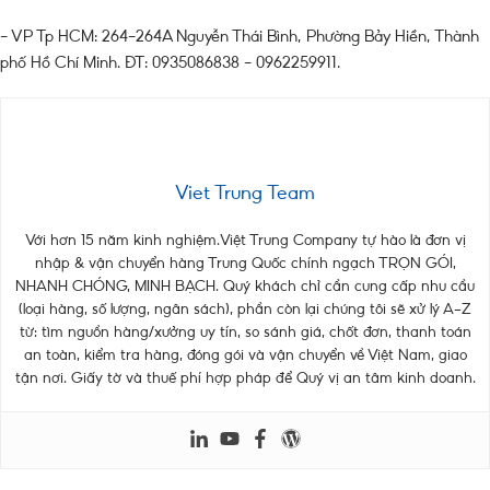
– VP Tp HCM: 264-264A Nguyễn Thái Bình, Phường Bảy Hiền, Thành
phố Hồ Chí Minh. ĐT: 0935086838 – 0962259911.
Viet Trung Team
Với hơn 15 năm kinh nghiệm.Việt Trung Company tự hào là đơn vị
nhập & vận chuyển hàng Trung Quốc chính ngạch TRỌN GÓI,
NHANH CHÓNG, MINH BẠCH. Quý khách chỉ cần cung cấp nhu cầu
(loại hàng, số lượng, ngân sách), phần còn lại chúng tôi sẽ xử lý A–Z
từ: tìm nguồn hàng/xưởng uy tín, so sánh giá, chốt đơn, thanh toán
an toàn, kiểm tra hàng, đóng gói và vận chuyển về Việt Nam, giao
tận nơi. Giấy tờ và thuế phí hợp pháp để Quý vị an tâm kinh doanh.