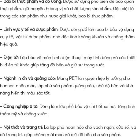
– Bao bì thực phẩm và đồ uống
: Được sử dụng phổ biến để bảo quản
thực phẩm, giữ nguyên hương vị và chất lượng sản phẩm. Đặc biệt là
trong các sản phẩm như nước giải khát, bao bì thực phẩm.
– Lĩnh vực y tế và dược phẩm
: Được dùng để làm bao bì bảo vệ dụng
cụ y tế, vật tư dược phẩm, nhờ đặc tính kháng khuẩn và chống thấm
hiệu quả.
– Điện tử
: Lớp bảo vệ màn hình điện thoại, máy tính bảng và các thiết
bị điện tử khác giúp tăng độ bền và giữ sự trong suốt.
– Ngành in ấn và quảng cáo
: Màng PET là nguyên liệu lý tưởng cho
banner, nhãn mác, lớp phủ sản phẩm quảng cáo, nhờ độ bền và khả
năng hiển thị màu sắc tốt.
– Công nghiệp ô tô
: Dùng làm lớp phủ bảo vệ chi tiết xe hơi, tăng tính
thẩm mỹ và chống xước.
– Nội thất và trang trí
: Là lớp phủ hoàn hảo cho vách ngăn, cửa sổ, và
đồ trang trí, giúp chống mài mòn và giữ độ bền cho sản phẩm.