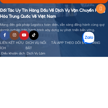
Đối Tác Uy Tín Hàng Đầu Về Dịch Vụ Vận Chuyển Hàng
Hóa Trung Quốc Về Việt Nam
Mang đến giải pháp Logistics toàn diện, sẵn sàng đồng hành cùng quý
doanh nghiệp trên hành trình xây dựng sự phát triển bền vững.
LIÊN KẾT HỮU
DỊCH VỤ NỔI
TẢI APP THEO DÕI ĐƠN HÀNG
ÍCH
BẬT
Điều khoản dịch
Dịch Vụ Làm
vụ
Visa
Chính sách bảo
Đặt Hàng Trung
mật
Quốc
Chính sách
Vận Chuyển
order, Ký gửi
Trung - Việt
hàng
Nhập Khẩu
Chính sách bảo
Chính Ngạch
hiểm hàng hoá
Hỗ Trợ Thanh
Chính sách vận
Toán Quốc Tế
chuyển Trung -