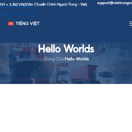
support@viettrungco
NY = 3,760 VND
|
Vận Chuyển Chính Ngạch Trung - Việt
|
Skip to navigation
Skip to main content
TIẾNG VIỆT
Hello Worlds
Trang Chủ
/
Hello Worlds