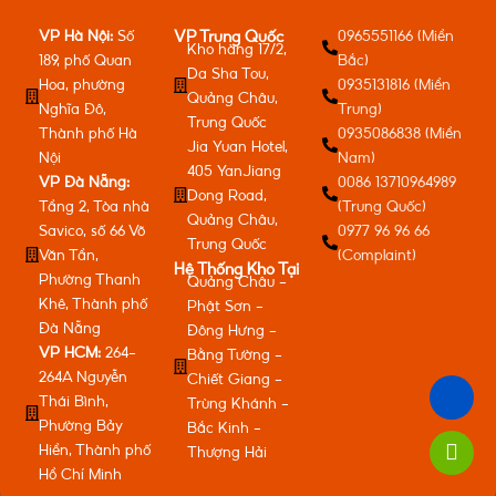
VP Hà Nội:
Số
0965551166 (Miền
VP Trung Quốc
Kho hàng 17/2,
189, phố Quan
Bắc)
Da Sha Tou,
Hoa, phường
0935131816 (Miền
Quảng Châu,
Nghĩa Đô,
Trung)
Trung Quốc
Thành phố Hà
0935086838 (Miền
Jia Yuan Hotel,
Nội
Nam)
405 YanJiang
VP Đà Nẵng:
0086 13710964989
Dong Road,
Tầng 2, Tòa nhà
(Trung Quốc)
Quảng Châu,
Savico, số 66 Võ
0977 96 96 66
Trung Quốc
Văn Tần,
(Complaint)
Hệ Thống Kho Tại
Phường Thanh
Quảng Châu -
Khê, Thành phố
Phật Sơn -
Đà Nẵng
Đông Hưng -
VP HCM:
264-
Bằng Tường -
264A Nguyễn
Chiết Giang -
Thái Bình,
Trùng Khánh -
Phường Bảy
Bắc Kinh -
Hiền, Thành phố
Thượng Hải
Hồ Chí Minh