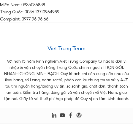
Miền Nam: 0935086838
Trung Quốc: 0086 13710964989
Complaint: 0977 96 96 66
Viet Trung Team
Với hơn 15 năm kinh nghiệm.Việt Trung Company tự hào là đơn vị
nhập & vận chuyển hàng Trung Quốc chính ngạch TRỌN GÓI,
NHANH CHÓNG, MINH BẠCH. Quý khách chỉ cần cung cấp nhu cầu
(loại hàng, số lượng, ngân sách), phần còn lại chúng tôi sẽ xử lý A–Z
từ: tìm nguồn hàng/xưởng uy tín, so sánh giá, chốt đơn, thanh toán
an toàn, kiểm tra hàng, đóng gói và vận chuyển về Việt Nam, giao
tận nơi. Giấy tờ và thuế phí hợp pháp để Quý vị an tâm kinh doanh.