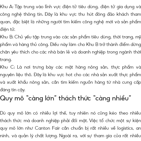
Khu A: Tập trung vào lĩnh vực điện tử tiêu dùng, điện tử gia dụng và
công nghệ thông tin. Đây là khu vực thu hút đông đảo khách tham
quan, đặc biệt là những người tìm kiếm công nghệ mới và sản phẩm
điện tử.
Khu B: Chủ yếu tập trung vào các sản phẩm tiêu dùng, thời trang, mỹ
phẩm và hàng thủ công. Điều này làm cho Khu B trở thành điểm dừng
chân yêu thích cho các nhà bán lẻ và doanh nghiệp trong ngành thời
trang.
Khu C: Là nơi trưng bày các mặt hàng nông sản, thực phẩm và
nguyên liệu thô. Đây là khu vực hot cho các nhà sản xuất thực phẩm
và xuất khẩu nông sản, cần tìm kiếm nguồn hàng từ nhà cung cấp
đáng tin cậy.
Quy mô “càng lớn” thách thức “càng nhiều”
Dù quy mô lớn có nhiều lợi thế, tuy nhiên nó cũng kéo theo nhiều
thách thức mà doanh nghiệp phải đối mặt. Việc tổ chức một sự kiện
quy mô lớn như Canton Fair cần chuẩn bị rất nhiều về logistics, an
ninh, và quản lý chất lượng. Ngoài ra, với sự tham gia của rất nhiều