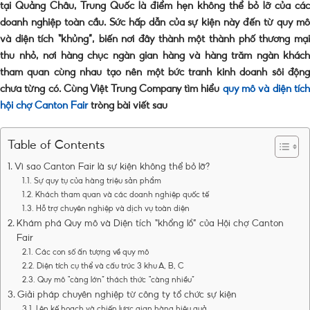
tại Quảng Châu, Trung Quốc là điểm hẹn không thể bỏ lỡ của các
doanh nghiệp toàn cầu. Sức hấp dẫn của sự kiện này đến từ quy mô
và diện tích “khủng”, biến nơi đây thành một thành phố thương mại
thu nhỏ, nơi hàng chục ngàn gian hàng và hàng trăm ngàn khách
tham quan cùng nhau tạo nên một bức tranh kinh doanh sôi động
chưa từng có. Cùng Việt Trung Company tìm hiểu
quy mô và diện tíc
hội chợ Canton Fair
tròng bài viết sau
Table of Contents
Vì sao Canton Fair là sự kiện không thể bỏ lỡ?
Sự quy tụ của hàng triệu sản phẩm
Khách tham quan và các doanh nghiệp quốc tế
Hỗ trợ chuyên nghiệp và dịch vụ toàn diện
Khám phá Quy mô và Diện tích “khổng lồ” của Hội chợ Canton
Fair
Các con số ấn tượng về quy mô
Diện tích cụ thể và cấu trúc 3 khu A, B, C
Quy mô “càng lớn” thách thức “càng nhiều”
Giải pháp chuyên nghiệp từ công ty tổ chức sự kiện
Lên kế hoạch và chiến lược gian hàng hiệu quả