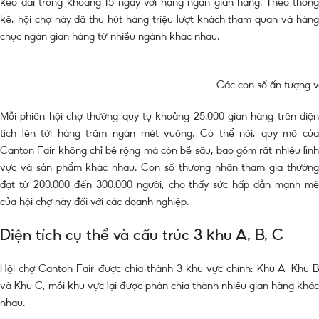
kéo dài trong khoảng 15 ngày với hàng ngàn gian hàng. Theo thống
kê, hội chợ này đã thu hút hàng triệu lượt khách tham quan và hàng
chục ngàn gian hàng từ nhiều ngành khác nhau.
Các con số ấn tượng 
Mỗi phiên hội chợ thường quy tụ khoảng 25.000 gian hàng trên diện
tích lên tới hàng trăm ngàn mét vuông. Có thể nói, quy mô của
Canton Fair không chỉ bề rộng mà còn bề sâu, bao gồm rất nhiều lĩnh
vực và sản phẩm khác nhau. Con số thương nhân tham gia thường
đạt từ 200.000 đến 300.000 người, cho thấy sức hấp dẫn mạnh mẽ
của hội chợ này đối với các doanh nghiệp.
Diện tích cụ thể và cấu trúc 3 khu A, B, C
Hội chợ Canton Fair được chia thành 3 khu vực chính: Khu A, Khu B
và Khu C, mỗi khu vực lại được phân chia thành nhiều gian hàng khác
nhau.