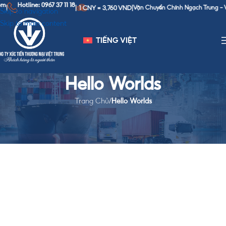
m
Hotline: 0967 37 11 18
1 CNY = 3,760 VND
|
|
|
Vận Chuyển Chính Ngạch Trung - Vi
Skip to navigation
Skip to main content
TIẾNG VIỆT
Hello Worlds
Trang Chủ
/
Hello Worlds