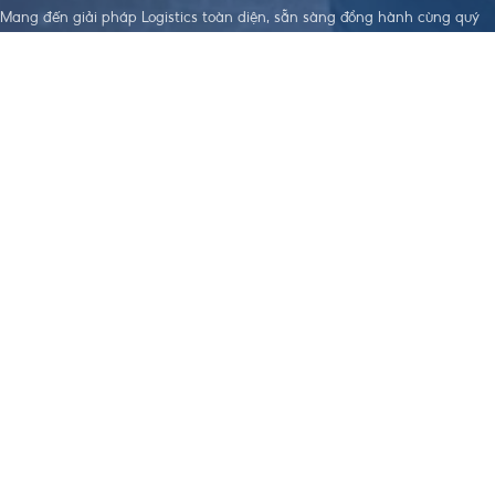
Mang đến giải pháp Logistics toàn diện, sẵn sàng đồng hành cùng quý
doanh nghiệp trên hành trình xây dựng sự phát triển bền vững.
LIÊN KẾT HỮU
DỊCH VỤ NỔI
TẢI APP THEO DÕI ĐƠN HÀNG
ÍCH
BẬT
Điều khoản dịch
Dịch Vụ Làm
vụ
Visa
Chính sách bảo
Đặt Hàng Trung
mật
Quốc
Chính sách
Vận Chuyển
order, Ký gửi
Trung - Việt
hàng
Nhập Khẩu
Chính sách bảo
Chính Ngạch
hiểm hàng hoá
Hỗ Trợ Thanh
Chính sách vận
Toán Quốc Tế
chuyển Trung -
Việt
Chính sách
nhập khẩu
Chính Ngạch