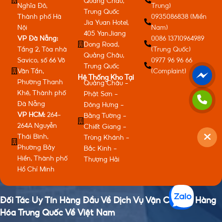
Quảng Châu,
Nghĩa Đô,
Trung)
Trung Quốc
Thành phố Hà
0935086838 (Miền
Jia Yuan Hotel,
Nội
Nam)
405 YanJiang
VP Đà Nẵng:
0086 13710964989
Dong Road,
Tầng 2, Tòa nhà
(Trung Quốc)
Quảng Châu,
Savico, số 66 Võ
0977 96 96 66
Trung Quốc
Văn Tần,
(Complaint)
Hệ Thống Kho Tại
Phường Thanh
Quảng Châu -
Khê, Thành phố
Phật Sơn -
Đà Nẵng
Đông Hưng -
VP HCM:
264-
Bằng Tường -
264A Nguyễn
Chiết Giang -
Thái Bình,
Trùng Khánh -
Phường Bảy
Bắc Kinh -
Hiền, Thành phố
Thượng Hải
Hồ Chí Minh
Đối Tác Uy Tín Hàng Đầu Về Dịch Vụ Vận Chuyển Hàng
Hóa Trung Quốc Về Việt Nam