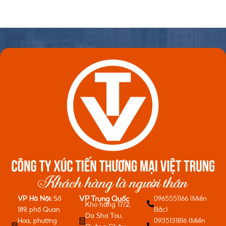
VP Hà Nội:
Số
0965551166 (Miền
VP Trung Quốc
Kho hàng 17/2,
189, phố Quan
Bắc)
Da Sha Tou,
Hoa, phường
0935131816 (Miền