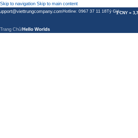
Skip to navigation
Skip to main content
upport@viettrungcompany.com
Hotline: 0967 37 11 18
Tỷ Giá:
Hello Worlds
1 CNY = 3,
Trang Chủ
/
Hello Worlds
GIỚI THIỆU
DỊCH VỤ
DỊC