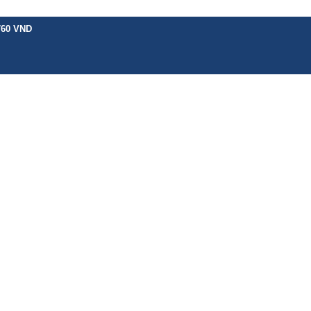
760 VND
H VỤ KHÁC
BẢNG GIÁ
CHÍNH SÁCH
HƯỚNG DẪN
TIN TỨC
LIÊN 