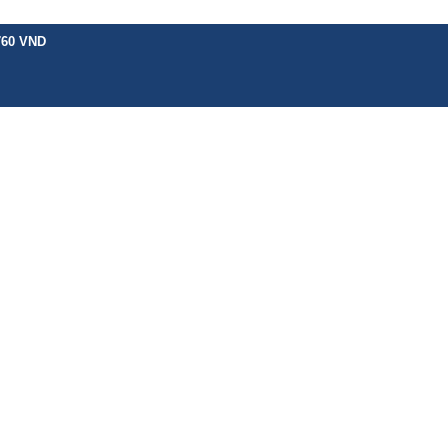
760 VND
H VỤ KHÁC
BẢNG GIÁ
CHÍNH SÁCH
HƯỚNG DẪN
TIN TỨC
LIÊN 