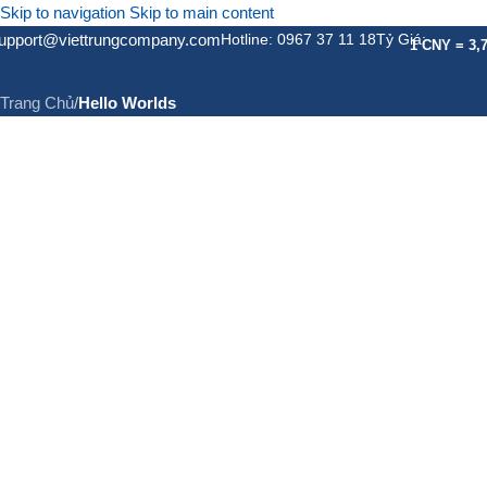
Skip to navigation
Skip to main content
upport@viettrungcompany.com
Hotline: 0967 37 11 18
Tỷ Giá:
Hello Worlds
1 CNY = 3,
Trang Chủ
/
Hello Worlds
GIỚI THIỆU
DỊCH VỤ
DỊC