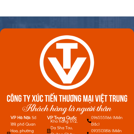
VP Hà Nội:
Số
0965551166 (Miền
VP Trung Quốc
Kho hàng 17/2,
189, phố Quan
Bắc)
Da Sha Tou,
Hoa, phường
0935131816 (Miền