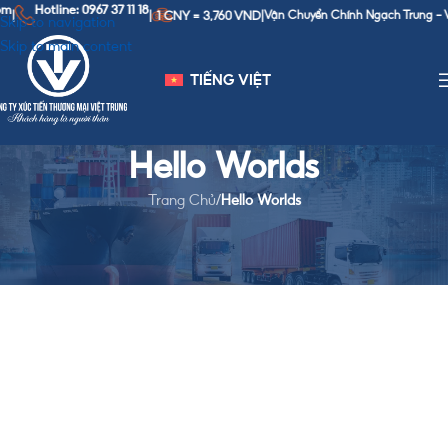
Hotline: 0967 37 11 18
1 CNY = 3,760 VND
|
|
|
Vận Chuyển Chính Ngạch Trung - Việ
Skip to navigation
Skip to main content
TIẾNG VIỆT
Hello Worlds
Trang Chủ
/
Hello Worlds