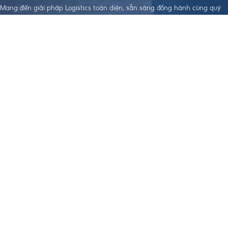
Mang đến giải pháp Logistics toàn diện, sẵn sàng đồng hành cùng quý
doanh nghiệp trên hành trình xây dựng sự phát triển bền vững.
LIÊN KẾT HỮU
DỊCH VỤ NỔI
TẢI APP THEO DÕI ĐƠN HÀNG
ÍCH
BẬT
Điều khoản dịch
Dịch Vụ Làm
vụ
Visa
Chính sách bảo
Đặt Hàng Trung
mật
Quốc
Chính sách
Vận Chuyển
order, Ký gửi
Trung - Việt
hàng
Nhập Khẩu
Chính sách bảo
Chính Ngạch
hiểm hàng hoá
Hỗ Trợ Thanh
Chính sách vận
Toán Quốc Tế
chuyển Trung -
Việt
Chính sách
nhập khẩu
Chính Ngạch