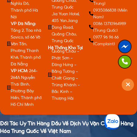
Quảng Châu,
Nghĩa Đô,
Trung)
Trung Quốc
Thành phố Hà
0935086838 (Miền
Jia Yuan Hotel,
Nội
Nam)
405 YanJiang
VP Đà Nẵng:
0086 13710964989
Dong Road,
Tầng 2, Tòa nhà
(Trung Quốc)
Quảng Châu,
Savico, số 66 Võ
0977 96 96 66
Trung Quốc
Văn Tần,
(Complaint)
Hệ Thống Kho Tại
Phường Thanh
Quảng Châu -
Khê, Thành phố
Phật Sơn -
Đà Nẵng
Đông Hưng -
VP HCM:
264-
Bằng Tường -
264A Nguyễn
Chiết Giang -
Thái Bình,
Trùng Khánh -
Phường Bảy
Bắc Kinh -
Hiền, Thành phố
Thượng Hải
Hồ Chí Minh
Đối Tác Uy Tín Hàng Đầu Về Dịch Vụ Vận Chuyển Hàng
Hóa Trung Quốc Về Việt Nam