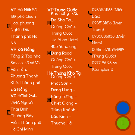
VP Hà Nội:
Số
0965551166 (Miền
VP Trung Quốc
Kho hàng 17/2,
189, phố Quan
Bắc)
Da Sha Tou,
Hoa, phường
0935131816 (Miền
Quảng Châu,
Nghĩa Đô,
Trung)
Trung Quốc
Thành phố Hà
0935086838 (Miền
Jia Yuan Hotel,
Nội
Nam)
405 YanJiang
VP Đà Nẵng:
0086 13710964989
Dong Road,
Tầng 2, Tòa nhà
(Trung Quốc)
Quảng Châu,
Savico, số 66 Võ
0977 96 96 66
Trung Quốc
Văn Tần,
(Complaint)
Hệ Thống Kho Tại
Phường Thanh
Quảng Châu -
Khê, Thành phố
Phật Sơn -
Đà Nẵng
Đông Hưng -
VP HCM:
264-
Bằng Tường -
264A Nguyễn
Chiết Giang -
Thái Bình,
Trùng Khánh -
Phường Bảy
Bắc Kinh -
Hiền, Thành phố
Thượng Hải
Hồ Chí Minh