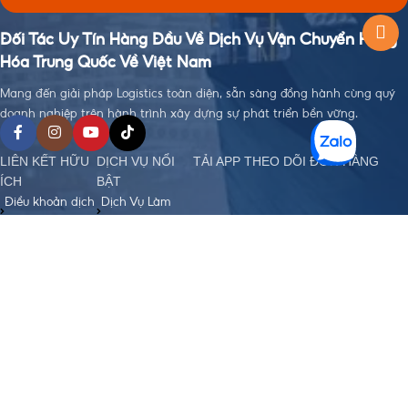
Đối Tác Uy Tín Hàng Đầu Về Dịch Vụ Vận Chuyển Hàng
Hóa Trung Quốc Về Việt Nam
Mang đến giải pháp Logistics toàn diện, sẵn sàng đồng hành cùng quý
doanh nghiệp trên hành trình xây dựng sự phát triển bền vững.
LIÊN KẾT HỮU
DỊCH VỤ NỔI
TẢI APP THEO DÕI ĐƠN HÀNG
ÍCH
BẬT
Điều khoản dịch
Dịch Vụ Làm
vụ
Visa
Chính sách bảo
Đặt Hàng Trung
mật
Quốc
Chính sách
Vận Chuyển
order, Ký gửi
Trung - Việt
hàng
Nhập Khẩu
Chính sách bảo
Chính Ngạch
hiểm hàng hoá
Hỗ Trợ Thanh
Chính sách vận
Toán Quốc Tế
chuyển Trung -