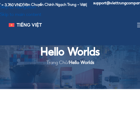
support@viettrungcompany
= 3,760 VND
|
Vận Chuyển Chính Ngạch Trung - Việt
|
Skip to navigation
Skip to main content
TIẾNG VIỆT
Hello Worlds
Trang Chủ
/
Hello Worlds