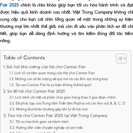
Fair 2025
chính là chìa khóa giúp bạn tối ưu hóa hành trình và đạ
được hiệu quả kinh doanh cao nhất. Việt Trung Company không chỉ
cung cấp cho bạn cái nhìn tổng quan về một trong những sự kiện
thương mại lớn nhất thế giới, mà còn đi sâu vào phân tích sơ đồ chi
tiết, giúp bạn dễ dàng định hướng và tìm kiếm đúng đối tác tiềm
năng.
Table of Contents
Sức hút khó cưỡng của hội chợ Canton Fair
Lịch sử và tầm quan trọng của Hội chợ Canton Fair
Những con số ấn tượng về quy mô và các lĩnh vực trưng bày
Tại sao Canton Fair là sự kiện không thể bỏ qua?
Sơ đồ hội chợ Canton Fair 2025
Lịch trình chi tiết và phân chia gian hàng theo 3 giai đoạn chính
Độ phức tạp của Trung tâm Triển lãm Pazhou và các khu vực A, B, C, D
Những khó khăn thường gặp khi tự đi hội chợ
Tour hội chợ Canton Fair 2025 tại Việt Trung Company
Tối ưu hóa thời gian và hành trình
Hướng dẫn viên chuyên nghiệp và am hiểu