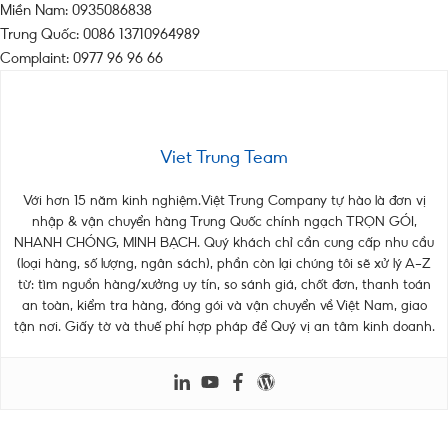
Miền Nam: 0935086838
Trung Quốc: 0086 13710964989
Complaint: 0977 96 96 66
Viet Trung Team
Với hơn 15 năm kinh nghiệm.Việt Trung Company tự hào là đơn vị
nhập & vận chuyển hàng Trung Quốc chính ngạch TRỌN GÓI,
NHANH CHÓNG, MINH BẠCH. Quý khách chỉ cần cung cấp nhu cầu
(loại hàng, số lượng, ngân sách), phần còn lại chúng tôi sẽ xử lý A–Z
từ: tìm nguồn hàng/xưởng uy tín, so sánh giá, chốt đơn, thanh toán
an toàn, kiểm tra hàng, đóng gói và vận chuyển về Việt Nam, giao
tận nơi. Giấy tờ và thuế phí hợp pháp để Quý vị an tâm kinh doanh.