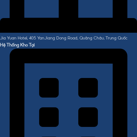
Jia Yuan Hotel, 405 YanJiang Dong Road, Quảng Châu, Trung Quốc
Hệ Thống Kho Tại