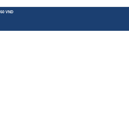
760 VND
H VỤ KHÁC
BẢNG GIÁ
CHÍNH SÁCH
HƯỚNG DẪN
TIN TỨC
LIÊN 