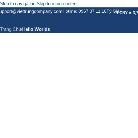
Skip to navigation
Skip to main content
upport@viettrungcompany.com
Hotline: 0967 37 11 18
Tỷ Giá:
Hello Worlds
1 CNY = 3,
Trang Chủ
/
Hello Worlds
GIỚI THIỆU
DỊCH VỤ
DỊC