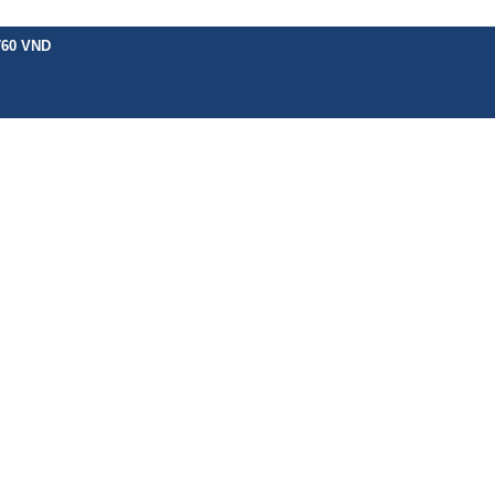
760 VND
H VỤ KHÁC
BẢNG GIÁ
CHÍNH SÁCH
HƯỚNG DẪN
TIN TỨC
LIÊN 