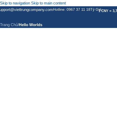
Skip to navigation
Skip to main content
upport@viettrungcompany.com
Hotline: 0967 37 11 18
Tỷ Giá:
Hello Worlds
1 CNY = 3,
Trang Chủ
/
Hello Worlds
GIỚI THIỆU
DỊCH VỤ
DỊC