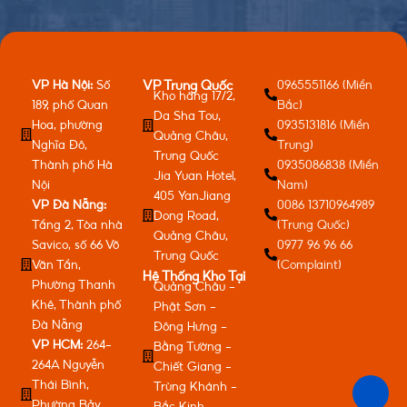
VP Hà Nội:
Số
0965551166 (Miền
VP Trung Quốc
Kho hàng 17/2,
189, phố Quan
Bắc)
Da Sha Tou,
Hoa, phường
0935131816 (Miền
Quảng Châu,
Nghĩa Đô,
Trung)
Trung Quốc
Thành phố Hà
0935086838 (Miền
Jia Yuan Hotel,
Nội
Nam)
405 YanJiang
VP Đà Nẵng:
0086 13710964989
Dong Road,
Tầng 2, Tòa nhà
(Trung Quốc)
Quảng Châu,
Savico, số 66 Võ
0977 96 96 66
Trung Quốc
Văn Tần,
(Complaint)
Hệ Thống Kho Tại
Phường Thanh
Quảng Châu -
Khê, Thành phố
Phật Sơn -
Đà Nẵng
Đông Hưng -
VP HCM:
264-
Bằng Tường -
264A Nguyễn
Chiết Giang -
Thái Bình,
Trùng Khánh -
Phường Bảy
Bắc Kinh -