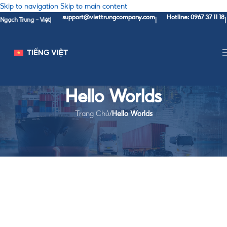
Skip to navigation
Skip to main content
support@viettrungcompany.com
Hotline: 0967 37 11 18
1
ạch Trung - Việt
|
|
|
TIẾNG VIỆT
Hello Worlds
Trang Chủ
/
Hello Worlds