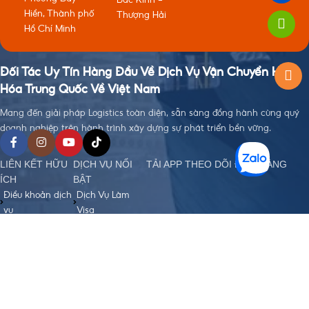
Hiền, Thành phố
Thượng Hải
Hồ Chí Minh
Đối Tác Uy Tín Hàng Đầu Về Dịch Vụ Vận Chuyển Hàng
Hóa Trung Quốc Về Việt Nam
Mang đến giải pháp Logistics toàn diện, sẵn sàng đồng hành cùng quý
doanh nghiệp trên hành trình xây dựng sự phát triển bền vững.
LIÊN KẾT HỮU
DỊCH VỤ NỔI
TẢI APP THEO DÕI ĐƠN HÀNG
ÍCH
BẬT
Điều khoản dịch
Dịch Vụ Làm
vụ
Visa
Chính sách bảo
Đặt Hàng Trung
mật
Quốc
Chính sách
Vận Chuyển
order, Ký gửi
Trung - Việt
hàng
Nhập Khẩu
Chính sách bảo
Chính Ngạch