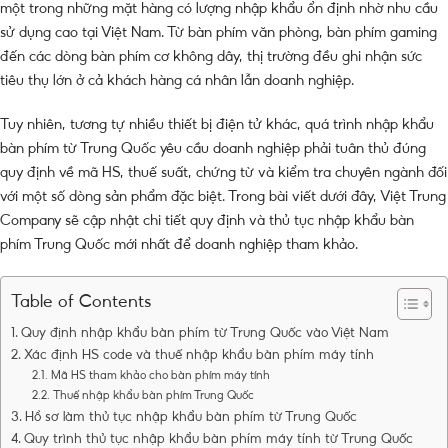
một trong những mặt hàng có lượng nhập khẩu ổn định nhờ nhu cầu
sử dụng cao tại Việt Nam. Từ bàn phím văn phòng, bàn phím gaming
đến các dòng bàn phím cơ không dây, thị trường đều ghi nhận sức
tiêu thụ lớn ở cả khách hàng cá nhân lẫn doanh nghiệp.
Tuy nhiên, tương tự nhiều thiết bị điện tử khác, quá trình nhập khẩu
bàn phím từ Trung Quốc yêu cầu doanh nghiệp phải tuân thủ đúng
quy định về mã HS, thuế suất, chứng từ và kiểm tra chuyên ngành đối
với một số dòng sản phẩm đặc biệt. Trong bài viết dưới đây, Việt Trung
Company sẽ cập nhật chi tiết quy định và thủ tục nhập khẩu bàn
phím Trung Quốc mới nhất để doanh nghiệp tham khảo.
Table of Contents
Quy định nhập khẩu bàn phím từ Trung Quốc vào Việt Nam
Xác định HS code và thuế nhập khẩu bàn phím máy tính
Mã HS tham khảo cho bàn phím máy tính
Thuế nhập khẩu bàn phím Trung Quốc
Hồ sơ làm thủ tục nhập khẩu bàn phím từ Trung Quốc
Quy trình thủ tục nhập khẩu bàn phím máy tính từ Trung Quốc