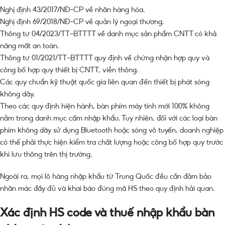
Nghị định 43/2017/NĐ-CP về nhãn hàng hóa.
Nghị định 69/2018/NĐ-CP về quản lý ngoại thương.
Thông tư 04/2023/TT-BTTTT về danh mục sản phẩm CNTT có khả
năng mất an toàn.
Thông tư 01/2021/TT-BTTTT quy định về chứng nhận hợp quy và
công bố hợp quy thiết bị CNTT, viễn thông.
Các quy chuẩn kỹ thuật quốc gia liên quan đến thiết bị phát sóng
không dây.
Theo các quy định hiện hành, bàn phím máy tính mới 100% không
nằm trong danh mục cấm nhập khẩu. Tuy nhiên, đối với các loại bàn
phím không dây sử dụng Bluetooth hoặc sóng vô tuyến, doanh nghiệp
có thể phải thực hiện kiểm tra chất lượng hoặc công bố hợp quy trước
khi lưu thông trên thị trường.
Ngoài ra, mọi lô hàng nhập khẩu từ Trung Quốc đều cần đảm bảo
nhãn mác đầy đủ và khai báo đúng mã HS theo quy định hải quan.
Xác định HS code và thuế nhập khẩu bàn