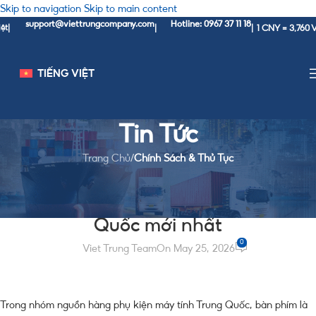
Skip to navigation
Skip to main content
support@viettrungcompany.com
Hotline: 0967 37 11 18
1 CNY = 3,760 VND
|
|
|
V
TIẾNG VIỆT
Tin Tức
Trang Chủ
/
Chính Sách & Thủ Tục
CHÍNH SÁCH & THỦ TỤC
Thủ tục nhập khẩu bàn phím Trung
Quốc mới nhất
0
Viet Trung Team
On May 25, 2026
Trong nhóm nguồn hàng phụ kiện máy tính Trung Quốc, bàn phím là