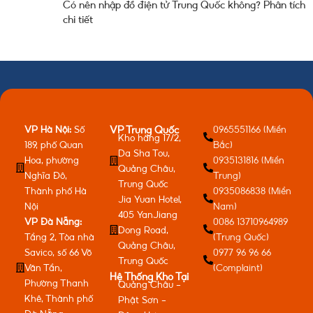
Có nên nhập đồ điện tử Trung Quốc không? Phân tích
chi tiết
VP Hà Nội:
Số
0965551166 (Miền
VP Trung Quốc
Kho hàng 17/2,
189, phố Quan
Bắc)
Da Sha Tou,
Hoa, phường
0935131816 (Miền
Quảng Châu,
Nghĩa Đô,
Trung)
Trung Quốc
Thành phố Hà
0935086838 (Miền
Jia Yuan Hotel,
Nội
Nam)
405 YanJiang
VP Đà Nẵng:
0086 13710964989
Dong Road,
Tầng 2, Tòa nhà
(Trung Quốc)
Quảng Châu,
Savico, số 66 Võ
0977 96 96 66
Trung Quốc
Văn Tần,
(Complaint)
Hệ Thống Kho Tại
Phường Thanh
Quảng Châu -
Khê, Thành phố
Phật Sơn -