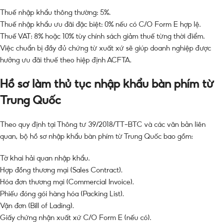
Thuế nhập khẩu thông thường: 5%.
Thuế nhập khẩu ưu đãi đặc biệt: 0% nếu có C/O Form E hợp lệ.
Thuế VAT: 8% hoặc 10% tùy chính sách giảm thuế từng thời điểm.
Việc chuẩn bị đầy đủ chứng từ xuất xứ sẽ giúp doanh nghiệp được
hưởng ưu đãi thuế theo hiệp định ACFTA.
Hồ sơ làm thủ tục nhập khẩu bàn phím từ
Trung Quốc
Theo quy định tại Thông tư 39/2018/TT-BTC và các văn bản liên
quan, bộ hồ sơ nhập khẩu bàn phím từ Trung Quốc bao gồm:
Tờ khai hải quan nhập khẩu.
Hợp đồng thương mại (Sales Contract).
Hóa đơn thương mại (Commercial Invoice).
Phiếu đóng gói hàng hóa (Packing List).
Vận đơn (Bill of Lading).
Giấy chứng nhận xuất xứ C/O Form E (nếu có).