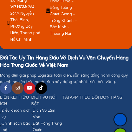
Đà Nẵng
Đông Hưng -
VP HCM:
264-
Bằng Tường -
264A Nguyễn
Chiết Giang -
Thái Bình,
Trùng Khánh -
Phường Bảy
Bắc Kinh -
Hiền, Thành phố
Thượng Hải
Hồ Chí Minh
Đối Tác Uy Tín Hàng Đầu Về Dịch Vụ Vận Chuyển Hàng
Hóa Trung Quốc Về Việt Nam
Mang đến giải pháp Logistics toàn diện, sẵn sàng đồng hành cùng quý
doanh nghiệp trên hành trình xây dựng sự phát triển bền vững.
LIÊN KẾT HỮU
DỊCH VỤ NỔI
TẢI APP THEO DÕI ĐƠN HÀNG
ÍCH
BẬT
Điều khoản dịch
Dịch Vụ Làm
vụ
Visa
Chính sách bảo
Đặt Hàng Trung
mật
Quốc