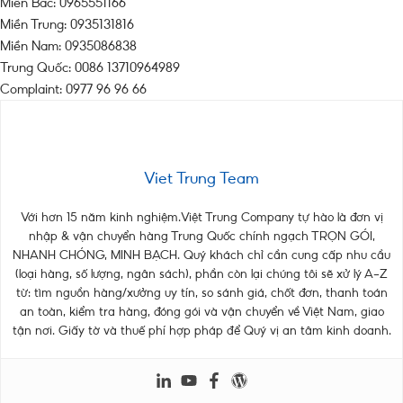
Miền Bắc: 0965551166
Miền Trung: 0935131816
Miền Nam: 0935086838
Trung Quốc: 0086 13710964989
Complaint: 0977 96 96 66
Viet Trung Team
Với hơn 15 năm kinh nghiệm.Việt Trung Company tự hào là đơn vị
nhập & vận chuyển hàng Trung Quốc chính ngạch TRỌN GÓI,
NHANH CHÓNG, MINH BẠCH. Quý khách chỉ cần cung cấp nhu cầu
(loại hàng, số lượng, ngân sách), phần còn lại chúng tôi sẽ xử lý A–Z
từ: tìm nguồn hàng/xưởng uy tín, so sánh giá, chốt đơn, thanh toán
an toàn, kiểm tra hàng, đóng gói và vận chuyển về Việt Nam, giao
tận nơi. Giấy tờ và thuế phí hợp pháp để Quý vị an tâm kinh doanh.