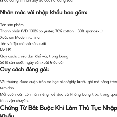
khẩu cần ghi nhãn đầy đủ các nội dung sau:
Nhãn mác vải nhập khẩu bao gồm:
Tên sản phẩm
Thành phần (VD: 100% polyester, 70% cotton – 30% spandex…)
Xuất xứ: Made in China
Tên và địa chỉ nhà sản xuất
Mã HS
Quy cách: chiều dài, khổ vải, trọng lượng
Số lô sản xuất, ngày sản xuất (nếu có)
Quy cách đóng gói:
Vải thường được cuộn tròn và bọc nilon/giấy kraft, ghi mã hàng trên
tem dán.
Mỗi cuộn cần có nhãn riêng, dễ đọc và không bong tróc trong quá
trình vận chuyển.
Chứng Từ Bắt Buộc Khi Làm Thủ Tục Nhập
Khẩu