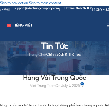
Skip to navigation
Skip to main content
support@viettrungcompany.com
Hotline: 0967 37 11 18
1 CNY = 3,760 V
t
|
|
|
TIẾNG VIỆT
Tin Tức
Trang Chủ
/
Chính Sách & Thủ Tục
CHÍNH SÁCH & THỦ TỤC
Thủ Tục Nhập Khẩu Chính Ngạch
Hàng Vải Trung Quốc
0
Viet Trung Team
On July 9, 2025
Nhập khẩu vải từ Trung Quốc là hoạt động phổ biến trong ngành dệt