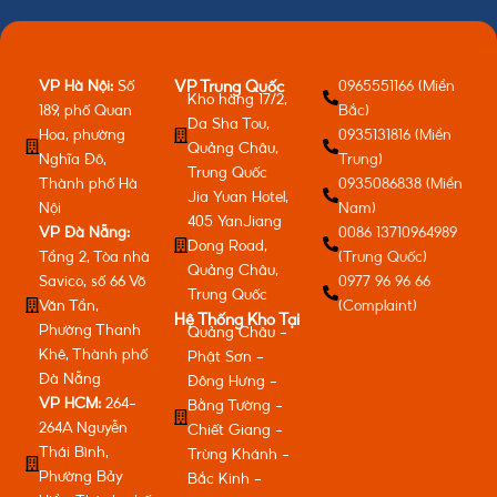
VP Hà Nội:
Số
0965551166 (Miền
VP Trung Quốc
Kho hàng 17/2,
189, phố Quan
Bắc)
Da Sha Tou,
Hoa, phường
0935131816 (Miền
Quảng Châu,
Nghĩa Đô,
Trung)
Trung Quốc
Thành phố Hà
0935086838 (Miền
Jia Yuan Hotel,
Nội
Nam)
405 YanJiang
VP Đà Nẵng:
0086 13710964989
Dong Road,
Tầng 2, Tòa nhà
(Trung Quốc)
Quảng Châu,
Savico, số 66 Võ
0977 96 96 66
Trung Quốc
Văn Tần,
(Complaint)
Hệ Thống Kho Tại
Phường Thanh
Quảng Châu -
Khê, Thành phố
Phật Sơn -
Đà Nẵng
Đông Hưng -
VP HCM:
264-
Bằng Tường -
264A Nguyễn
Chiết Giang -
Thái Bình,
Trùng Khánh -
Phường Bảy
Bắc Kinh -