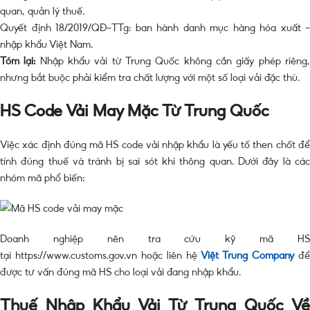
quan, quản lý thuế.
Quyết định 18/2019/QĐ-TTg: ban hành danh mục hàng hóa xuất –
nhập khẩu Việt Nam.
Tóm lại:
Nhập khẩu vải từ Trung Quốc không cần giấy phép riêng
nhưng bắt buộc phải kiểm tra chất lượng với một số loại vải đặc thù.
HS Code Vải May Mặc Từ Trung Quốc
Việc xác định đúng mã HS code vải nhập khẩu là yếu tố then chốt để
tính đúng thuế và tránh bị sai sót khi thông quan. Dưới đây là các
nhóm mã phổ biến:
Doanh nghiệp nên tra cứu kỹ mã HS
tại https://www.customs.gov.vn hoặc liên hệ
Việt Trung Company
để
được tư vấn đúng mã HS cho loại vải đang nhập khẩu.
Thuế Nhập Khẩu Vải Từ Trung Quốc Về