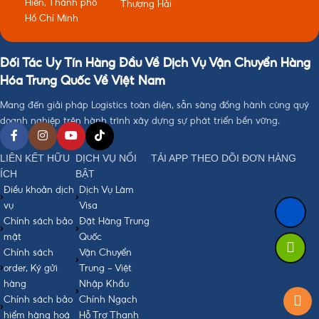
Hiền, Thành phố
Thượng Hải
Hồ Chí Minh
Đối Tác Uy Tín Hàng Đầu Về Dịch Vụ Vận Chuyển Hàng
Hóa Trung Quốc Về Việt Nam
Mang đến giải pháp Logistics toàn diện, sẵn sàng đồng hành cùng quý
doanh nghiệp trên hành trình xây dựng sự phát triển bền vững.
LIÊN KẾT HỮU
DỊCH VỤ NỔI
TẢI APP THEO DÕI ĐƠN HÀNG
ÍCH
BẬT
Điều khoản dịch
Dịch Vụ Làm
vụ
Visa
Chính sách bảo
Đặt Hàng Trung
mật
Quốc
Chính sách
Vận Chuyển
order, Ký gửi
Trung - Việt
hàng
Nhập Khẩu
Chính sách bảo
Chính Ngạch
hiểm hàng hoá
Hỗ Trợ Thanh