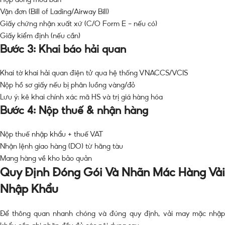
Vận đơn (Bill of Lading/Airway Bill)
Giấy chứng nhận xuất xứ (C/O Form E – nếu có)
Giấy kiểm định (nếu cần)
Bước 3: Khai báo hải quan
Khai tờ khai hải quan điện tử qua hệ thống VNACCS/VCIS
Nộp hồ sơ giấy nếu bị phân luồng vàng/đỏ
Lưu ý: kê khai chính xác mã HS và trị giá hàng hóa
Bước 4: Nộp thuế & nhận hàng
Nộp thuế nhập khẩu + thuế VAT
Nhận lệnh giao hàng (DO) từ hãng tàu
Mang hàng về kho bảo quản
Quy Định Đóng Gói Và Nhãn Mác Hàng Vải
Nhập Khẩu
Để thông quan nhanh chóng và đúng quy định, vải may mặc nhập