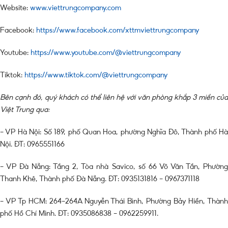
Website:
www.viettrungcompany.com
Facebook:
https://www.facebook.com/xttmviettrungcompany
Youtube:
https://www.youtube.com/@viettrungcompany
Tiktok:
https://www.tiktok.com/@viettrungcompany
Bên cạnh đó, quý khách có thể liên hệ với văn phòng khắp 3 miền của
Việt Trung qua:
– VP Hà Nội: Số 189, phố Quan Hoa, phường Nghĩa Đô, Thành phố Hà
Nội. ĐT: 0965551166
– VP Đà Nẵng: Tầng 2, Tòa nhà Savico, số 66 Võ Văn Tần, Phường
Thanh Khê, Thành phố Đà Nẵng. ĐT: 0935131816 – 0967371118
– VP Tp HCM: 264-264A Nguyễn Thái Bình, Phường Bảy Hiền, Thành
phố Hồ Chí Minh. ĐT: 0935086838 – 0962259911.