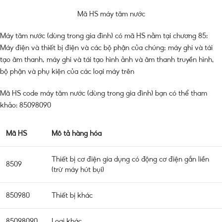
Mã HS máy tăm nước
Máy tăm nước (dùng trong gia đình) có mã HS nằm tại chương 85:
Máy điện và thiết bị điện và các bộ phận của chúng; máy ghi và tái
tạo âm thanh, máy ghi và tái tạo hình ảnh và âm thanh truyền hình,
bộ phận và phụ kiện của các loại máy trên
Mã HS code máy tăm nước (dùng trong gia đình) bạn có thể tham
khảo: 85098090
Mã HS
Mô tả hàng hóa
Thiết bị cơ điện gia dụng có động cơ điện gắn liền
8509
(trừ máy hút bụi)
850980
Thiết bị khác
85098090
Loại khác