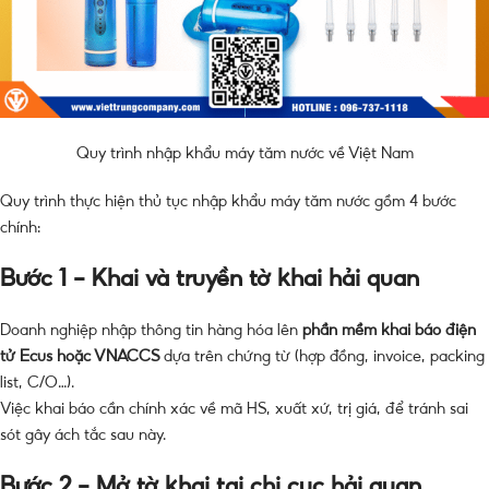
Quy trình nhập khẩu máy tăm nước về Việt Nam
Quy trình thực hiện thủ tục nhập khẩu máy tăm nước gồm 4 bước
chính:
Bước 1 – Khai và truyền tờ khai hải quan
Doanh nghiệp nhập thông tin hàng hóa lên
phần mềm khai báo điện
tử Ecus hoặc VNACCS
dựa trên chứng từ (hợp đồng, invoice, packing
list, C/O…).
Việc khai báo cần chính xác về mã HS, xuất xứ, trị giá, để tránh sai
sót gây ách tắc sau này.
Bước 2 – Mở tờ khai tại chi cục hải quan