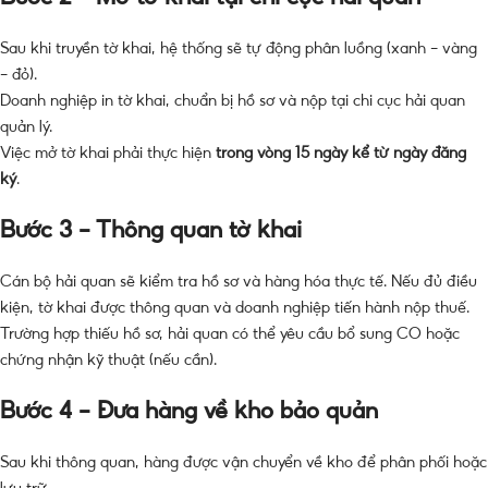
Sau khi truyền tờ khai, hệ thống sẽ tự động phân luồng (xanh – vàng
– đỏ).
Doanh nghiệp in tờ khai, chuẩn bị hồ sơ và nộp tại chi cục hải quan
quản lý.
Việc mở tờ khai phải thực hiện
trong vòng 15 ngày kể từ ngày đăng
ký
.
Bước 3 – Thông quan tờ khai
Cán bộ hải quan sẽ kiểm tra hồ sơ và hàng hóa thực tế. Nếu đủ điều
kiện, tờ khai được thông quan và doanh nghiệp tiến hành nộp thuế.
Trường hợp thiếu hồ sơ, hải quan có thể yêu cầu bổ sung CO hoặc
chứng nhận kỹ thuật (nếu cần).
Bước 4 – Đưa hàng về kho bảo quản
Sau khi thông quan, hàng được vận chuyển về kho để phân phối hoặc