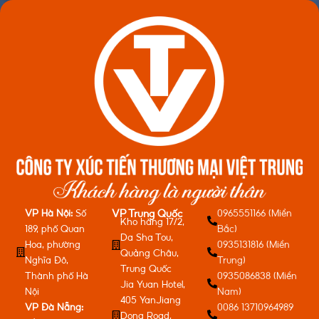
VP Hà Nội:
Số
0965551166 (Miền
VP Trung Quốc
Kho hàng 17/2,
189, phố Quan
Bắc)
Da Sha Tou,
Hoa, phường
0935131816 (Miền
Quảng Châu,
Nghĩa Đô,
Trung)
Trung Quốc
Thành phố Hà
0935086838 (Miền
Jia Yuan Hotel,
Nội
Nam)
405 YanJiang
VP Đà Nẵng:
0086 13710964989
Dong Road,