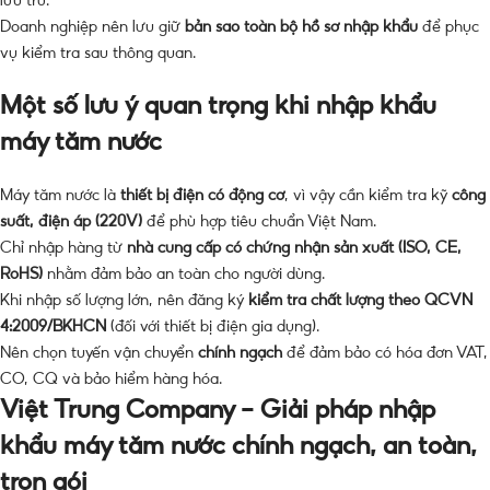
lưu trữ.
Doanh nghiệp nên lưu giữ
bản sao toàn bộ hồ sơ nhập khẩu
để phục
vụ kiểm tra sau thông quan.
Một số lưu ý quan trọng khi nhập khẩu
máy tăm nước
Máy tăm nước là
thiết bị điện có động cơ
, vì vậy cần kiểm tra kỹ
công
suất, điện áp (220V)
để phù hợp tiêu chuẩn Việt Nam.
Chỉ nhập hàng từ
nhà cung cấp có chứng nhận sản xuất (ISO, CE,
RoHS)
nhằm đảm bảo an toàn cho người dùng.
Khi nhập số lượng lớn, nên đăng ký
kiểm tra chất lượng theo QCVN
4:2009/BKHCN
(đối với thiết bị điện gia dụng).
Nên chọn tuyến vận chuyển
chính ngạch
để đảm bảo có hóa đơn VAT,
CO, CQ và bảo hiểm hàng hóa.
Việt Trung Company – Giải pháp nhập
khẩu máy tăm nước chính ngạch, an toàn,
trọn gói