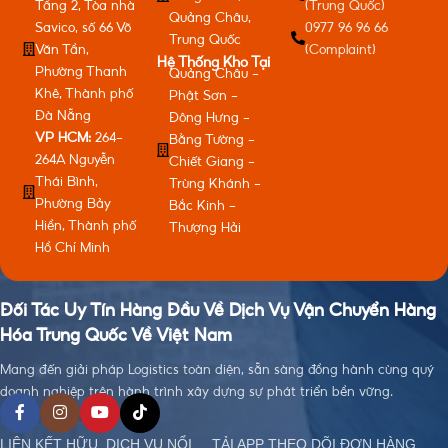
Tầng 2, Tòa nhà
(Trung Quốc)
Quảng Châu,
Savico, số 66 Võ
0977 96 96 66
Trung Quốc
Văn Tần,
(Complaint)
Hệ Thống Kho Tại
Phường Thanh
Quảng Châu -
Khê, Thành phố
Phật Sơn -
Đà Nẵng
Đông Hưng -
VP HCM:
264-
Bằng Tường -
264A Nguyễn
Chiết Giang -
Thái Bình,
Trùng Khánh -
Phường Bảy
Bắc Kinh -
Hiền, Thành phố
Thượng Hải
Hồ Chí Minh
Đối Tác Uy Tín Hàng Đầu Về Dịch Vụ Vận Chuyển Hàng
Hóa Trung Quốc Về Việt Nam
Mang đến giải pháp Logistics toàn diện, sẵn sàng đồng hành cùng quý
doanh nghiệp trên hành trình xây dựng sự phát triển bền vững.
LIÊN KẾT HỮU
DỊCH VỤ NỔI
TẢI APP THEO DÕI ĐƠN HÀNG