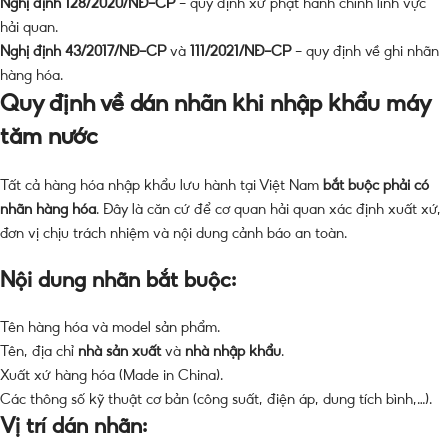
Nghị định 128/2020/NĐ-CP
– quy định xử phạt hành chính lĩnh vực
hải quan.
Nghị định 43/2017/NĐ-CP
và
111/2021/NĐ-CP
– quy định về ghi nhãn
hàng hóa.
Quy định về dán nhãn khi nhập khẩu máy
tăm nước
Tất cả hàng hóa nhập khẩu lưu hành tại Việt Nam
bắt buộc phải có
nhãn hàng hóa
. Đây là căn cứ để cơ quan hải quan xác định xuất xứ,
đơn vị chịu trách nhiệm và nội dung cảnh báo an toàn.
Nội dung nhãn bắt buộc:
Tên hàng hóa và model sản phẩm.
Tên, địa chỉ
nhà sản xuất
và
nhà nhập khẩu
.
Xuất xứ hàng hóa (Made in China).
Các thông số kỹ thuật cơ bản (công suất, điện áp, dung tích bình,…).
Vị trí dán nhãn: