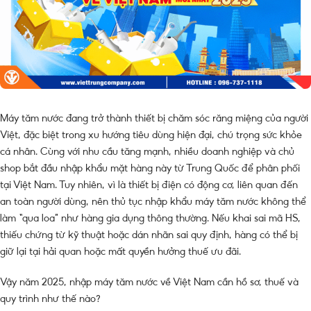
Máy tăm nước đang trở thành thiết bị chăm sóc răng miệng của người
Việt, đặc biệt trong xu hướng tiêu dùng hiện đại, chú trọng sức khỏe
cá nhân. Cùng với nhu cầu tăng mạnh, nhiều doanh nghiệp và chủ
shop bắt đầu nhập khẩu mặt hàng này từ Trung Quốc để phân phối
tại Việt Nam. Tuy nhiên, vì là thiết bị điện có động cơ, liên quan đến
an toàn người dùng, nên thủ tục nhập khẩu máy tăm nước không thể
làm “qua loa” như hàng gia dụng thông thường. Nếu khai sai mã HS,
thiếu chứng từ kỹ thuật hoặc dán nhãn sai quy định, hàng có thể bị
giữ lại tại hải quan hoặc mất quyền hưởng thuế ưu đãi.
Vậy năm 2025, nhập máy tăm nước về Việt Nam cần hồ sơ, thuế và
quy trình như thế nào?